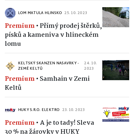
LOM MATULA HLINSKO
25. 10. 2023
Premium
•
Přímý prodej štěrků,
písků a kameniva v hlineckém
lomu
KELTSKÝ SKANZEN NASAVRKY -
24. 10.
ZEMĚ KELTŮ
2023
Premium
•
Samhain v Zemi
Keltů
HUKY S.R.O. ELEKTRO
23. 10. 2023
Premium
•
A je to tady! Sleva
30 % na žárovky v HUKY