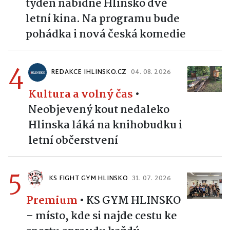
týden nabídne Hlinsko dvě
letní kina. Na programu bude
pohádka i nová česká komedie
4
REDAKCE IHLINSKO.CZ
04. 08. 2026
Kultura a volný čas
•
Neobjevený kout nedaleko
Hlinska láká na knihobudku i
letní občerstvení
5
KS FIGHT GYM HLINSKO
31. 07. 2026
Premium
•
KS GYM HLINSKO
– místo, kde si najde cestu ke