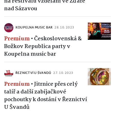
na Festivalu vzdělání ve Žďáře
nad Sázavou
KOUPELNA MUSIC BAR
28. 10. 2023
Premium
•
Československá &
Božkov Republica party v
Koupelna music bar
ŘEZNICTVÍ U ŠVANDŮ
27. 10. 2023
Premium
•
Jitrnice přes celý
talíř a další zabíjačkové
pochoutky k dostání v Řeznictví
U Švandů