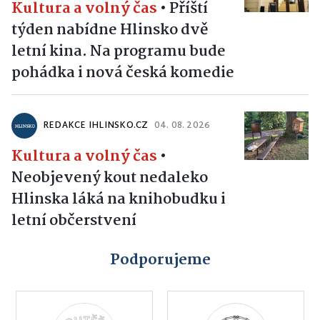
Kultura a volný čas
•
Příští
týden nabídne Hlinsko dvě
letní kina. Na programu bude
pohádka i nová česká komedie
REDAKCE IHLINSKO.CZ
04. 08. 2026
Kultura a volný čas
•
Neobjevený kout nedaleko
Hlinska láká na knihobudku i
letní občerstvení
Podporujeme