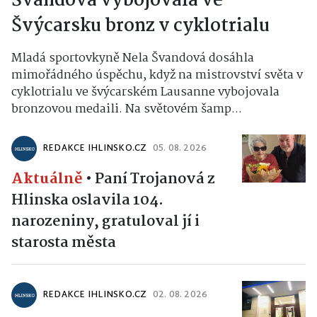
Švandová vybojovala ve
Švýcarsku bronz v cyklotrialu
Mladá sportovkyně Nela Švandová dosáhla
mimořádného úspěchu, když na mistrovství světa v
cyklotrialu ve švýcarském Lausanne vybojovala
bronzovou medaili. Na světovém šamp...
REDAKCE IHLINSKO.CZ
05. 08. 2026
Aktuálně
•
Paní Trojanová z
Hlinska oslavila 104.
narozeniny, gratuloval jí i
starosta města
REDAKCE IHLINSKO.CZ
02. 08. 2026