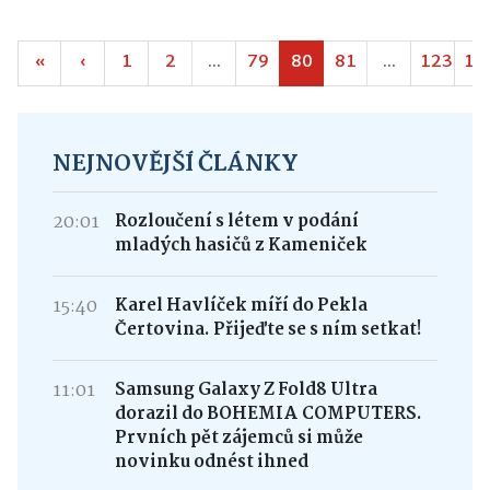
«
‹
1
2
...
79
80
81
...
123
12
NEJNOVĚJŠÍ ČLÁNKY
20:01
Rozloučení s létem v podání
mladých hasičů z Kameniček
15:40
Karel Havlíček míří do Pekla
Čertovina. Přijeďte se s ním setkat!
11:01
Samsung Galaxy Z Fold8 Ultra
dorazil do BOHEMIA COMPUTERS.
Prvních pět zájemců si může
novinku odnést ihned