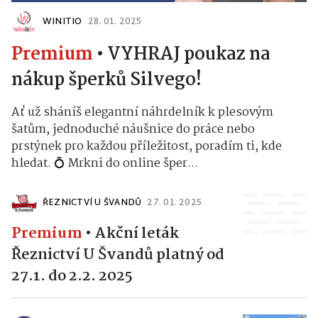
WINITIO
28. 01. 2025
Premium
•
VYHRAJ poukaz na
nákup šperků Silvego!
Ať už sháníš elegantní náhrdelník k plesovým
šatům, jednoduché náušnice do práce nebo
prstýnek pro každou příležitost, poradím ti, kde
hledat. 💍󠁧󠁬󠁳󠁿 Mrkni do online šper...
ŘEZNICTVÍ U ŠVANDŮ
27. 01. 2025
Premium
•
Akční leták
Řeznictví U Švandů platný od
27.1. do 2.2. 2025