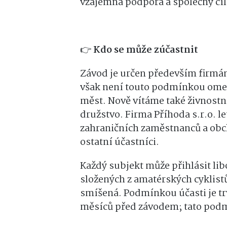
vzájemná podpora a společný cíl
👉
Kdo se může zúčastnit
Závod je určen především firmám
však není touto podmínkou omeze
měst. Nově vítáme také živnostní
družstvo. Firma Příhoda s.r.o. l
zahraničních zaměstnanců a obc
ostatní účastníci.
Každý subjekt může přihlásit li
složených z amatérských cyklistů
smíšená. Podmínkou účasti je t
měsíců před závodem; tato podm