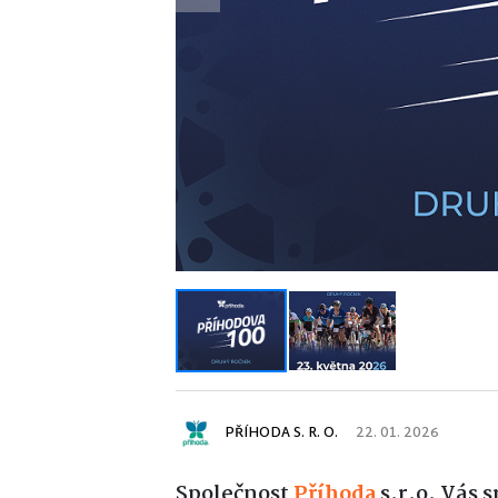
Previous
PŘÍHODA S. R. O.
22. 01. 2026
Společnost
Příhoda
s.r.o. Vás 