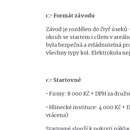
👉
Formát závodu
Závod je rozdělen do čtyř úseků 
okruh se startem i cílem v areál
byla bezpečná a zvládnutelná pr
všechny typy kol. Elektrokola ne
👉
Startovné
• Firmy: 8 000 Kč + DPH za družs
• Hlinecké instituce: 4 000 Kč +
vrácena)
Startovné slouží k pokrytí nákla