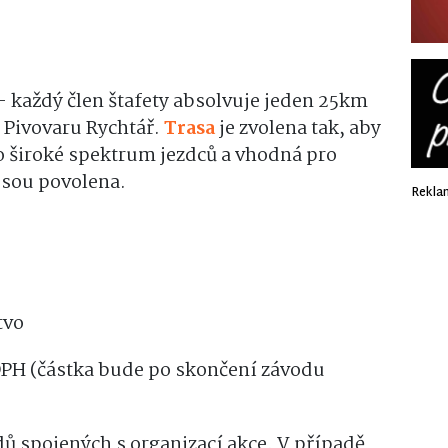
– každý člen štafety absolvuje jeden 25km
u Pivovaru Rychtář.
Trasa
je zvolena tak, aby
o široké spektrum jezdců a vhodná pro
jsou povolena.
Rekla
tvo
 DPH (částka bude po skončení závodu
dů spojených s organizací akce. V případě