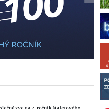
Next
srdečně zve na 2. ročník štafetového