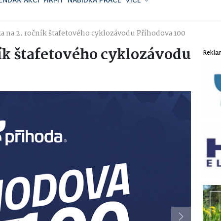
ENDÁŘ AKCÍ
FIRMY
NABÍDKA PRÁCE
VÍCE
a na 2. ročník štafetového cyklozávodu Příhodova 100
ík štafetového cyklozávodu
Rekla