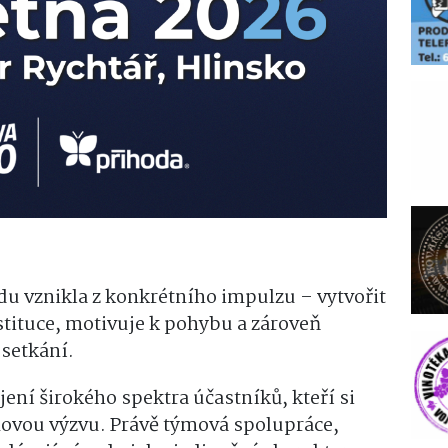
u vznikla z konkrétního impulzu – vytvořit
nstituce, motivuje k pohybu a zároveň
setkání.
ení širokého spektra účastníků, kteří si
ýmovou výzvu. Právě týmová spolupráce,