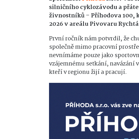
silničního cyklozávodu a přáte
živnostníků – Příhodova 100, k
2026 v areálu Pivovaru Rychtá
První ročník nám potvrdil, že chu
společně mimo pracovní prostřed
nevnímáme pouze jako sportovní k
vzájemnému setkání, navázání vz
kteří v regionu žijí a pracují.