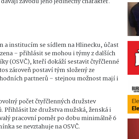
 dávají závodu jeho jedinečný charakter.
 a institucím se sídlem na Hlinecku, účast
na – přihlásit se mohou i týmy z dalších
ky (OSVČ), kteří dokáží sestavit čtyřčlenné
etos zároveň postaví tým složený ze
hodních partnerů – stejnou možnost mají i
bovolný počet čtyřčlenných družstev
. Přihlásit lze družstva mužská, ženská i
rvalý pracovní poměr po dobu minimálně 6
ínka se nevztahuje na OSVČ.