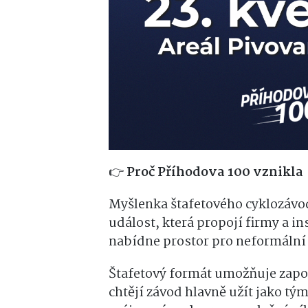
👉
Proč Příhodova 100 vznikla
Myšlenka štafetového cyklozávod
událost, která propojí firmy a i
nabídne prostor pro neformální 
Štafetový formát umožňuje zapoj
chtějí závod hlavně užít jako t