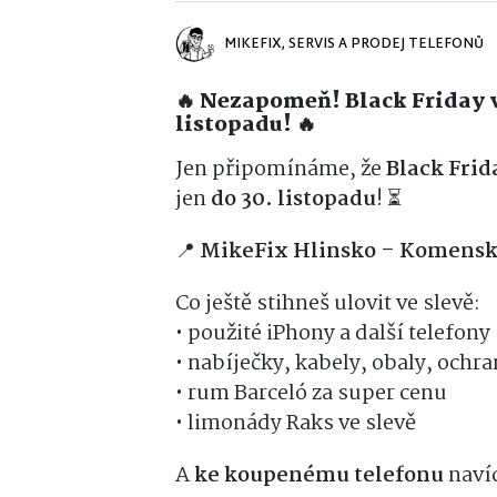
MIKEFIX, SERVIS A PRODEJ TELEFONŮ
🔥 Nezapomeň! Black Friday v
listopadu! 🔥
Jen připomínáme, že
Black Frid
jen
do 30. listopadu
! ⏳
📍
MikeFix Hlinsko – Komensk
Co ještě stihneš ulovit ve slevě:
• použité iPhony a další telefony
• nabíječky, kabely, obaly, ochr
• rum Barceló za super cenu
• limonády Raks ve slevě
A
ke koupenému telefonu
navíc