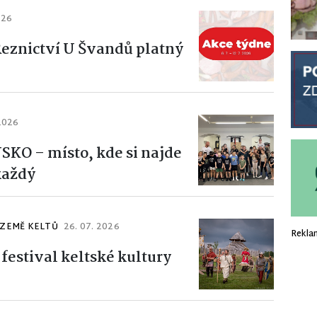
026
Řeznictví U Švandů platný
 2026
KO – místo, kde si najde
každý
 ZEMĚ KELTŮ
26. 07. 2026
Rekla
festival keltské kultury