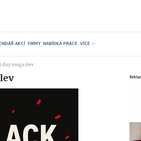
ENDÁŘ AKCÍ
FIRMY
NABÍDKA PRÁCE
VÍCE
í dny mega slev
lev
Rekla