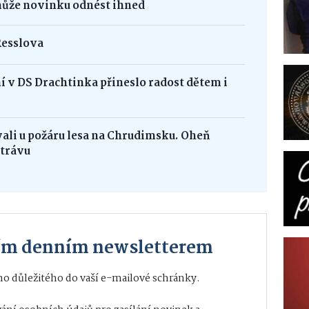
může novinku odnést ihned
Resslova
 v DS Drachtinka přineslo radost dětem i
vali u požáru lesa na Chrudimsku. Oheň
 trávu
ším denním newsletterem
o důležitého do vaší e-mailové schránky.