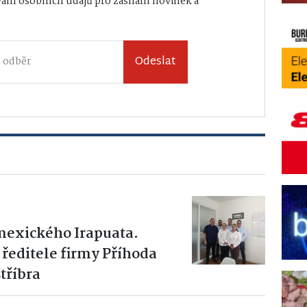
ání osobních údajů
pro zasílání novinek a
Odeslat
mexického Irapuata.
 ředitele firmy Příhoda
tříbra