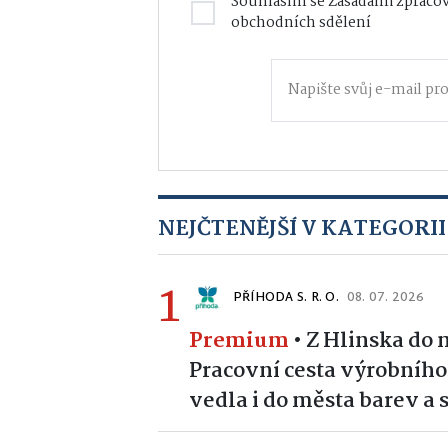
Souhlasím se
Zásadami zpracov
obchodních sdělení
NEJČTENĚJŠÍ V KATEGORII
1
PŘÍHODA S. R. O.
08. 07. 2026
Premium
•
Z Hlinska do 
Pracovní cesta výrobního
vedla i do města barev a s