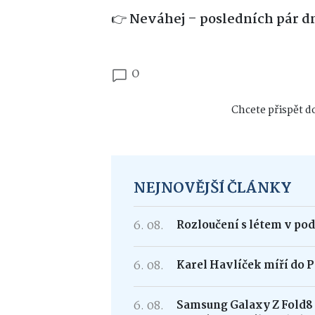
👉
Neváhej – posledních pár d
0
Chcete přispět do
NEJNOVĚJŠÍ ČLÁNKY
6. 08.
Rozloučení s létem v po
6. 08.
Karel Havlíček míří do P
6. 08.
Samsung Galaxy Z Fold