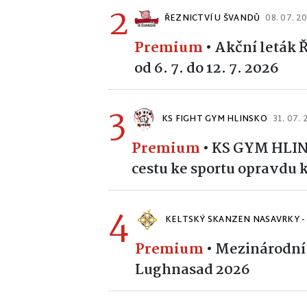
2
ŘEZNICTVÍ U ŠVANDŮ
08. 07. 2
Premium
•
Akční leták 
od 6. 7. do 12. 7. 2026
3
KS FIGHT GYM HLINSKO
31. 07.
Premium
•
KS GYM HLINS
cestu ke sportu opravdu 
4
KELTSKÝ SKANZEN NASAVRKY -
Premium
•
Mezinárodní 
Lughnasad 2026