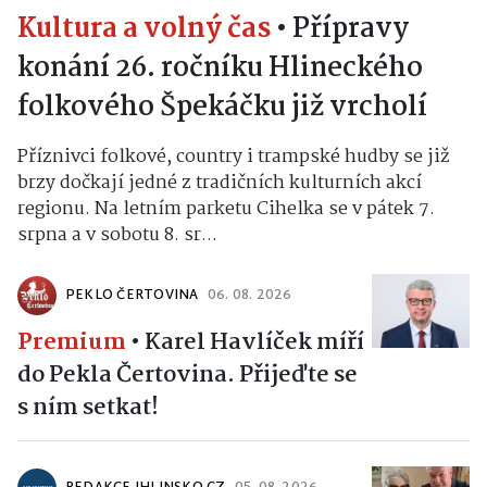
Kultura a volný čas
•
Přípravy
konání 26. ročníku Hlineckého
folkového Špekáčku již vrcholí
Příznivci folkové, country i trampské hudby se již
brzy dočkají jedné z tradičních kulturních akcí
regionu. Na letním parketu Cihelka se v pátek 7.
srpna a v sobotu 8. sr...
PEKLO ČERTOVINA
06. 08. 2026
Premium
•
Karel Havlíček míří
do Pekla Čertovina. Přijeďte se
s ním setkat!