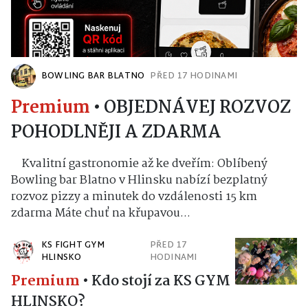
BOWLING BAR BLATNO
PŘED 17 HODINAMI
Premium
•
OBJEDNÁVEJ ROZVOZ
POHODLNĚJI A ZDARMA
Kvalitní gastronomie až ke dveřím: Oblíbený
Bowling bar Blatno v Hlinsku nabízí bezplatný
rozvoz pizzy a minutek do vzdálenosti 15 km
zdarma Máte chuť na křupavou...
KS FIGHT GYM
PŘED 17
HLINSKO
HODINAMI
Premium
•
Kdo stojí za KS GYM
HLINSKO?