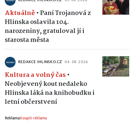
REDAKCE IHLINSKO.CZ
05. 08. 2026
Aktuálně
•
Paní Trojanová z
Hlinska oslavila 104.
narozeniny, gratuloval jí i
starosta města
REDAKCE IHLINSKO.CZ
04. 08. 2026
Kultura a volný čas
•
Neobjevený kout nedaleko
Hlinska láká na knihobudku i
letní občerstvení
Reklama
Koupit reklamu