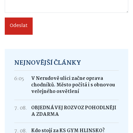
Odeslat
NEJNOVĚJŠÍ ČLÁNKY
6:05
V Nerudově ulici začne oprava
chodníků. Město počítá i s obnovou
veřejného osvětlení
7. 08.
OBJEDNÁVEJ ROZVOZ POHODLNĚJI
A ZDARMA
7. 08.
Kdo stojí za KS GYM HLINSKO?