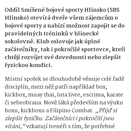
Oddíl Smíšené bojové sporty Hlinsko (SBS
Hlinsko) otevírá dveře všem zájemcům o
bojové sporty a nabízí možnost zapojit se do
pravidelných tréninků v hlinecké
sokolovně. Klub oslovuje jak úplné
začátečníky, tak i pokročilé sportovce, kteří
chtějí rozvíjet své dovednosti nebo zlepšit
fyzickou kondici.
Místní spolek se dlouhodobě věnuje celé řadě
disciplín, mezi něž patří například box,
kickbox, muay thai, luta livre, escrima, karate
či sebeobrana. Nově láká především na výuku
boxu, kickboxu a Filipino Combat.
„Přijď si
zlepšit fyzičku. Začátečníci i pokročilí jsou
vítáni,“
vzkazují trenéři s tím, že potřebné