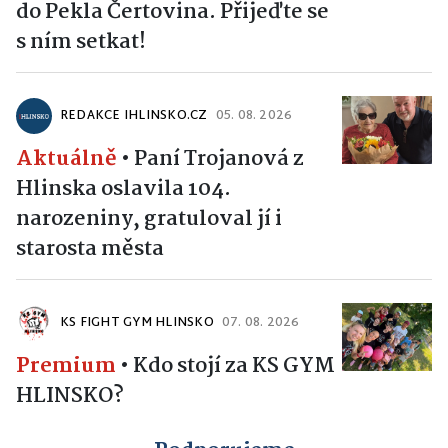
do Pekla Čertovina. Přijeďte se
s ním setkat!
REDAKCE IHLINSKO.CZ
05. 08. 2026
Aktuálně
•
Paní Trojanová z
Hlinska oslavila 104.
narozeniny, gratuloval jí i
starosta města
KS FIGHT GYM HLINSKO
07. 08. 2026
Premium
•
Kdo stojí za KS GYM
HLINSKO?