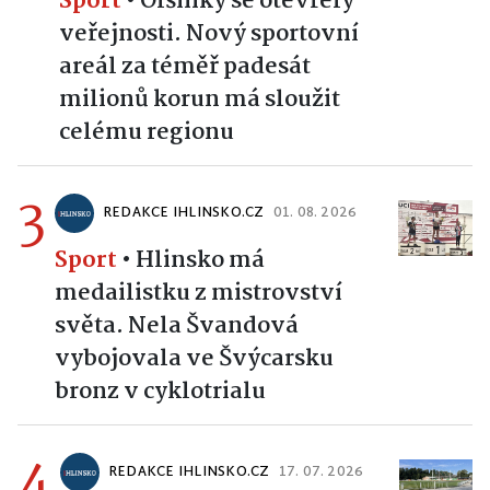
Sport
•
Olšinky se otevřely
veřejnosti. Nový sportovní
areál za téměř padesát
milionů korun má sloužit
celému regionu
3
REDAKCE IHLINSKO.CZ
01. 08. 2026
Sport
•
Hlinsko má
medailistku z mistrovství
světa. Nela Švandová
vybojovala ve Švýcarsku
bronz v cyklotrialu
4
REDAKCE IHLINSKO.CZ
17. 07. 2026