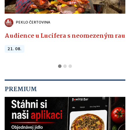
PEKLO ČERTOVINA
Audience u Lucifera s neomezeným raute
21. 08.
PREMIUM