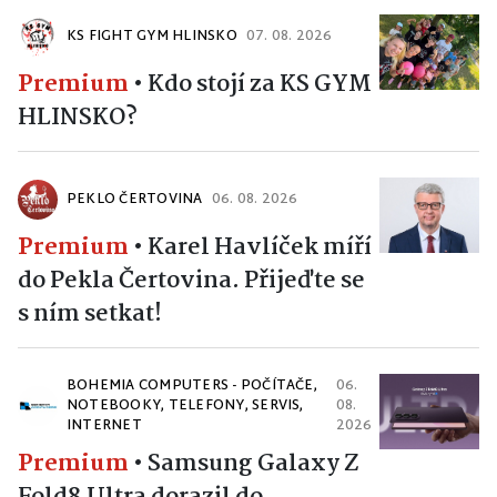
KS FIGHT GYM HLINSKO
07. 08. 2026
Premium
•
Kdo stojí za KS GYM
HLINSKO?
PEKLO ČERTOVINA
06. 08. 2026
Premium
•
Karel Havlíček míří
do Pekla Čertovina. Přijeďte se
s ním setkat!
BOHEMIA COMPUTERS - POČÍTAČE,
06.
NOTEBOOKY, TELEFONY, SERVIS,
08.
INTERNET
2026
Premium
•
Samsung Galaxy Z