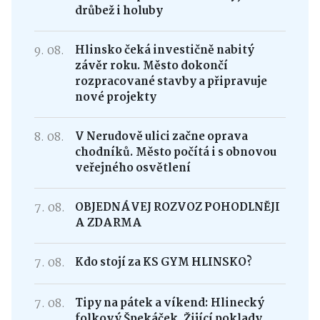
drůbež i holuby
9. 08.
Hlinsko čeká investičně nabitý
závěr roku. Město dokončí
rozpracované stavby a připravuje
nové projekty
8. 08.
V Nerudově ulici začne oprava
chodníků. Město počítá i s obnovou
veřejného osvětlení
7. 08.
OBJEDNÁVEJ ROZVOZ POHODLNĚJI
A ZDARMA
7. 08.
Kdo stojí za KS GYM HLINSKO?
7. 08.
Tipy na pátek a víkend: Hlinecký
folkový Špekáček, Žijící poklady