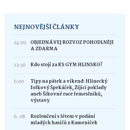
NEJNOVĚJŠÍ ČLÁNKY
14:00
OBJEDNÁVEJ ROZVOZ POHODLNĚJI
A ZDARMA
13:56
Kdo stojí za KS GYM HLINSKO?
6:00
Tipy na pátek a víkend: Hlinecký
folkový Špekáček, Žijící poklady
aneb Šikovné ruce řemeslníků,
výstavy
6. 08.
Rozloučení s létem v podání
mladých hasičů z Kameniček