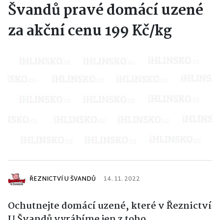
Švandů pravé domácí uzené
za akční cenu 199 Kč/kg
ŘEZNICTVÍ U ŠVANDŮ
14. 11. 2022
Ochutnejte domácí uzené, které v Řeznictví
U Švandů vyrábíme jen z toho