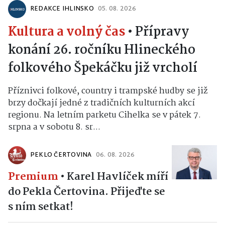
REDAKCE IHLINSKO
05. 08. 2026
Kultura a volný čas
•
Přípravy
konání 26. ročníku Hlineckého
folkového Špekáčku již vrcholí
Příznivci folkové, country i trampské hudby se již
brzy dočkají jedné z tradičních kulturních akcí
regionu. Na letním parketu Cihelka se v pátek 7.
srpna a v sobotu 8. sr...
PEKLO ČERTOVINA
06. 08. 2026
Premium
•
Karel Havlíček míří
do Pekla Čertovina. Přijeďte se
s ním setkat!