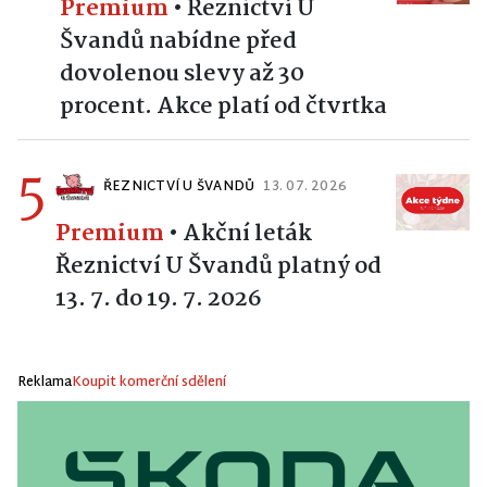
Premium
•
Řeznictví U
Švandů nabídne před
dovolenou slevy až 30
procent. Akce platí od čtvrtka
5
ŘEZNICTVÍ U ŠVANDŮ
13. 07. 2026
Premium
•
Akční leták
Řeznictví U Švandů platný od
13. 7. do 19. 7. 2026
Reklama
Koupit komerční sdělení