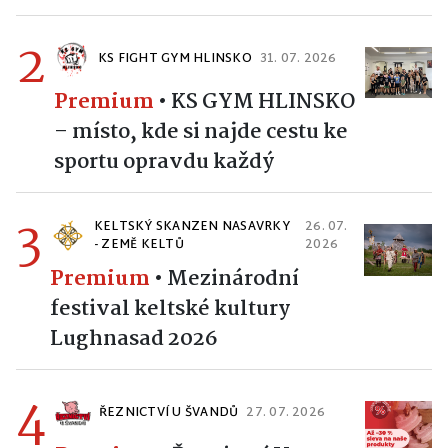
2
KS FIGHT GYM HLINSKO
31. 07. 2026
Premium
•
KS GYM HLINSKO
– místo, kde si najde cestu ke
sportu opravdu každý
3
KELTSKÝ SKANZEN NASAVRKY
26. 07.
- ZEMĚ KELTŮ
2026
Premium
•
Mezinárodní
festival keltské kultury
Lughnasad 2026
4
ŘEZNICTVÍ U ŠVANDŮ
27. 07. 2026