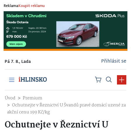
Reklama
Koupit reklamu
Přihlásit se
Pá 7. 8., Lada
Úvod
Premium
Ochutnejte v Řeznictví U Švandů pravé domácí uzené za
akční cenu 199 Kč/kg
Ochutnejte v Řeznictví U