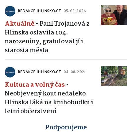
REDAKCE IHLINSKO.CZ
05. 08. 2026
Aktuálně
•
Paní Trojanová z
Hlinska oslavila 104.
narozeniny, gratuloval jí i
starosta města
REDAKCE IHLINSKO.CZ
04. 08. 2026
Kultura a volný čas
•
Neobjevený kout nedaleko
Hlinska láká na knihobudku i
letní občerstvení
Podporujeme