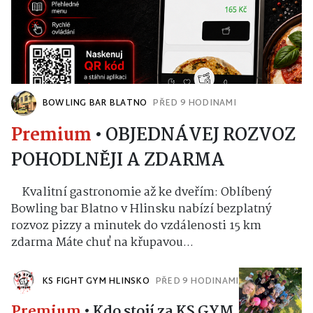
BOWLING BAR BLATNO
PŘED 9 HODINAMI
Premium
•
OBJEDNÁVEJ ROZVOZ
POHODLNĚJI A ZDARMA
Kvalitní gastronomie až ke dveřím: Oblíbený
Bowling bar Blatno v Hlinsku nabízí bezplatný
rozvoz pizzy a minutek do vzdálenosti 15 km
zdarma Máte chuť na křupavou...
KS FIGHT GYM HLINSKO
PŘED 9 HODINAMI
Premium
•
Kdo stojí za KS GYM