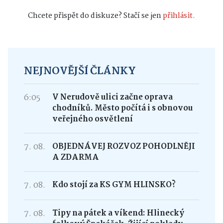
Chcete přispět do diskuze? Stačí se jen
přihlásit.
NEJNOVĚJŠÍ ČLÁNKY
6:05
V Nerudově ulici začne oprava
chodníků. Město počítá i s obnovou
veřejného osvětlení
7. 08.
OBJEDNÁVEJ ROZVOZ POHODLNĚJI
A ZDARMA
7. 08.
Kdo stojí za KS GYM HLINSKO?
7. 08.
Tipy na pátek a víkend: Hlinecký