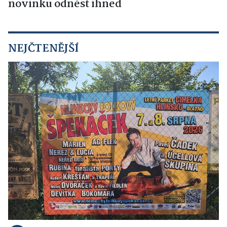
novinku odnést ihned
NEJČTENĚJŠÍ