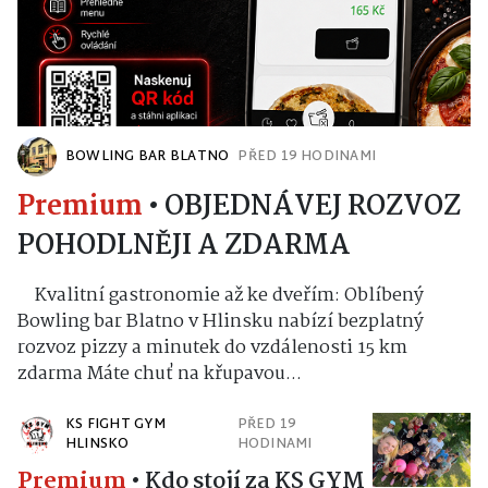
BOWLING BAR BLATNO
PŘED 19 HODINAMI
Premium
•
OBJEDNÁVEJ ROZVOZ
POHODLNĚJI A ZDARMA
Kvalitní gastronomie až ke dveřím: Oblíbený
Bowling bar Blatno v Hlinsku nabízí bezplatný
rozvoz pizzy a minutek do vzdálenosti 15 km
zdarma Máte chuť na křupavou...
KS FIGHT GYM
PŘED 19
HLINSKO
HODINAMI
Premium
•
Kdo stojí za KS GYM