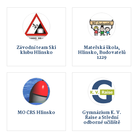
Závodní team Ski
Mateřská škola,
klubu Hlinsko
Hlinsko, Budovatelů
1229
MO ČRS Hlinsko
Gymnázium K. V.
Raise a Střední
odborné učiliště