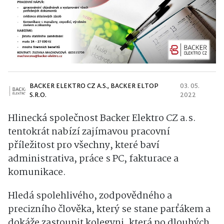
BACKER ELEKTRO CZ A.S., BACKER ELTOP
03. 05.
S.R.O.
2022
Hlinecká společnost Backer Elektro CZ a.s.
tentokrát nabízí zajímavou pracovní
příležitost pro všechny, které baví
administrativa, práce s PC, fakturace a
komunikace.
Hledá spolehlivého, zodpovědného a
precizního člověka, který se stane parťákem a
dokáže zastoupit kolegyni, která po dlouhých