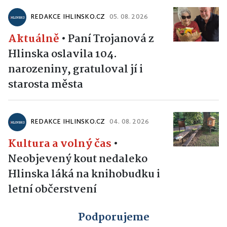
REDAKCE IHLINSKO.CZ
05. 08. 2026
Aktuálně
•
Paní Trojanová z
Hlinska oslavila 104.
narozeniny, gratuloval jí i
starosta města
REDAKCE IHLINSKO.CZ
04. 08. 2026
Kultura a volný čas
•
Neobjevený kout nedaleko
Hlinska láká na knihobudku i
letní občerstvení
Podporujeme