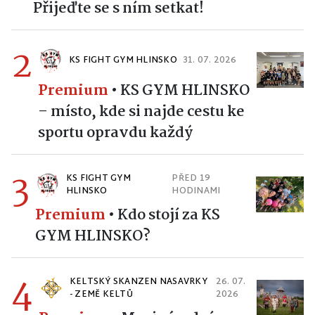
Přijeďte se s ním setkat!
2
KS FIGHT GYM HLINSKO
31. 07. 2026
Premium
•
KS GYM HLINSKO
– místo, kde si najde cestu ke
sportu opravdu každý
3
KS FIGHT GYM
PŘED 19
HLINSKO
HODINAMI
Premium
•
Kdo stojí za KS
GYM HLINSKO?
4
KELTSKÝ SKANZEN NASAVRKY
26. 07.
- ZEMĚ KELTŮ
2026