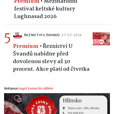
Premium
•
Mezinárodní
festival keltské kultury
Lughnasad 2026
5
ŘEZNICTVÍ U ŠVANDŮ
27. 07. 2026
Premium
•
Řeznictví U
Švandů nabídne před
dovolenou slevy až 30
procent. Akce platí od čtvrtka
Reklama
Koupit komerční sdělení