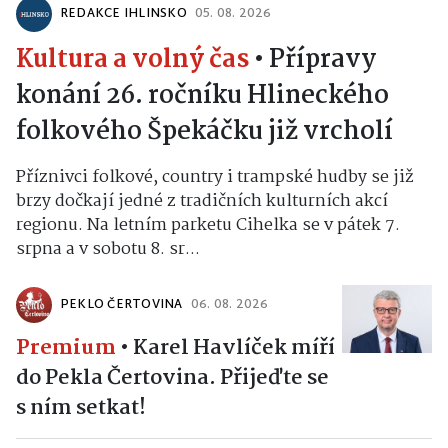
REDAKCE IHLINSKO
05. 08. 2026
Kultura a volný čas
•
Přípravy
konání 26. ročníku Hlineckého
folkového Špekáčku již vrcholí
Příznivci folkové, country i trampské hudby se již
brzy dočkají jedné z tradičních kulturních akcí
regionu. Na letním parketu Cihelka se v pátek 7.
srpna a v sobotu 8. sr...
PEKLO ČERTOVINA
06. 08. 2026
Premium
•
Karel Havlíček míří
do Pekla Čertovina. Přijeďte se
s ním setkat!