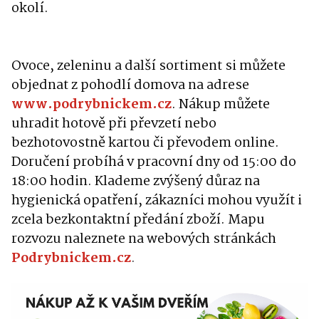
okolí.
Ovoce, zeleninu a další sortiment si můžete
objednat
z pohodlí domova
na adrese
www.podrybnickem.cz
.
Nákup můžete
uhradit hotově při převzetí nebo
bezhotovostně kartou či převodem online.
Doručení probíhá v
pracovní dny od 15:00 do
18:00 hodin
. Klademe zvýšený
důraz na
hygienická opatření, z
ákazníci mohou využít i
zcela
bezkontaktní předání zboží
. M
apu
rozvozu naleznete na webových stránkách
Podrybnickem.cz
.