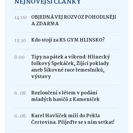
NEJNOVĚJŠÍ ČLÁNKY
14:00
OBJEDNÁVEJ ROZVOZ POHODLNĚJI
A ZDARMA
13:56
Kdo stojí za KS GYM HLINSKO?
6:00
Tipy na pátek a víkend: Hlinecký
folkový Špekáček, Žijící poklady
aneb Šikovné ruce řemeslníků,
výstavy
6. 08.
Rozloučení s létem v podání
mladých hasičů z Kameniček
6. 08.
Karel Havlíček míří do Pekla
Čertovina. Přijeďte se s ním setkat!