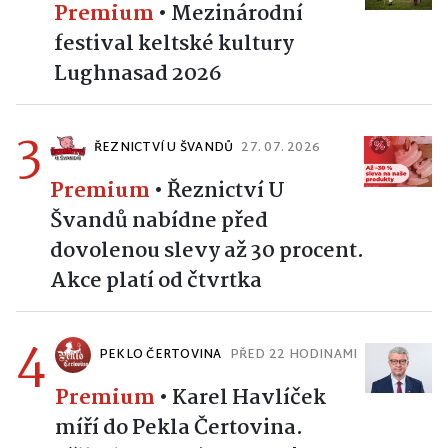
Premium
•
Mezinárodní
festival keltské kultury
Lughnasad 2026
3
ŘEZNICTVÍ U ŠVANDŮ
27. 07. 2026
Premium
•
Řeznictví U
Švandů nabídne před
dovolenou slevy až 30 procent.
Akce platí od čtvrtka
4
PEKLO ČERTOVINA
PŘED 22 HODINAMI
Premium
•
Karel Havlíček
míří do Pekla Čertovina.