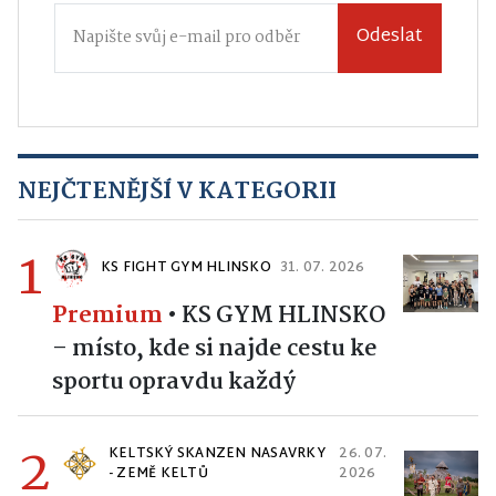
Odeslat
NEJČTENĚJŠÍ V KATEGORII
1
KS FIGHT GYM HLINSKO
31. 07. 2026
Premium
•
KS GYM HLINSKO
– místo, kde si najde cestu ke
sportu opravdu každý
2
KELTSKÝ SKANZEN NASAVRKY
26. 07.
- ZEMĚ KELTŮ
2026