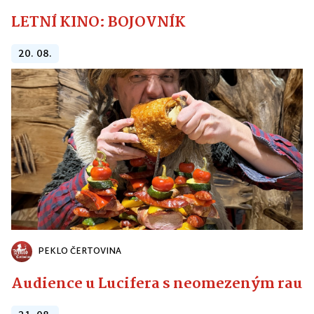
LETNÍ KINO: BOJOVNÍK
20. 08.
PEKLO ČERTOVINA
Audience u Lucifera s neomezeným raute