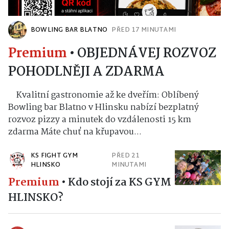
BOWLING BAR BLATNO
PŘED 17 MINUTAMI
Premium
•
OBJEDNÁVEJ ROZVOZ
POHODLNĚJI A ZDARMA
Kvalitní gastronomie až ke dveřím: Oblíbený
Bowling bar Blatno v Hlinsku nabízí bezplatný
rozvoz pizzy a minutek do vzdálenosti 15 km
zdarma Máte chuť na křupavou...
KS FIGHT GYM
PŘED 21
HLINSKO
MINUTAMI
Premium
•
Kdo stojí za KS GYM
HLINSKO?