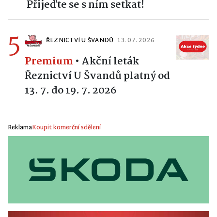
Přijeďte se s ním setkat!
5
ŘEZNICTVÍ U ŠVANDŮ
13. 07. 2026
Premium
•
Akční leták
Řeznictví U Švandů platný od
13. 7. do 19. 7. 2026
Reklama
Koupit komerční sdělení