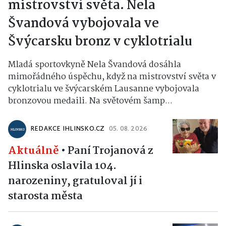
mistrovství světa. Nela
Švandová vybojovala ve
Švýcarsku bronz v cyklotrialu
Mladá sportovkyně Nela Švandová dosáhla
mimořádného úspěchu, když na mistrovství světa v
cyklotrialu ve švýcarském Lausanne vybojovala
bronzovou medaili. Na světovém šamp...
REDAKCE IHLINSKO.CZ
05. 08. 2026
Aktuálně
•
Paní Trojanová z
Hlinska oslavila 104.
narozeniny, gratuloval jí i
starosta města