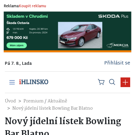
Reklama
Koupit reklamu
Přihlásit se
Pá 7. 8., Lada
/
Úvod
Premium
Aktuálně
Nový jídelní lístek Bowling Bar Blatno
Nový jídelní lístek Bowling
Bar Blatno