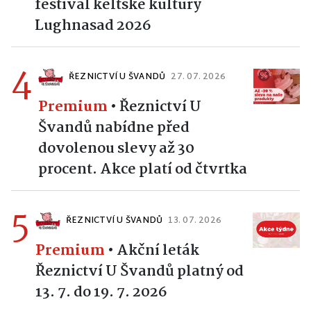
festival keltské kultury
Lughnasad 2026
4
ŘEZNICTVÍ U ŠVANDŮ
27. 07. 2026
Premium
•
Řeznictví U
Švandů nabídne před
dovolenou slevy až 30
procent. Akce platí od čtvrtka
5
ŘEZNICTVÍ U ŠVANDŮ
13. 07. 2026
Premium
•
Akční leták
Řeznictví U Švandů platný od
13. 7. do 19. 7. 2026