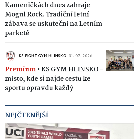
Kameničkách dnes zahraje
Mogul Rock. Tradiční letní
zábava se uskuteční na Letním
parketě
KS FIGHT GYM HLINSKO
31. 07. 2026
Premium
•
KS GYM HLINSKO –
místo, kde si najde cestu ke
sportu opravdu každý
NEJČTENĚJŠÍ