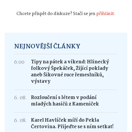
Chcete přispět do diskuze? Stačí se jen
přihlásit.
NEJNOVĚJŠÍ ČLÁNKY
6:00
Tipy na pátek a víkend: Hlinecký
folkový Špekáček, Žijící poklady
aneb Šikovné ruce řemeslníků,
výstavy
6. 08.
Rozloučení s létem v podání
mladých hasičů z Kameniček
6. 08.
Karel Havlíček míří do Pekla
Čertovina. Přijeďte se s ním setkat!