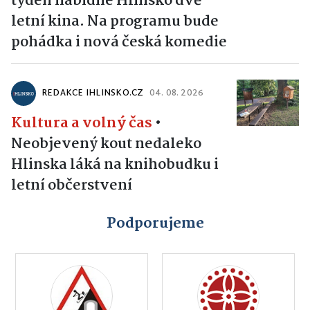
týden nabídne Hlinsko dvě
letní kina. Na programu bude
pohádka i nová česká komedie
REDAKCE IHLINSKO.CZ
04. 08. 2026
Kultura a volný čas
•
Neobjevený kout nedaleko
Hlinska láká na knihobudku i
letní občerstvení
Podporujeme