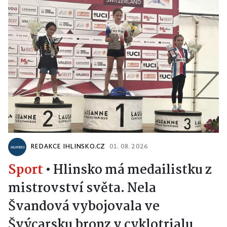
REDAKCE IHLINSKO.CZ
01. 08. 2026
Sport
•
Hlinsko má medailistku z
mistrovství světa. Nela
Švandová vybojovala ve
Švýcarsku bronz v cyklotrialu