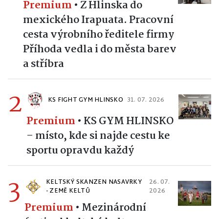
Premium
•
Z Hlinska do
mexického Irapuata. Pracovní
cesta výrobního ředitele firmy
Příhoda vedla i do města barev
a stříbra
2
KS FIGHT GYM HLINSKO
31. 07. 2026
Premium
•
KS GYM HLINSKO
– místo, kde si najde cestu ke
sportu opravdu každý
3
KELTSKÝ SKANZEN NASAVRKY
26. 07.
- ZEMĚ KELTŮ
2026
Premium
•
Mezinárodní