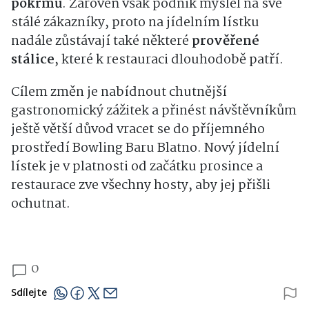
pokr
mů
. Zároveň však podnik myslel na své
stálé zákazníky, proto na jídelním lístku
nadále zůstávají také
některé
prověřené
stálice
, které k restauraci dlouhodobě patří.
Cílem změn je nabídnout chutnější
gastronomický zážitek a přinést návštěvníkům
ještě větší důvod vracet se do příjemného
prostředí Bowling Baru Blatno. Nový jídelní
lístek je v platnosti od začátku prosince a
restaurace zve všechny hosty, aby jej přišli
ochutnat.
0
Sdílejte