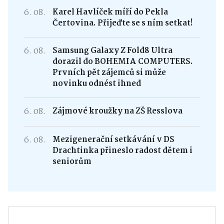
6. 08.
Karel Havlíček míří do Pekla
Čertovina. Přijeďte se s ním setkat!
6. 08.
Samsung Galaxy Z Fold8 Ultra
dorazil do BOHEMIA COMPUTERS.
Prvních pět zájemců si může
novinku odnést ihned
6. 08.
Zájmové kroužky na ZŠ Resslova
6. 08.
Mezigenerační setkávání v DS
Drachtinka přineslo radost dětem i
seniorům