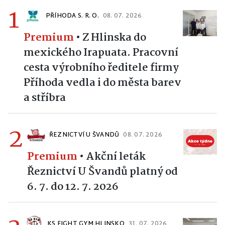
1
PŘÍHODA S. R. O.
08. 07. 2026
Premium
•
Z Hlinska do
mexického Irapuata. Pracovní
cesta výrobního ředitele firmy
Příhoda vedla i do města barev
a stříbra
2
ŘEZNICTVÍ U ŠVANDŮ
08. 07. 2026
Premium
•
Akční leták
Řeznictví U Švandů platný od
6. 7. do 12. 7. 2026
KS FIGHT GYM HLINSKO
31. 07. 2026