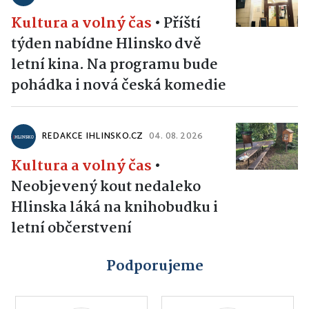
Kultura a volný čas
•
Příští
týden nabídne Hlinsko dvě
letní kina. Na programu bude
pohádka i nová česká komedie
REDAKCE IHLINSKO.CZ
04. 08. 2026
Kultura a volný čas
•
Neobjevený kout nedaleko
Hlinska láká na knihobudku i
letní občerstvení
Podporujeme