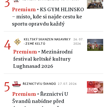
3
Premium
•
KS GYM HLINSKO
– místo, kde si najde cestu ke
sportu opravdu každý
4
KELTSKÝ SKANZEN NASAVRKY
26. 07.
- ZEMĚ KELTŮ
2026
Premium
•
Mezinárodní
festival keltské kultury
Lughnasad 2026
5
ŘEZNICTVÍ U ŠVANDŮ
27. 07. 2026
Premium
•
Řeznictví U
Švandů nabídne před