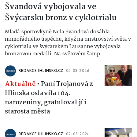
Švandová vybojovala ve
Švýcarsku bronz v cyklotrialu
Mladá sportovkyně Nela Švandová dosáhla
mimořádného úspěchu, když na mistrovství světa v
cyklotrialu ve švýcarském Lausanne vybojovala
bronzovou medaili. Na světovém šamp...
REDAKCE IHLINSKO.CZ
05. 08. 2026
Aktuálně
•
Paní Trojanová z
Hlinska oslavila 104.
narozeniny, gratuloval jí i
starosta města
REDAKCE IHLINSKO.CZ
02. 08. 2026