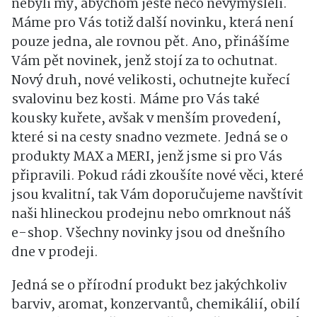
nebyli my, abychom ještě něco nevymysleli.
Máme pro Vás totiž další novinku, která není
pouze jedna, ale rovnou pět. Ano, přinášíme
Vám pět novinek, jenž stojí za to ochutnat.
Nový druh, nové velikosti, ochutnejte kuřecí
svalovinu bez kosti. Máme pro Vás také
kousky kuřete, avšak v menším provedení,
které si na cesty snadno vezmete. Jedná se o
produkty MAX a MERI, jenž jsme si pro Vás
připravili. Pokud rádi zkoušíte nové věci, které
jsou kvalitní, tak Vám doporučujeme navštívit
naši hlineckou prodejnu nebo omrknout náš
e-shop. Všechny novinky jsou od dnešního
dne v prodeji.
Jedná se o přírodní produkt bez jakýchkoliv
barviv, aromat, konzervantů, chemikálií, obilí