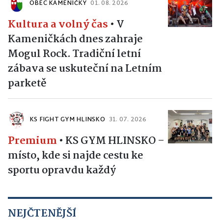
OBEC KAMENIČKY
01. 08. 2026
Kultura a volný čas
•
V
Kameničkách dnes zahraje
Mogul Rock. Tradiční letní
zábava se uskuteční na Letním
parketě
KS FIGHT GYM HLINSKO
31. 07. 2026
Premium
•
KS GYM HLINSKO –
místo, kde si najde cestu ke
sportu opravdu každý
NEJČTENĚJŠÍ