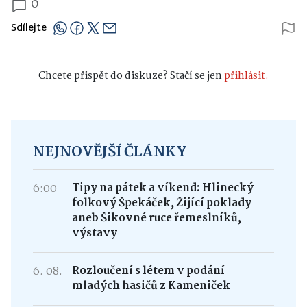
0
Sdílejte
Chcete přispět do diskuze? Stačí se jen
přihlásit.
NEJNOVĚJŠÍ ČLÁNKY
6:00
Tipy na pátek a víkend: Hlinecký
folkový Špekáček, Žijící poklady
aneb Šikovné ruce řemeslníků,
výstavy
6. 08.
Rozloučení s létem v podání
mladých hasičů z Kameniček