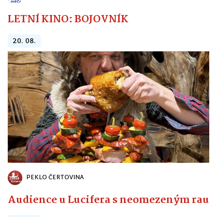
LETNÍ KINO: BOJOVNÍK
20. 08.
PEKLO ČERTOVINA
Audience u Lucifera s neomezeným raute