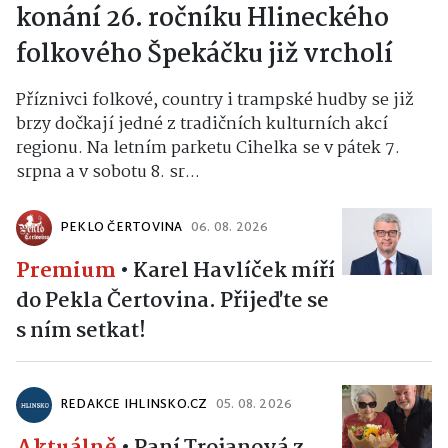
konání 26. ročníku Hlineckého
folkového Špekáčku již vrcholí
Příznivci folkové, country i trampské hudby se již
brzy dočkají jedné z tradičních kulturních akcí
regionu. Na letním parketu Cihelka se v pátek 7.
srpna a v sobotu 8. sr...
PEKLO ČERTOVINA
06. 08. 2026
Premium
•
Karel Havlíček míří
do Pekla Čertovina. Přijeďte se
s ním setkat!
REDAKCE IHLINSKO.CZ
05. 08. 2026
Aktuálně
•
Paní Trojanová z