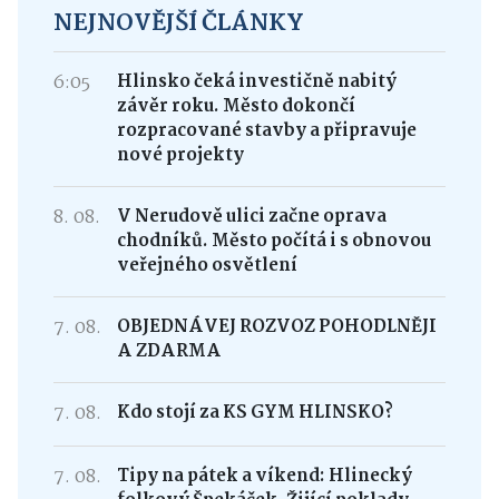
NEJNOVĚJŠÍ ČLÁNKY
6:05
Hlinsko čeká investičně nabitý
závěr roku. Město dokončí
rozpracované stavby a připravuje
nové projekty
8. 08.
V Nerudově ulici začne oprava
chodníků. Město počítá i s obnovou
veřejného osvětlení
7. 08.
OBJEDNÁVEJ ROZVOZ POHODLNĚJI
A ZDARMA
7. 08.
Kdo stojí za KS GYM HLINSKO?
7. 08.
Tipy na pátek a víkend: Hlinecký