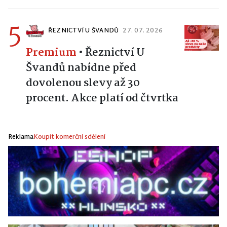
5
ŘEZNICTVÍ U ŠVANDŮ
27. 07. 2026
Premium
•
Řeznictví U
Švandů nabídne před
dovolenou slevy až 30
procent. Akce platí od čtvrtka
Reklama
Koupit komerční sdělení