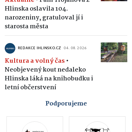
Hlinska oslavila 104.
narozeniny, gratuloval jí i
starosta města
REDAKCE IHLINSKO.CZ
04. 08. 2026
Kultura a volný čas
•
Neobjevený kout nedaleko
Hlinska láká na knihobudku i
letní občerstvení
Podporujeme