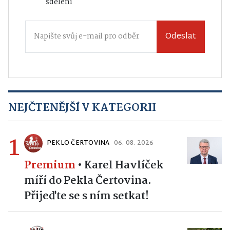
sdělení
Odeslat
NEJČTENĚJŠÍ V KATEGORII
1
PEKLO ČERTOVINA
06. 08. 2026
Premium
•
Karel Havlíček
míří do Pekla Čertovina.
Přijeďte se s ním setkat!