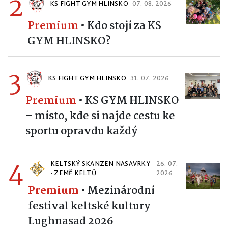
2
KS FIGHT GYM HLINSKO
07. 08. 2026
Premium
•
Kdo stojí za KS
GYM HLINSKO?
3
KS FIGHT GYM HLINSKO
31. 07. 2026
Premium
•
KS GYM HLINSKO
– místo, kde si najde cestu ke
sportu opravdu každý
4
KELTSKÝ SKANZEN NASAVRKY
26. 07.
- ZEMĚ KELTŮ
2026
Premium
•
Mezinárodní
festival keltské kultury
Lughnasad 2026