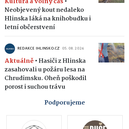
Kultura a volný čas
•
Neobjevený kout nedaleko
Hlinska láká na knihobudku i
letní občerstvení
REDAKCE IHLINSKO.CZ
05. 08. 2026
Aktuálně
•
Hasiči z Hlinska
zasahovali u požáru lesa na
Chrudimsku. Oheň poškodil
porost i suchou trávu
Podporujeme