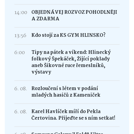
14:00
OBJEDNÁVEJ ROZVOZ POHODLNĚJI
A ZDARMA
13:56
Kdo stojí za KS GYM HLINSKO?
6:00
Tipy na pátek a víkend: Hlinecký
folkový Špekáček, Žijící poklady
aneb Šikovné ruce řemeslníků,
výstavy
6. 08.
Rozloučení s létem v podání
mladých hasičů z Kameniček
6. 08.
Karel Havlíček míří do Pekla
Čertovina. Přijeďte se s ním setkat!