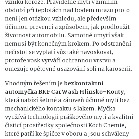
vzniku koroze. Pravidelné mytí v zimním
období při teplotách nad bodem mrazu proto
není jen otázkou vzhledu, ale především
účinnou prevencí a způsobem, jak prodloužit
životnost automobilu. Samotné umytí však
nemusí být konečným krokem. Po odstranění
nečistot se vyplatí vůz také navoskovat,
protože vosk vytváří ochrannou vrstvu a
omezuje opětovné usazování soli na karoserii.
Vhodným řešením je
bezkontaktní
automyčka BKF CarWash Hlinsko-Kouty
,
která nabízí šetrné a zároveň účinné mytí bez
mechanického kontaktu s lakem. Myčka
využívá technologii práškového mytí a kvalitní
čisticí prostředky společnosti Koch Chemie,
které patří ke špičce v oboru a jsou schváleny