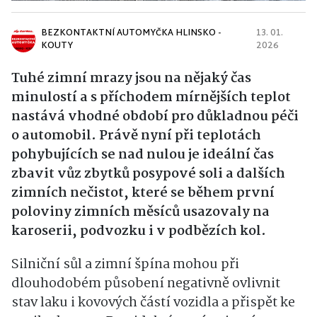
BEZKONTAKTNÍ AUTOMYČKA HLINSKO -
13. 01.
KOUTY
2026
Tuhé zimní mrazy jsou na nějaký čas
minulostí a s příchodem mírnějších teplot
nastává vhodné období pro důkladnou péči
o automobil. Právě nyní při teplotách
pohybujících se nad nulou je ideální čas
zbavit vůz zbytků posypové soli a dalších
zimních nečistot, které se během první
poloviny zimních měsíců usazovaly na
karoserii, podvozku i v podbězích kol.
Silniční sůl a zimní špína mohou při
dlouhodobém působení negativně ovlivnit
stav laku i kovových částí vozidla a přispět ke