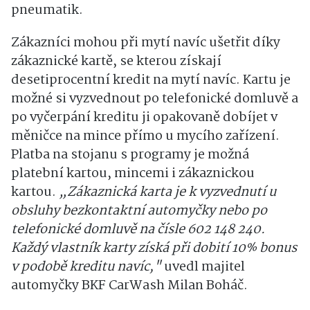
pneumatik.
Zákazníci mohou při mytí navíc ušetřit díky
zákaznické kartě, se kterou získají
desetiprocentní kredit na mytí navíc. Kartu je
možné si vyzvednout po telefonické domluvě a
po vyčerpání kreditu ji opakovaně dobíjet v
měničce na mince přímo u mycího zařízení.
Platba na stojanu s programy je možná
platební kartou, mincemi i zákaznickou
kartou.
„Zákaznická karta je k vyzvednutí u
obsluhy bezkontaktní automyčky nebo po
telefonické domluvě na čísle 602 148 240.
Každý vlastník karty získá při dobití 10% bonus
v podobě kreditu navíc,"
uvedl majitel
automyčky BKF CarWash Milan Boháč.