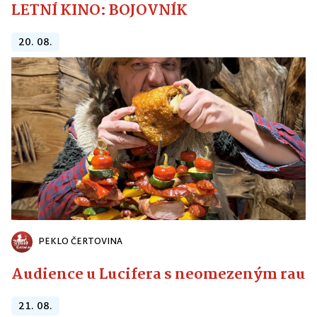
LETNÍ KINO: BOJOVNÍK
20. 08.
PEKLO ČERTOVINA
Audience u Lucifera s neomezeným raute
21. 08.