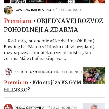
BOWLING BAR BLATNO
PŘED 1 HODINOU
Premium
•
OBJEDNÁVEJ ROZVOZ
POHODLNĚJI A ZDARMA
Kvalitní gastronomie až ke dveřím: Oblíbený
Bowling bar Blatno v Hlinsku nabízí bezplatný
rozvoz pizzy a minutek do vzdálenosti 15 km
zdarma Máte chuť na křupavou...
KS FIGHT GYM HLINSKO
PŘED 1 HODINOU
Premium
•
Kdo stojí za KS GYM
HLINSKO?
PEKLO ČERTOVINA
PŘED 23 HODINAMI