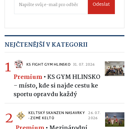
Odeslat
NEJČTENĚJŠÍ V KATEGORII
1
KS FIGHT GYM HLINSKO
31. 07. 2026
Premium
•
KS GYM HLINSKO
– místo, kde si najde cestu ke
sportu opravdu každý
2
KELTSKÝ SKANZEN NASAVRKY
26. 07.
- ZEMĚ KELTŮ
2026
Premium
•
Mezinárodní