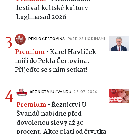
festival keltské kultury
Lughnasad 2026
3
PEKLO ČERTOVINA
PŘED 23 HODINAMI
Premium
•
Karel Havlíček
míří do Pekla Čertovina.
Přijeďte se s ním setkat!
4
ŘEZNICTVÍ U ŠVANDŮ
27. 07. 2026
Premium
•
Řeznictví U
Švandů nabídne před
dovolenou slevy až 30
procent. Akce platí od čtvrtka