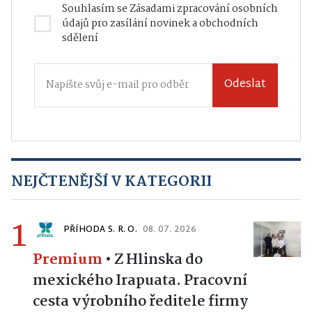
Souhlasím se
Zásadami zpracování osobních
údajů
pro zasílání novinek a obchodních
sdělení
Odeslat
NEJČTENĚJŠÍ V KATEGORII
1
PŘÍHODA S. R. O.
08. 07. 2026
Premium
•
Z Hlinska do
mexického Irapuata. Pracovní
cesta výrobního ředitele firmy