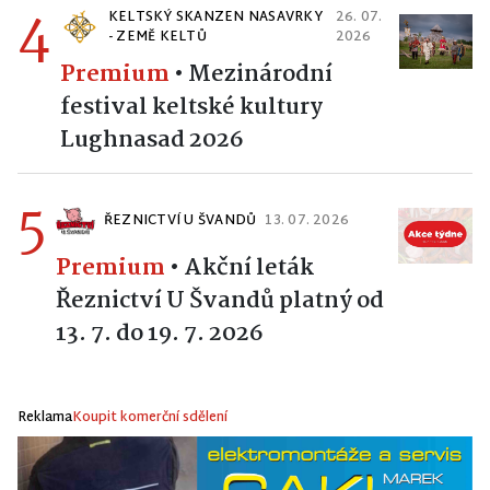
4
KELTSKÝ SKANZEN NASAVRKY
26. 07.
- ZEMĚ KELTŮ
2026
Premium
•
Mezinárodní
festival keltské kultury
Lughnasad 2026
5
ŘEZNICTVÍ U ŠVANDŮ
13. 07. 2026
Premium
•
Akční leták
Řeznictví U Švandů platný od
13. 7. do 19. 7. 2026
Reklama
Koupit komerční sdělení