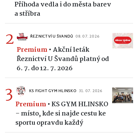
Příhoda vedla i do města barev
a stříbra
2
ŘEZNICTVÍ U ŠVANDŮ
08. 07. 2026
Premium
•
Akční leták
Řeznictví U Švandů platný od
6. 7. do 12. 7. 2026
3
KS FIGHT GYM HLINSKO
31. 07. 2026
Premium
•
KS GYM HLINSKO
– místo, kde si najde cestu ke
sportu opravdu každý