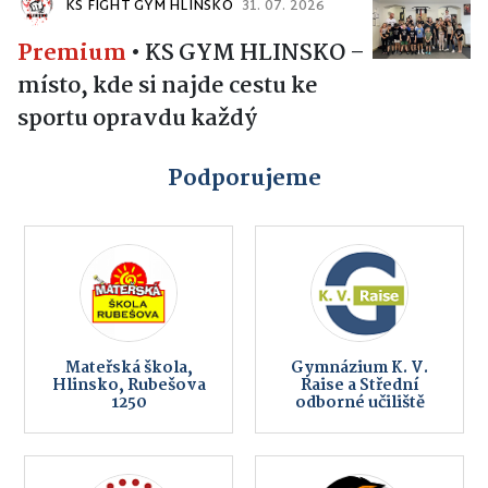
KS FIGHT GYM HLINSKO
31. 07. 2026
Premium
•
KS GYM HLINSKO –
místo, kde si najde cestu ke
sportu opravdu každý
Podporujeme
Mateřská škola,
Gymnázium K. V.
Hlinsko, Rubešova
Raise a Střední
1250
odborné učiliště