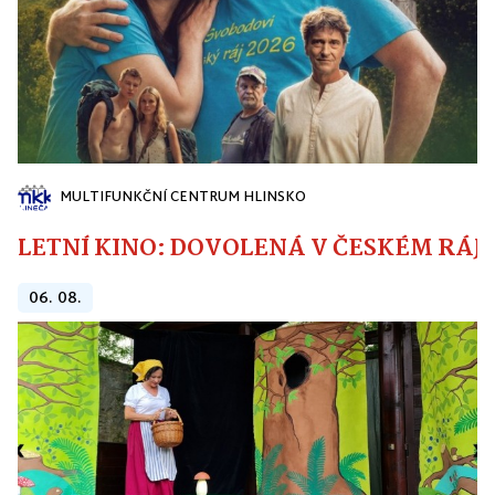
MULTIFUNKČNÍ CENTRUM HLINSKO
LETNÍ KINO: DOVOLENÁ V ČESKÉM RÁJI
06. 08.