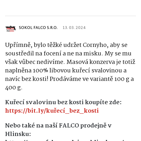
SOKOL FALCO S.R.O.
13. 03. 2024
Upřímně, bylo těžké udržet Cornyho, aby se
soustředil na focení a ne na misku
. My se mu
však vůbec nedivíme
. Masová konzerva je totiž
naplněna 100
% libovou kuřecí svalovinou a
navíc bez kosti!
Prodáváme ve variantě 100 g
a
400
g.
Kuřecí svalovinu bez kosti koupíte zde:
https://bit.ly/kuřecí_bez_kosti
Nebo také na naší FALCO prodejně v
Hlinsku: