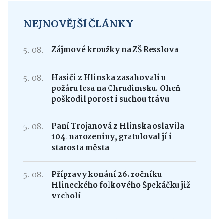
NEJNOVĚJŠÍ ČLÁNKY
5. 08.
Zájmové kroužky na ZŠ Resslova
5. 08.
Hasiči z Hlinska zasahovali u
požáru lesa na Chrudimsku. Oheň
poškodil porost i suchou trávu
5. 08.
Paní Trojanová z Hlinska oslavila
104. narozeniny, gratuloval jí i
starosta města
5. 08.
Přípravy konání 26. ročníku
Hlineckého folkového Špekáčku již
vrcholí