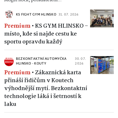
Mogul Rock, pořadatelem...
KS FIGHT GYM HLINSKO
31. 07. 2026
Premium
•
KS GYM HLINSKO –
místo, kde si najde cestu ke
sportu opravdu každý
BEZKONTAKTNÍ AUTOMYČKA
30. 07.
HLINSKO - KOUTY
2026
Premium
•
Zákaznická karta
přináší řidičům v Koutech
výhodnější mytí. Bezkontaktní
technologie láká i šetrností k
laku