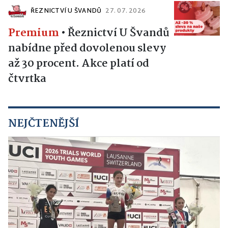
ŘEZNICTVÍ U ŠVANDŮ
27. 07. 2026
Premium
•
Řeznictví U Švandů
nabídne před dovolenou slevy
až 30 procent. Akce platí od
čtvrtka
NEJČTENĚJŠÍ