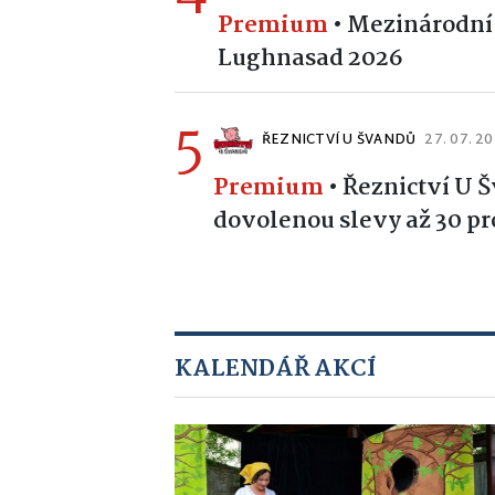
Premium
•
Mezinárodní 
Lughnasad 2026
5
ŘEZNICTVÍ U ŠVANDŮ
27. 07. 2
Premium
•
Řeznictví U 
dovolenou slevy až 30 pro
KALENDÁŘ AKCÍ