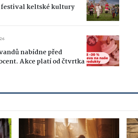
festival keltské kultury
026
Švandů nabídne před
cent. Akce platí od čtvrtka