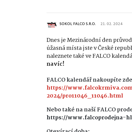
SOKOL FALCO S.R.O.
21. 02. 2024
Dnes je Mezinárodní den průvo
úžasná místa jste v České republi
naleznete také ve FALCO kalend
navíc!
FALCO kalendář nakoupíte zde
https://www.falcokrmiva.com
2024/pro11046_11046.html
Nebo také na naší FALCO prode
https://www.falcoprodejna-hl
Otevírací doba: