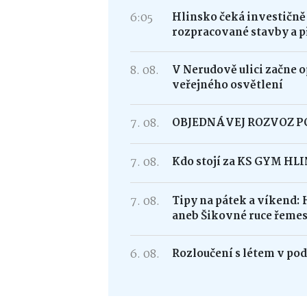
6:05
Hlinsko čeká investičně
rozpracované stavby a p
8. 08.
V Nerudově ulici začne 
veřejného osvětlení
7. 08.
OBJEDNÁVEJ ROZVOZ 
7. 08.
Kdo stojí za KS GYM HL
7. 08.
Tipy na pátek a víkend: 
aneb Šikovné ruce řemes
6. 08.
Rozloučení s létem v po