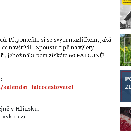
dců
. Připomeňte si se svým mazlíčkem, jaká
ce navštívili
. Spoustu tipů na výlety
áři, jehož nákupem získáte
60 FALCONŮ
:
/kalendar-falcocestovatel-
jně v Hlinsku:
insko.cz/