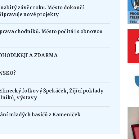
 nabitý závěr roku. Město dokončí
řipravuje nové projekty
oprava chodníků. Město počítá i s obnovou
POHODLNĚJI A ZDARMA
INSKO?
Hlinecký folkový Špekáček, Žijící poklady
lníků, výstavy
dání mladých hasičů z Kameniček