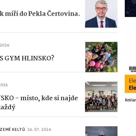
k míří do Pekla Čertovina.
 2026
 KS GYM HLINSKO?
 2026
KO – místo, kde si najde
Rekla
každý
 ZEMĚ KELTŮ
26. 07. 2026