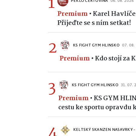
1
PEKLO ČERTOVINA
06. 08. 2026
Premium
•
Karel Havlíče
Přijeďte se s ním setkat!
2
KS FIGHT GYM HLINSKO
07. 08.
Premium
•
Kdo stojí za
3
KS FIGHT GYM HLINSKO
31. 07.
Premium
•
KS GYM HLINS
cestu ke sportu opravdu 
4
KELTSKÝ SKANZEN NASAVRKY -