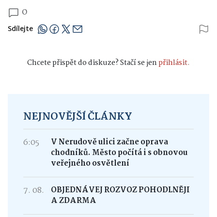
0
Sdílejte
Chcete přispět do diskuze? Stačí se jen
přihlásit.
NEJNOVĚJŠÍ ČLÁNKY
6:05
V Nerudově ulici začne oprava
chodníků. Město počítá i s obnovou
veřejného osvětlení
7. 08.
OBJEDNÁVEJ ROZVOZ POHODLNĚJI
A ZDARMA