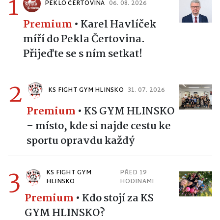
1
PEKLO ČERTOVINA
06. 08. 2026
Premium
•
Karel Havlíček
míří do Pekla Čertovina.
Přijeďte se s ním setkat!
2
KS FIGHT GYM HLINSKO
31. 07. 2026
Premium
•
KS GYM HLINSKO
– místo, kde si najde cestu ke
sportu opravdu každý
3
KS FIGHT GYM
PŘED 19
HLINSKO
HODINAMI
Premium
•
Kdo stojí za KS
GYM HLINSKO?