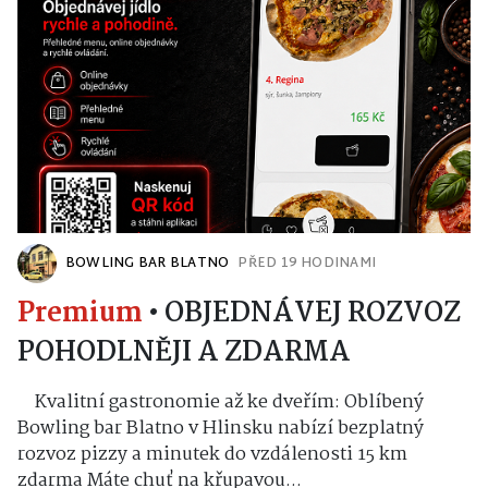
BOWLING BAR BLATNO
PŘED 19 HODINAMI
Premium
•
OBJEDNÁVEJ ROZVOZ
POHODLNĚJI A ZDARMA
Kvalitní gastronomie až ke dveřím: Oblíbený
Bowling bar Blatno v Hlinsku nabízí bezplatný
rozvoz pizzy a minutek do vzdálenosti 15 km
zdarma Máte chuť na křupavou...