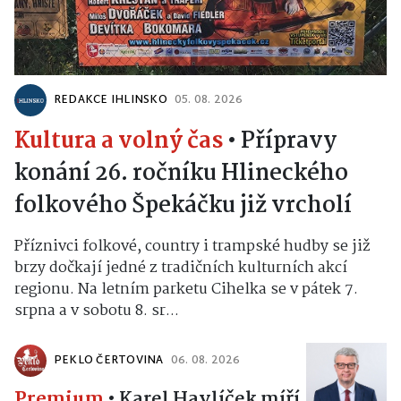
REDAKCE IHLINSKO
05. 08. 2026
Kultura a volný čas
•
Přípravy
konání 26. ročníku Hlineckého
folkového Špekáčku již vrcholí
Příznivci folkové, country i trampské hudby se již
brzy dočkají jedné z tradičních kulturních akcí
regionu. Na letním parketu Cihelka se v pátek 7.
srpna a v sobotu 8. sr...
PEKLO ČERTOVINA
06. 08. 2026
Premium
•
Karel Havlíček míří