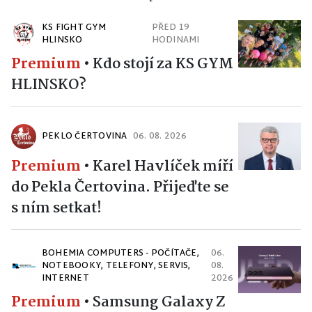
KS FIGHT GYM
PŘED 19
HLINSKO
HODINAMI
Premium
•
Kdo stojí za KS GYM
HLINSKO?
PEKLO ČERTOVINA
06. 08. 2026
Premium
•
Karel Havlíček míří
do Pekla Čertovina. Přijeďte se
s ním setkat!
BOHEMIA COMPUTERS - POČÍTAČE,
06.
NOTEBOOKY, TELEFONY, SERVIS,
08.
INTERNET
2026
Premium
•
Samsung Galaxy Z