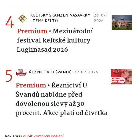
4
KELTSKÝ SKANZEN NASAVRKY
26. 07.
- ZEMĚ KELTŮ
2026
Premium
•
Mezinárodní
festival keltské kultury
Lughnasad 2026
5
ŘEZNICTVÍ U ŠVANDŮ
27. 07. 2026
Premium
•
Řeznictví U
Švandů nabídne před
dovolenou slevy až 30
procent. Akce platí od čtvrtka
Reklama
Koupit komerční sdělení