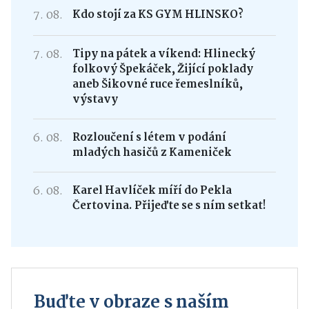
7. 08.
Kdo stojí za KS GYM HLINSKO?
7. 08.
Tipy na pátek a víkend: Hlinecký
folkový Špekáček, Žijící poklady
aneb Šikovné ruce řemeslníků,
výstavy
6. 08.
Rozloučení s létem v podání
mladých hasičů z Kameniček
6. 08.
Karel Havlíček míří do Pekla
Čertovina. Přijeďte se s ním setkat!
Buďte v obraze s naším