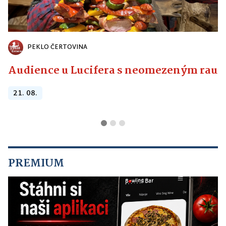
PEKLO ČERTOVINA
Audience u Lucifera s neomezeným raute
21. 08.
PREMIUM