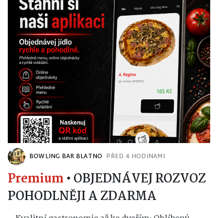
BOWLING BAR BLATNO
PŘED 4 HODINAMI
Premium
•
OBJEDNÁVEJ ROZVOZ
POHODLNĚJI A ZDARMA