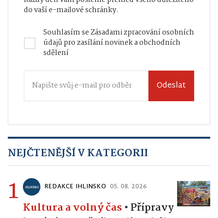
Každý den vám pošleme přehled všeho důležitého
do vaší e-mailové schránky.
Souhlasím se
Zásadami zpracování osobních
údajů
pro zasílání novinek a obchodních
sdělení
Odeslat
NEJČTENĚJŠÍ V KATEGORII
1
REDAKCE IHLINSKO
05. 08. 2026
Kultura a volný čas
•
Přípravy