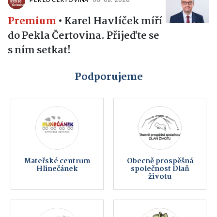
PEKLO ČERTOVINA
06. 08. 2026
Premium
•
Karel Havlíček míří
do Pekla Čertovina. Přijeďte se
s ním setkat!
Podporujeme
Mateřské centrum
Obecně prospěšná
Hlinečánek
společnost Dlaň
životu