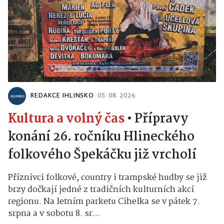
REDAKCE IHLINSKO
05. 08. 2026
Kultura a volný čas
•
Přípravy
konání 26. ročníku Hlineckého
folkového Špekáčku již vrcholí
Příznivci folkové, country i trampské hudby se již
brzy dočkají jedné z tradičních kulturních akcí
regionu. Na letním parketu Cihelka se v pátek 7.
srpna a v sobotu 8. sr...