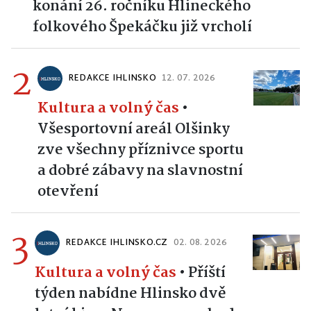
konání 26. ročníku Hlineckého
folkového Špekáčku již vrcholí
2
REDAKCE IHLINSKO
12. 07. 2026
Kultura a volný čas
•
Všesportovní areál Olšinky
zve všechny příznivce sportu
a dobré zábavy na slavnostní
otevření
3
REDAKCE IHLINSKO.CZ
02. 08. 2026
Kultura a volný čas
•
Příští
týden nabídne Hlinsko dvě