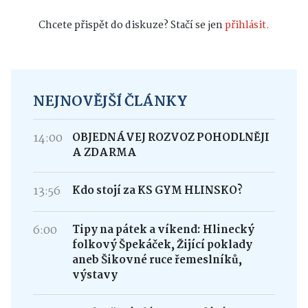
Chcete přispět do diskuze? Stačí se jen
přihlásit.
NEJNOVĚJŠÍ ČLÁNKY
14:00
OBJEDNÁVEJ ROZVOZ POHODLNĚJI
A ZDARMA
13:56
Kdo stojí za KS GYM HLINSKO?
6:00
Tipy na pátek a víkend: Hlinecký
folkový Špekáček, Žijící poklady
aneb Šikovné ruce řemeslníků,
výstavy