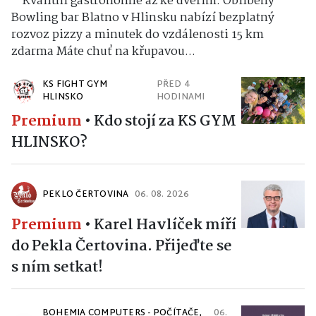
Kvalitní gastronomie až ke dveřím: Oblíbený
Bowling bar Blatno v Hlinsku nabízí bezplatný
rozvoz pizzy a minutek do vzdálenosti 15 km
zdarma Máte chuť na křupavou...
KS FIGHT GYM
PŘED 4
HLINSKO
HODINAMI
Premium
•
Kdo stojí za KS GYM
HLINSKO?
PEKLO ČERTOVINA
06. 08. 2026
Premium
•
Karel Havlíček míří
do Pekla Čertovina. Přijeďte se
s ním setkat!
BOHEMIA COMPUTERS - POČÍTAČE,
06.