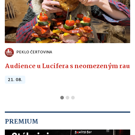
PEKLO ČERTOVINA
Audience u Lucifera s neomezeným raute
21. 08.
PREMIUM