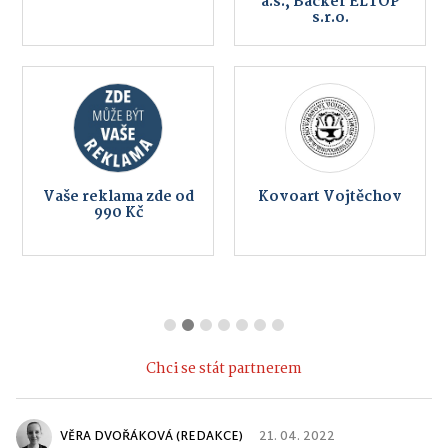
a.s., Backer ELTOP
s.r.o.
Vaše reklama zde od
Kovoart Vojtěchov
990 Kč
Chci se stát partnerem
VĚRA DVOŘÁKOVÁ (REDAKCE)
21. 04. 2022