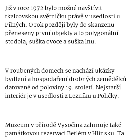
Již v roce 1972 bylo možné navštívit
tkalcovskou světničku právě v usedlosti u
Pilných. O rok později byly do skanzenu
přeneseny první objekty a to polygonální
stodola, suška ovoce a suška lnu.
V roubených domech se nachází ukázky
bydlení a hospodaření drobných zemědělců
datované od poloviny 19. století. Nejstarší
interiér je v usedlosti z Lezníku u Poličky.
Muzeum v přírodě Vysočina zahrnuje také
památkovou rezervaci Betlém v Hlinsku. Ta