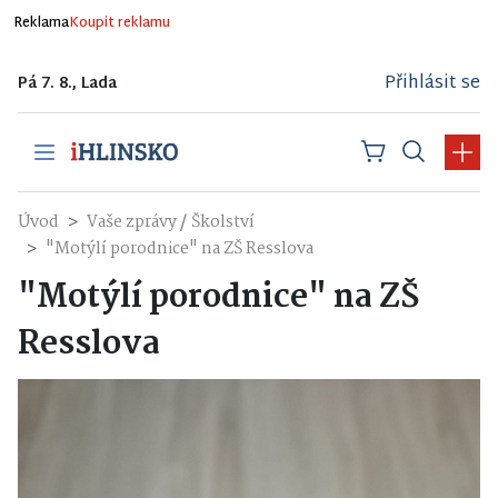
Reklama
Koupit reklamu
Přihlásit se
Pá 7. 8., Lada
/
Úvod
Vaše zprávy
Školství
"Motýlí porodnice" na ZŠ Resslova
"Motýlí porodnice" na ZŠ
Resslova