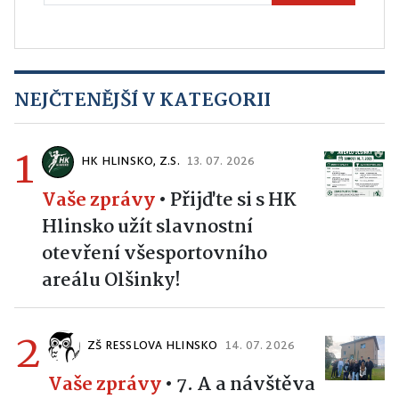
NEJČTENĚJŠÍ V KATEGORII
1
HK HLINSKO, Z.S.
13. 07. 2026
Vaše zprávy
•
Přijďte si s HK
Hlinsko užít slavnostní
otevření všesportovního
areálu Olšinky!
2
ZŠ RESSLOVA HLINSKO
14. 07. 2026
Vaše zprávy
•
7. A a návštěva