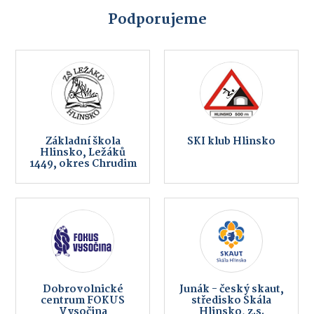
Podporujeme
Základní škola
SKI klub Hlinsko
Hlinsko, Ležáků
1449, okres Chrudim
Dobrovolnické
Junák - český skaut,
centrum FOKUS
středisko Skála
Vysočina
Hlinsko, z.s.