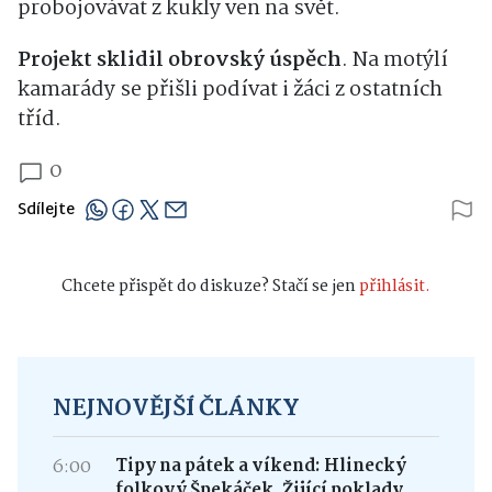
probojovávat z kukly ven na svět.
Projekt sklidil obrovský úspěch
. Na motýlí
kamarády se přišli podívat i žáci z ostatních
tříd.
0
Sdílejte
Chcete přispět do diskuze? Stačí se jen
přihlásit.
NEJNOVĚJŠÍ ČLÁNKY
6:00
Tipy na pátek a víkend: Hlinecký
folkový Špekáček, Žijící poklady