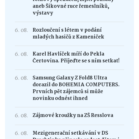
aneb Šikovné ruce řemeslníků,
výstavy
6. 08.
Rozloučení s létem v podání
mladých hasičů z Kameniček
6. 08.
Karel Havlíček míří do Pekla
Čertovina. Přijeďte se s ním setkat!
6. 08.
Samsung Galaxy Z Fold8 Ultra
dorazil do BOHEMIA COMPUTERS.
Prvních pět zájemců si může
novinku odnést ihned
6. 08.
Zájmové kroužky na ZŠ Resslova
6. 08.
Mezigenerační setkávání v DS