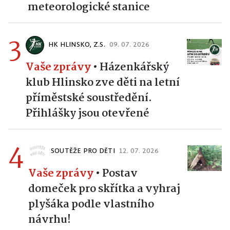
meteorologické stanice
3
HK HLINSKO, Z.S.
09. 07. 2026
Vaše zprávy
•
Házenkářský
klub Hlinsko zve děti na letní
příměstské soustředění.
Přihlášky jsou otevřené
4
SOUTĚŽE PRO DĚTI
12. 07. 2026
Vaše zprávy
•
Postav
domeček pro skřítka a vyhraj
plyšáka podle vlastního
návrhu!