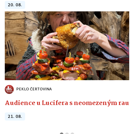
20. 08.
PEKLO ČERTOVINA
Audience u Lucifera s neomezeným raute
21. 08.