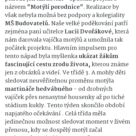
názvem
"Motýlí porodnice"
. Realizace by
však nebyla možná bez podpory a kolegiality
MŠ Budovatelů.
Naše velké poděkování patří
zejména paní učitelce
Lucii Dvořákové
, která
nám darovala vajíčka motýlů a umožnila tak
počátek projektu. Hlavním impulsem pro
tento nápad byla myšlenka
ukázat žákům
fascinující cestu zrodu života,
kterou známe
jen z obrázků a videí. Ve třídě 3. A mohly děti
sledovat neuvěřitelnou proměnu motýla
martináče
hedvábného
- od drobných
vajíček přes nenasytné housenky až po tiché
stádium kukly. Tento týden skončilo období
napjatého očekávání . Celá třída měla
jedinečnou možnost sledovat moment v živém
přenosu, kdy se dospělý motýl začal