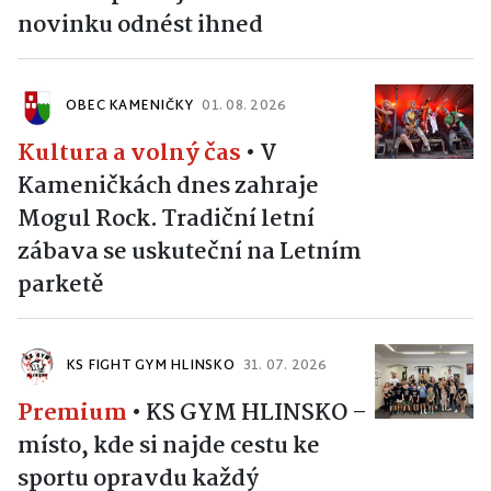
novinku odnést ihned
OBEC KAMENIČKY
01. 08. 2026
Kultura a volný čas
•
V
Kameničkách dnes zahraje
Mogul Rock. Tradiční letní
zábava se uskuteční na Letním
parketě
KS FIGHT GYM HLINSKO
31. 07. 2026
Premium
•
KS GYM HLINSKO –
místo, kde si najde cestu ke
sportu opravdu každý