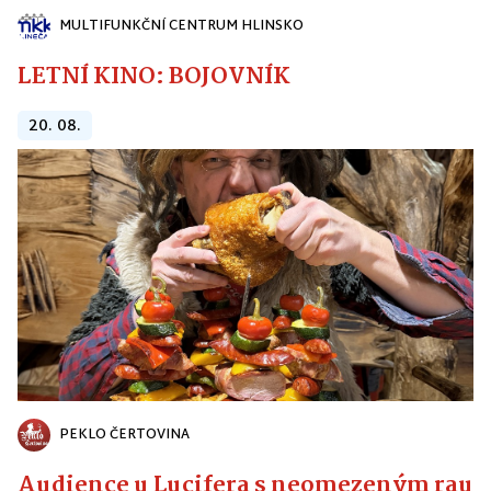
MULTIFUNKČNÍ CENTRUM HLINSKO
LETNÍ KINO: BOJOVNÍK
20. 08.
PEKLO ČERTOVINA
Audience u Lucifera s neomezeným raute