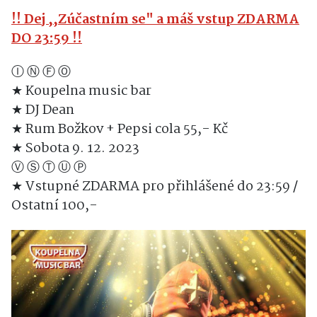
!! Dej ,,Zúčastním se" a máš vstup ZDARMA
DO 23:59 !!
Ⓘ Ⓝ Ⓕ Ⓞ
★
Koupelna music bar
★
DJ Dean
★
Rum Božkov + Pepsi cola 55,- Kč
★
Sobota 9. 12. 2023
Ⓥ Ⓢ Ⓣ Ⓤ Ⓟ
★
Vstupné ZDARMA pro přihlášené do 23:59 /
Ostatní 100,-