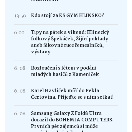
13:56
Kdo stojí za KS GYM HLINSKO?
6:00
Tipy na pátek a víkend: Hlinecký
folkový Špekáček, Žijící poklady
aneb Šikovné ruce řemeslníků,
výstavy
6. 08.
Rozloučení s létem v podání
mladých hasičů z Kameniček
6. 08.
Karel Havlíček míří do Pekla
Čertovina. Přijeďte se s ním setkat!
6. 08.
Samsung Galaxy Z Fold8 Ultra
dorazil do BOHEMIA COMPUTERS.
Prvních pět zájemců si může