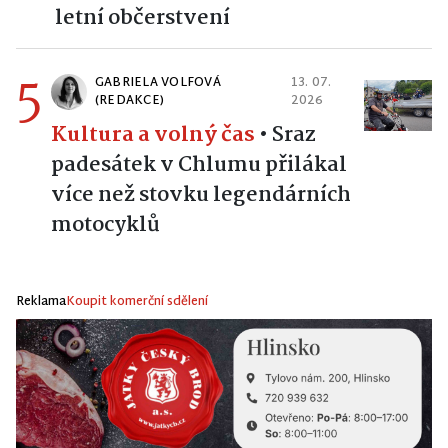
letní občerstvení
5
GABRIELA VOLFOVÁ
13. 07.
(REDAKCE)
2026
Kultura a volný čas
•
Sraz
padesátek v Chlumu přilákal
více než stovku legendárních
motocyklů
Reklama
Koupit komerční sdělení