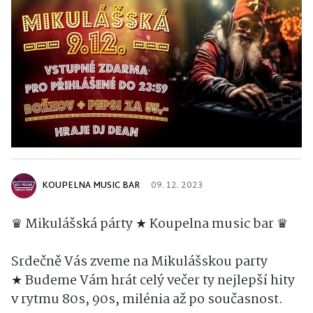
KOUPELNA MUSIC BAR
09. 12. 2023
♛ Mikulášská párty ★ Koupelna music bar ♛
Srdečně Vás zveme na Mikulášskou party
★ Budeme Vám hrát celý večer ty nejlepší hity
v rytmu 80s, 90s, milénia až po současnost.