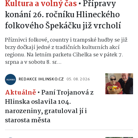
Kultura a volný čas
•
Přípravy
konání 26. ročníku Hlineckého
folkového Špekáčku již vrcholí
Příznivci folkové, country i trampské hudby se již
brzy dočkají jedné z tradičních kulturních akcí
regionu. Na letním parketu Cihelka se v pátek 7.
srpna a v sobotu 8. sr...
REDAKCE IHLINSKO.CZ
05. 08. 2026
Aktuálně
•
Paní Trojanová z
Hlinska oslavila 104.
narozeniny, gratuloval jí i
starosta města