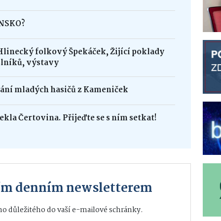
INSKO?
Hlinecký folkový Špekáček, Žijící poklady
lníků, výstavy
dání mladých hasičů z Kameniček
ekla Čertovina. Přijeďte se s ním setkat!
ším denním newsletterem
o důležitého do vaší e-mailové schránky.