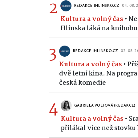
2
REDAKCE IHLINSKO.CZ
04. 08.
Kultura a volný čas
•
Ne
Hlinska láká na knihobud
3
REDAKCE IHLINSKO.CZ
02. 08. 
Kultura a volný čas
•
Pří
dvě letní kina. Na prog
česká komedie
4
GABRIELA VOLFOVÁ (REDAKCE)
Kultura a volný čas
•
Sr
přilákal více než stovk