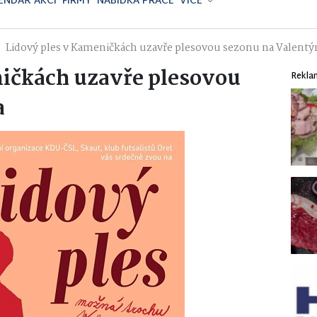
ENDÁŘ AKCÍ
FIRMY
NABÍDKA PRÁCE
VÍCE
Lidový ples v Kameničkách uzavře plesovou sezonu na Valentý
ničkách uzavře plesovou
Rekla
a