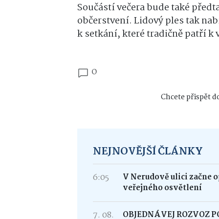
Součástí večera bude také předta
občerstvení. Lidový ples tak nabí
k setkání, které tradičně patří 
0
Chcete přispět do
NEJNOVĚJŠÍ ČLÁNKY
6:05
V Nerudově ulici začne 
veřejného osvětlení
7. 08.
OBJEDNÁVEJ ROZVOZ 