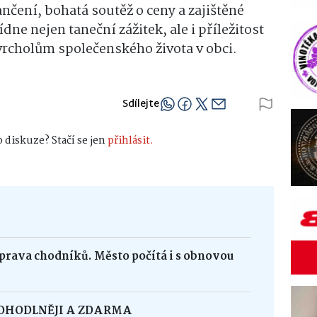
nčení, bohatá soutěž o ceny a zajištěné
dne nejen taneční zážitek, ale i příležitost
k vrcholům společenského života v obci.
Sdílejte
 diskuze? Stačí se jen
přihlásit.
oprava chodníků. Město počítá i s obnovou
POHODLNĚJI A ZDARMA