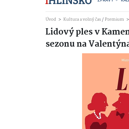
ZPRÁVY
KAL
/
Úvod
Kultura a volný čas
Premium
Lidový ples v Kame
sezonu na Valentýn