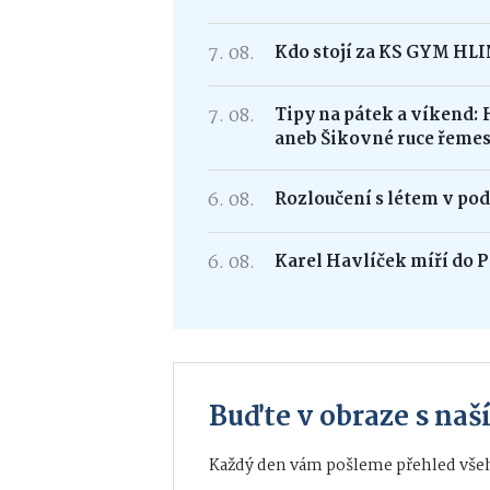
7. 08.
Kdo stojí za KS GYM HL
7. 08.
Tipy na pátek a víkend: 
aneb Šikovné ruce řemes
6. 08.
Rozloučení s létem v po
6. 08.
Karel Havlíček míří do P
Buďte v obraze s na
Každý den vám pošleme přehled všeh