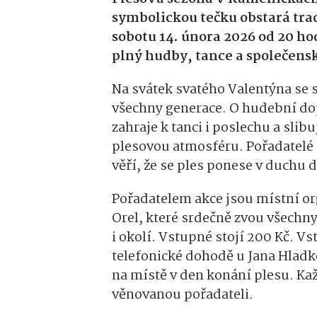
symbolickou tečku obstará trad
sobotu 14. února 2026 od 20 ho
plný hudby, tance a společens
Na svátek svatého Valentýna se 
všechny generace. O hudební do
zahraje k tanci i poslechu a sli
plesovou atmosféru. Pořadatelé 
věří, že se ples ponese v duchu 
Pořadatelem akce jsou místní or
Orel, které srdečně zvou všechn
i okolí. Vstupné stojí 200 Kč. V
telefonické dohodě u Jana Hladk
na místě v den konání plesu. Kaž
věnovanou pořadateli.