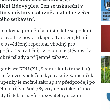
iční Lidový ples. Ten se uskuteční v
din v místní sokolovně a nabídne večer
kého setkávání.
sokolovna promění v místo, kde se potkají
provod se postará kapela Tandem, která
buje osvědčený repertoár vhodný pro
počítají s tradičně vysokou návštěvností a
dobré nálady a příjemné zábavy.
ganizace KDU ČSL, Skaut a klub futsalistů
y příznivce společenských akcí z Kameniček
stupenky je možné zakoupit v předprodeji po
ého na čísle 606 785 207 nebo také přímo
dý lístek je navíc slosovatelný o cenu