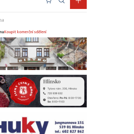
na
ma
Koupit komerční sdělení