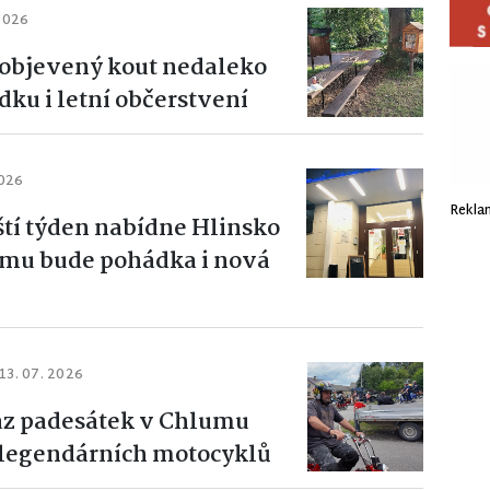
 2026
objevený kout nedaleko
ku i letní občerstvení
2026
Rekla
ští týden nabídne Hlinsko
ramu bude pohádka i nová
13. 07. 2026
az padesátek v Chlumu
u legendárních motocyklů