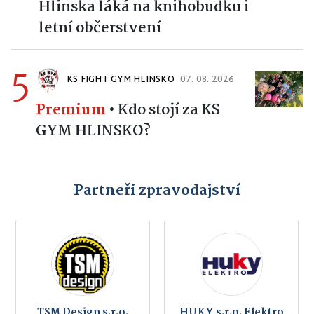
Hlinska láká na knihobudku i
letní občerstvení
5
KS FIGHT GYM HLINSKO
07. 08. 2026
Premium
•
Kdo stojí za KS
GYM HLINSKO?
Partneři zpravodajství
TSM Design s.r.o.
HUKY s.r.o. Elektro