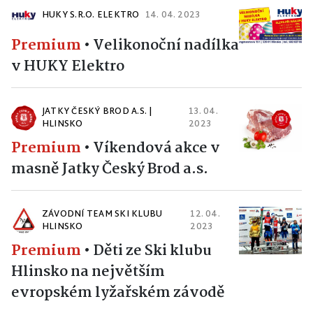
HUKY S.R.O. ELEKTRO
14. 04. 2023
Premium
•
Velikonoční nadílka
v HUKY Elektro
JATKY ČESKÝ BROD A.S. |
13. 04.
HLINSKO
2023
Premium
•
Víkendová akce v
masně Jatky Český Brod a.s.
ZÁVODNÍ TEAM SKI KLUBU
12. 04.
HLINSKO
2023
Premium
•
Děti ze Ski klubu
Hlinsko na největším
evropském lyžařském závodě