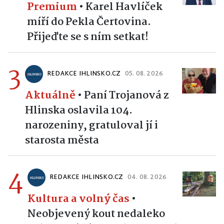
Premium
•
Karel Havlíček
míří do Pekla Čertovina.
Přijeďte se s ním setkat!
3
REDAKCE IHLINSKO.CZ
05. 08. 2026
Aktuálně
•
Paní Trojanová z
Hlinska oslavila 104.
narozeniny, gratuloval jí i
starosta města
4
REDAKCE IHLINSKO.CZ
04. 08. 2026
Kultura a volný čas
•
Neobjevený kout nedaleko