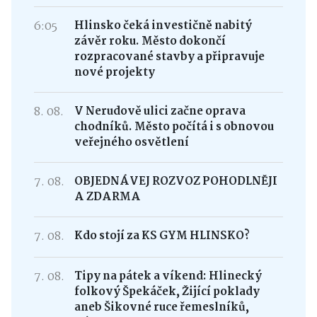
6:05
Hlinsko čeká investičně nabitý
závěr roku. Město dokončí
rozpracované stavby a připravuje
nové projekty
8. 08.
V Nerudově ulici začne oprava
chodníků. Město počítá i s obnovou
veřejného osvětlení
7. 08.
OBJEDNÁVEJ ROZVOZ POHODLNĚJI
A ZDARMA
7. 08.
Kdo stojí za KS GYM HLINSKO?
7. 08.
Tipy na pátek a víkend: Hlinecký
folkový Špekáček, Žijící poklady
aneb Šikovné ruce řemeslníků,