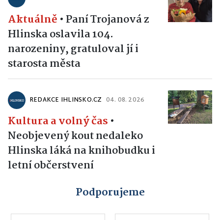
Aktuálně
•
Paní Trojanová z
Hlinska oslavila 104.
narozeniny, gratuloval jí i
starosta města
REDAKCE IHLINSKO.CZ
04. 08. 2026
Kultura a volný čas
•
Neobjevený kout nedaleko
Hlinska láká na knihobudku i
letní občerstvení
Podporujeme