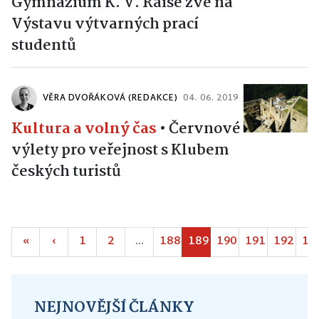
Gymnázium K. V. Raise zve na
Výstavu výtvarných prací
studentů
VĚRA DVOŘÁKOVÁ (REDAKCE)
04. 06. 2019
Kultura a volný čas
•
Červnové
výlety pro veřejnost s Klubem
českých turistů
«
‹
1
2
...
188
189
190
191
192
19
NEJNOVĚJŠÍ ČLÁNKY