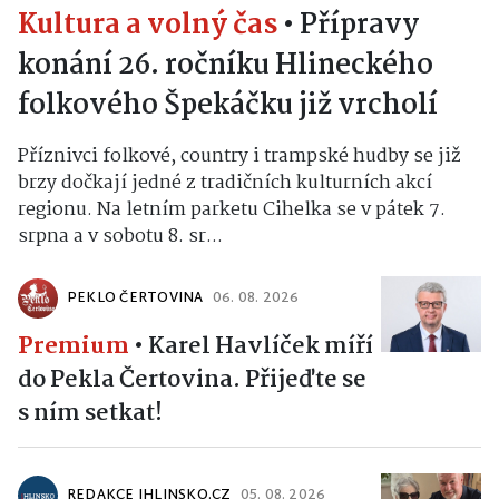
Kultura a volný čas
•
Přípravy
konání 26. ročníku Hlineckého
folkového Špekáčku již vrcholí
Příznivci folkové, country i trampské hudby se již
brzy dočkají jedné z tradičních kulturních akcí
regionu. Na letním parketu Cihelka se v pátek 7.
srpna a v sobotu 8. sr...
PEKLO ČERTOVINA
06. 08. 2026
Premium
•
Karel Havlíček míří
do Pekla Čertovina. Přijeďte se
s ním setkat!
REDAKCE IHLINSKO.CZ
05. 08. 2026