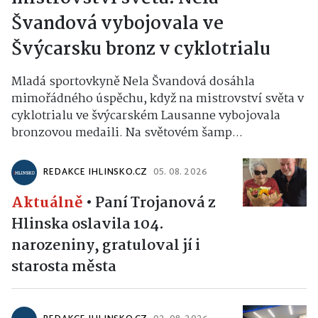
Švandová vybojovala ve
Švýcarsku bronz v cyklotrialu
Mladá sportovkyně Nela Švandová dosáhla
mimořádného úspěchu, když na mistrovství světa v
cyklotrialu ve švýcarském Lausanne vybojovala
bronzovou medaili. Na světovém šamp...
REDAKCE IHLINSKO.CZ
05. 08. 2026
Aktuálně
•
Paní Trojanová z
Hlinska oslavila 104.
narozeniny, gratuloval jí i
starosta města