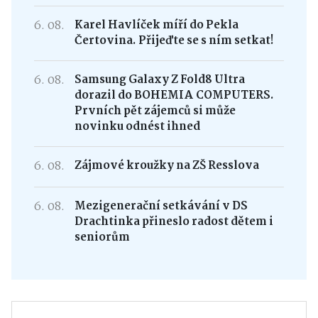
6. 08.
Karel Havlíček míří do Pekla
Čertovina. Přijeďte se s ním setkat!
6. 08.
Samsung Galaxy Z Fold8 Ultra
dorazil do BOHEMIA COMPUTERS.
Prvních pět zájemců si může
novinku odnést ihned
6. 08.
Zájmové kroužky na ZŠ Resslova
6. 08.
Mezigenerační setkávání v DS
Drachtinka přineslo radost dětem i
seniorům