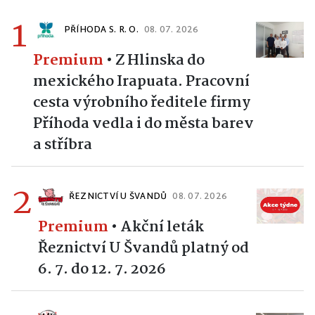
1
PŘÍHODA S. R. O.
08. 07. 2026
Premium
•
Z Hlinska do
mexického Irapuata. Pracovní
cesta výrobního ředitele firmy
Příhoda vedla i do města barev
a stříbra
2
ŘEZNICTVÍ U ŠVANDŮ
08. 07. 2026
Premium
•
Akční leták
Řeznictví U Švandů platný od
6. 7. do 12. 7. 2026