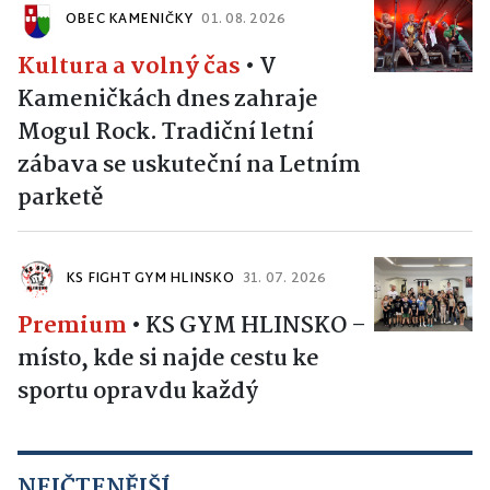
OBEC KAMENIČKY
01. 08. 2026
Kultura a volný čas
•
V
Kameničkách dnes zahraje
Mogul Rock. Tradiční letní
zábava se uskuteční na Letním
parketě
KS FIGHT GYM HLINSKO
31. 07. 2026
Premium
•
KS GYM HLINSKO –
místo, kde si najde cestu ke
sportu opravdu každý
NEJČTENĚJŠÍ