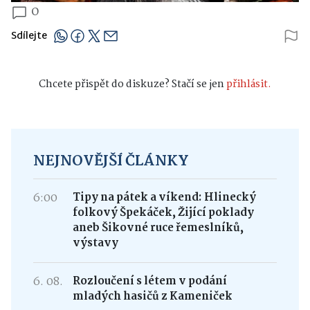
0
Sdílejte
Chcete přispět do diskuze? Stačí se jen
přihlásit.
NEJNOVĚJŠÍ ČLÁNKY
6:00
Tipy na pátek a víkend: Hlinecký
folkový Špekáček, Žijící poklady
aneb Šikovné ruce řemeslníků,
výstavy
6. 08.
Rozloučení s létem v podání
mladých hasičů z Kameniček