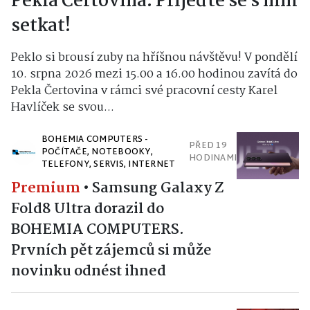
Pekla Čertovina. Přijeďte se s ním
setkat!
Peklo si brousí zuby na hříšnou návštěvu! V pondělí
10. srpna 2026 mezi 15.00 a 16.00 hodinou zavítá do
Pekla Čertovina v rámci své pracovní cesty Karel
Havlíček se svou...
BOHEMIA COMPUTERS -
PŘED 19
POČÍTAČE, NOTEBOOKY,
HODINAMI
TELEFONY, SERVIS, INTERNET
Premium
•
Samsung Galaxy Z
Fold8 Ultra dorazil do
BOHEMIA COMPUTERS.
Prvních pět zájemců si může
novinku odnést ihned