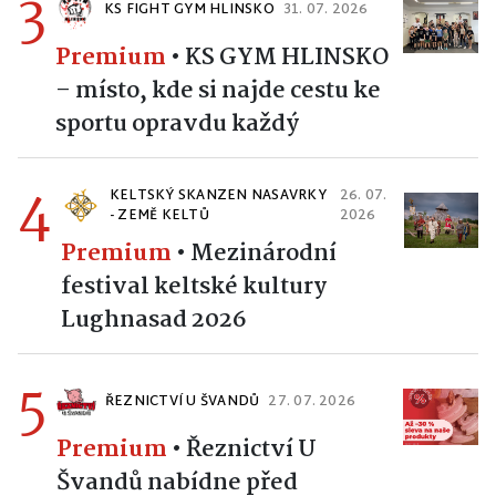
3
KS FIGHT GYM HLINSKO
31. 07. 2026
Premium
•
KS GYM HLINSKO
– místo, kde si najde cestu ke
sportu opravdu každý
4
KELTSKÝ SKANZEN NASAVRKY
26. 07.
- ZEMĚ KELTŮ
2026
Premium
•
Mezinárodní
festival keltské kultury
Lughnasad 2026
5
ŘEZNICTVÍ U ŠVANDŮ
27. 07. 2026
Premium
•
Řeznictví U
Švandů nabídne před