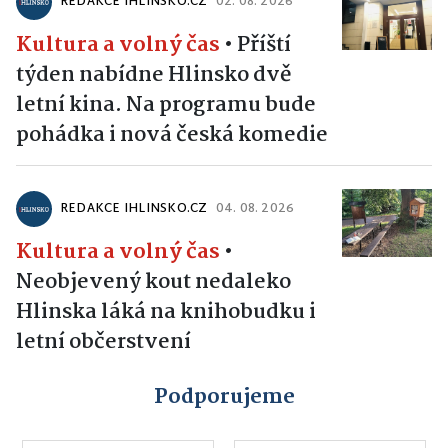
REDAKCE IHLINSKO.CZ
02. 08. 2026
Kultura a volný čas
•
Příští
týden nabídne Hlinsko dvě
letní kina. Na programu bude
pohádka i nová česká komedie
REDAKCE IHLINSKO.CZ
04. 08. 2026
Kultura a volný čas
•
Neobjevený kout nedaleko
Hlinska láká na knihobudku i
letní občerstvení
Podporujeme