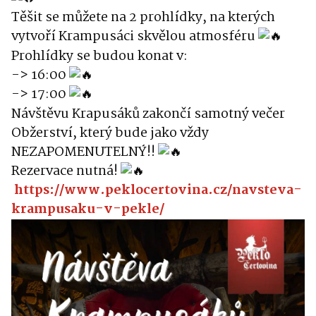
Těšit se můžete na 2 prohlídky, na kterých
vytvoří Krampusáci skvělou atmosféru
Prohlídky se budou konat v:
-> 16:00
-> 17:00
Návštěvu Krapusáků zakončí samotný večer
Obžerství, který bude jako vždy
NEZAPOMENUTELNÝ!!
Rezervace nutná!
https://www.peklocertovina.cz/navsteva-
krampusaku-v-pekle/