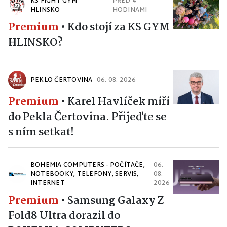
KS FIGHT GYM
PŘED 4
HLINSKO
HODINAMI
Premium
•
Kdo stojí za KS GYM
HLINSKO?
PEKLO ČERTOVINA
06. 08. 2026
Premium
•
Karel Havlíček míří
do Pekla Čertovina. Přijeďte se
s ním setkat!
BOHEMIA COMPUTERS - POČÍTAČE,
06.
NOTEBOOKY, TELEFONY, SERVIS,
08.
INTERNET
2026
Premium
•
Samsung Galaxy Z
Fold8 Ultra dorazil do