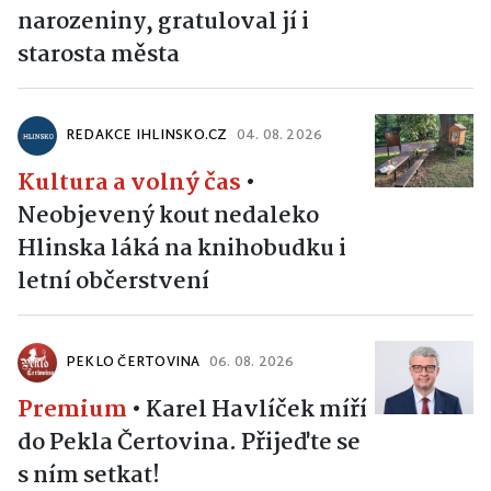
narozeniny, gratuloval jí i
starosta města
REDAKCE IHLINSKO.CZ
04. 08. 2026
Kultura a volný čas
•
Neobjevený kout nedaleko
Hlinska láká na knihobudku i
letní občerstvení
PEKLO ČERTOVINA
06. 08. 2026
Premium
•
Karel Havlíček míří
do Pekla Čertovina. Přijeďte se
s ním setkat!