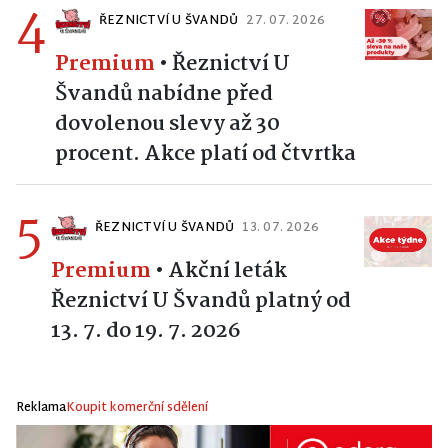
4
ŘEZNICTVÍ U ŠVANDŮ
27. 07. 2026
Premium
•
Řeznictví U
Švandů nabídne před
dovolenou slevy až 30
procent. Akce platí od čtvrtka
5
ŘEZNICTVÍ U ŠVANDŮ
13. 07. 2026
Premium
•
Akční leták
Řeznictví U Švandů platný od
13. 7. do 19. 7. 2026
Reklama
Koupit komerční sdělení