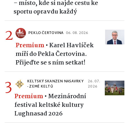
– místo, kde si najde cestu ke
sportu opravdu každý
2
PEKLO ČERTOVINA
06. 08. 2026
Premium
•
Karel Havlíček
míří do Pekla Čertovina.
Přijeďte se s ním setkat!
3
KELTSKÝ SKANZEN NASAVRKY
26. 07.
- ZEMĚ KELTŮ
2026
Premium
•
Mezinárodní
festival keltské kultury
Lughnasad 2026