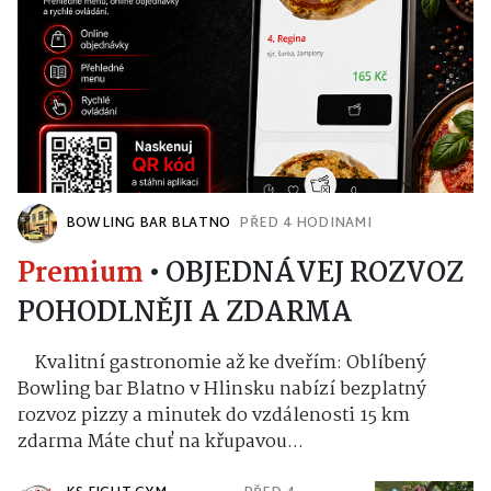
BOWLING BAR BLATNO
PŘED 4 HODINAMI
Premium
•
OBJEDNÁVEJ ROZVOZ
POHODLNĚJI A ZDARMA
Kvalitní gastronomie až ke dveřím: Oblíbený
Bowling bar Blatno v Hlinsku nabízí bezplatný
rozvoz pizzy a minutek do vzdálenosti 15 km
zdarma Máte chuť na křupavou...