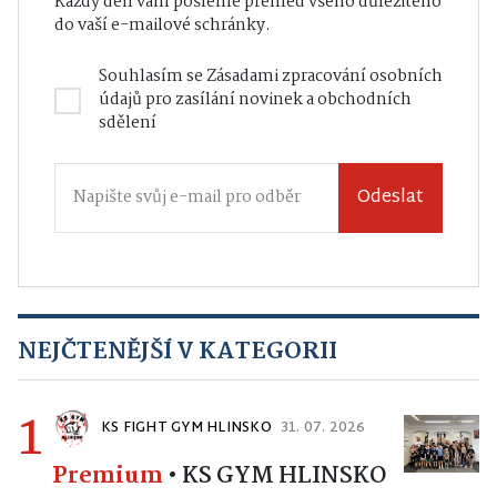
Každý den vám pošleme přehled všeho důležitého
do vaší e-mailové schránky.
Souhlasím se
Zásadami zpracování osobních
údajů
pro zasílání novinek a obchodních
sdělení
Odeslat
NEJČTENĚJŠÍ V KATEGORII
1
KS FIGHT GYM HLINSKO
31. 07. 2026
Premium
•
KS GYM HLINSKO