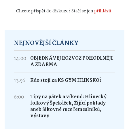
Chcete přispět do diskuze? Stačí se jen
přihlásit.
NEJNOVĚJŠÍ ČLÁNKY
14:00
OBJEDNÁVEJ ROZVOZ POHODLNĚJI
A ZDARMA
13:56
Kdo stojí za KS GYM HLINSKO?
6:00
Tipy na pátek a víkend: Hlinecký
folkový Špekáček, Žijící poklady
aneb Šikovné ruce řemeslníků,
výstavy