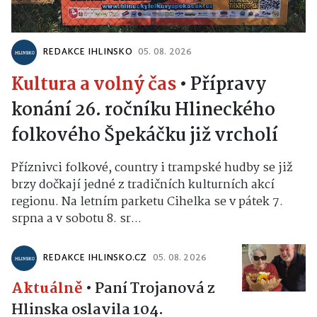
REDAKCE IHLINSKO
05. 08. 2026
Kultura a volný čas
•
Přípravy
konání 26. ročníku Hlineckého
folkového Špekáčku již vrcholí
Příznivci folkové, country i trampské hudby se již
brzy dočkají jedné z tradičních kulturních akcí
regionu. Na letním parketu Cihelka se v pátek 7.
srpna a v sobotu 8. sr...
REDAKCE IHLINSKO.CZ
05. 08. 2026
Aktuálně
•
Paní Trojanová z
Hlinska oslavila 104.