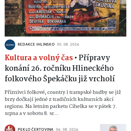
REDAKCE IHLINSKO
05. 08. 2026
Kultura a volný čas
•
Přípravy
konání 26. ročníku Hlineckého
folkového Špekáčku již vrcholí
Příznivci folkové, country i trampské hudby se již
brzy dočkají jedné z tradičních kulturních akcí
regionu. Na letním parketu Cihelka se v pátek 7.
srpna a v sobotu 8. sr...
PEKLO ČERTOVINA
06. 08. 2026