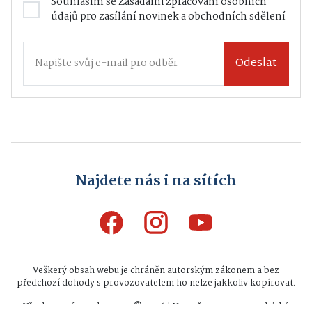
Souhlasím se
Zásadami zpracování osobních
údajů
pro zasílání novinek a obchodních sdělení
Odeslat
Najdete nás i na sítích
Veškerý obsah webu je chráněn autorským zákonem a bez
předchozí dohody s provozovatelem ho nelze jakkoliv kopírovat.
Všechna práva vyhrazena © 2026 | Vytvořeno na zpravodajské