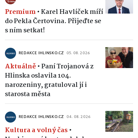
Premium
•
Karel Havlíček míří
do Pekla Čertovina. Přijeďte se
s ním setkat!
REDAKCE IHLINSKO.CZ
05. 08. 2026
Aktuálně
•
Paní Trojanová z
Hlinska oslavila 104.
narozeniny, gratuloval jí i
starosta města
REDAKCE IHLINSKO.CZ
04. 08. 2026
Kultura a volný čas
•