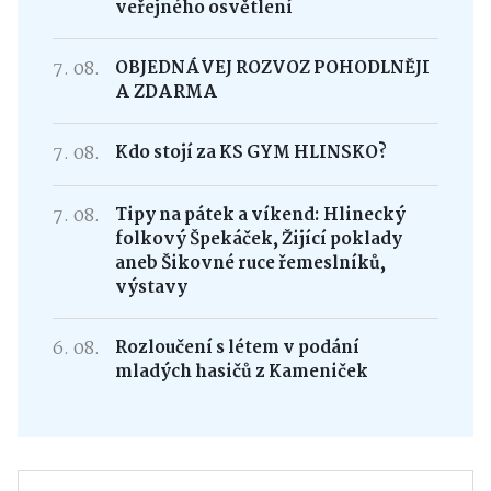
veřejného osvětlení
7. 08.
OBJEDNÁVEJ ROZVOZ POHODLNĚJI
A ZDARMA
7. 08.
Kdo stojí za KS GYM HLINSKO?
7. 08.
Tipy na pátek a víkend: Hlinecký
folkový Špekáček, Žijící poklady
aneb Šikovné ruce řemeslníků,
výstavy
6. 08.
Rozloučení s létem v podání
mladých hasičů z Kameniček