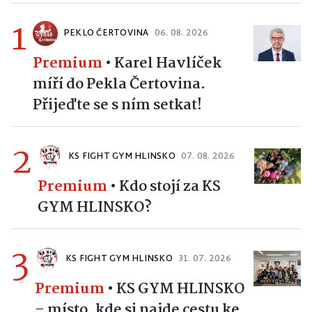
1
PEKLO ČERTOVINA
06. 08. 2026
Premium
•
Karel Havlíček
míří do Pekla Čertovina.
Přijeďte se s ním setkat!
2
KS FIGHT GYM HLINSKO
07. 08. 2026
Premium
•
Kdo stojí za KS
GYM HLINSKO?
3
KS FIGHT GYM HLINSKO
31. 07. 2026
Premium
•
KS GYM HLINSKO
– místo, kde si najde cestu ke