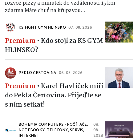
rozvoz pizzy a minutek do vzdálenosti 15 km
zdarma Máte chuť na křupavou...
KS FIGHT GYM HLINSKO
07. 08. 2026
Premium
•
Kdo stojí za KS GYM
HLINSKO?
PEKLO ČERTOVINA
06. 08. 2026
Premium
•
Karel Havlíček míří
do Pekla Čertovina. Přijeďte se
s ním setkat!
BOHEMIA COMPUTERS - POČÍTAČE,
06.
NOTEBOOKY, TELEFONY, SERVIS,
08.
INTERNET
2026