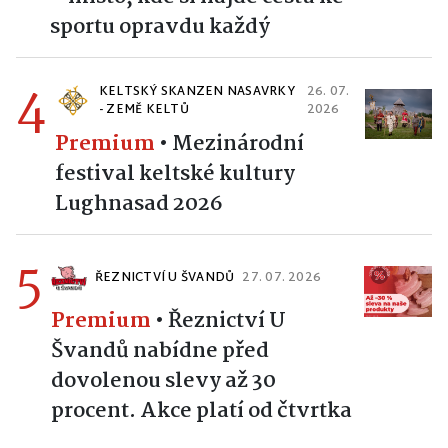
sportu opravdu každý
4
KELTSKÝ SKANZEN NASAVRKY
26. 07.
- ZEMĚ KELTŮ
2026
Premium
•
Mezinárodní
festival keltské kultury
Lughnasad 2026
5
ŘEZNICTVÍ U ŠVANDŮ
27. 07. 2026
Premium
•
Řeznictví U
Švandů nabídne před
dovolenou slevy až 30
procent. Akce platí od čtvrtka