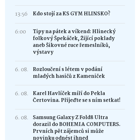
13:56
Kdo stojí za KS GYM HLINSKO?
6:00
Tipy na pátek a víkend: Hlinecký
folkový Špekáček, Žijící poklady
aneb Šikovné ruce řemeslníků,
výstavy
6. 08.
Rozloučení s létem v podání
mladých hasičů z Kameniček
6. 08.
Karel Havlíček míří do Pekla
Čertovina. Přijeďte se s ním setkat!
6. 08.
Samsung Galaxy Z Fold8 Ultra
dorazil do BOHEMIA COMPUTERS.
Prvních pět zájemců si může
novinku odnést ihned