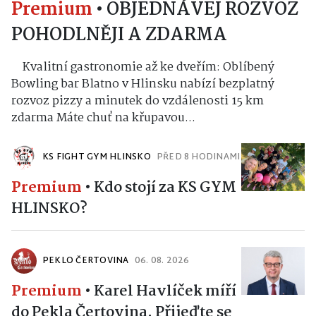
Premium
•
OBJEDNÁVEJ ROZVOZ
POHODLNĚJI A ZDARMA
Kvalitní gastronomie až ke dveřím: Oblíbený
Bowling bar Blatno v Hlinsku nabízí bezplatný
rozvoz pizzy a minutek do vzdálenosti 15 km
zdarma Máte chuť na křupavou...
KS FIGHT GYM HLINSKO
PŘED 8 HODINAMI
Premium
•
Kdo stojí za KS GYM
HLINSKO?
PEKLO ČERTOVINA
06. 08. 2026
Premium
•
Karel Havlíček míří
do Pekla Čertovina. Přijeďte se