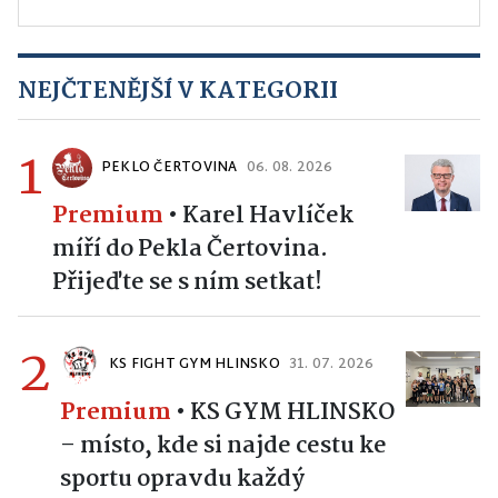
NEJČTENĚJŠÍ V KATEGORII
1
PEKLO ČERTOVINA
06. 08. 2026
Premium
•
Karel Havlíček
míří do Pekla Čertovina.
Přijeďte se s ním setkat!
2
KS FIGHT GYM HLINSKO
31. 07. 2026
Premium
•
KS GYM HLINSKO
– místo, kde si najde cestu ke
sportu opravdu každý