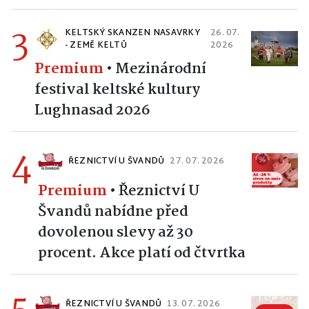
3
KELTSKÝ SKANZEN NASAVRKY
26. 07.
- ZEMĚ KELTŮ
2026
Premium
•
Mezinárodní
festival keltské kultury
Lughnasad 2026
4
ŘEZNICTVÍ U ŠVANDŮ
27. 07. 2026
Premium
•
Řeznictví U
Švandů nabídne před
dovolenou slevy až 30
procent. Akce platí od čtvrtka
ŘEZNICTVÍ U ŠVANDŮ
13. 07. 2026