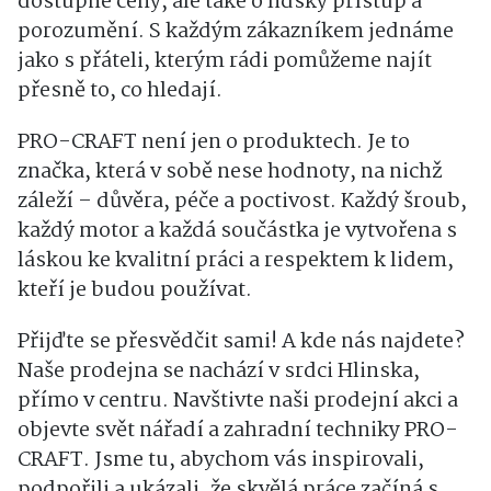
dostupné ceny, ale také o lidský přístup a
porozumění. S každým zákazníkem jednáme
jako s přáteli, kterým rádi pomůžeme najít
přesně to, co hledají.
PRO-CRAFT není jen o produktech. Je to
značka, která v sobě nese hodnoty, na nichž
záleží – důvěra, péče a poctivost. Každý šroub,
každý motor a každá součástka je vytvořena s
láskou ke kvalitní práci a respektem k lidem,
kteří je budou používat.
Přijďte se přesvědčit sami! A kde nás najdete?
Naše prodejna se nachází v srdci Hlinska,
přímo v centru. Navštivte naši prodejní akci a
objevte svět nářadí a zahradní techniky PRO-
CRAFT. Jsme tu, abychom vás inspirovali,
podpořili a ukázali, že skvělá práce začíná s