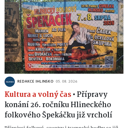
REDAKCE IHLINSKO
05. 08. 2026
Kultura a volný čas
•
Přípravy
konání 26. ročníku Hlineckého
folkového Špekáčku již vrcholí