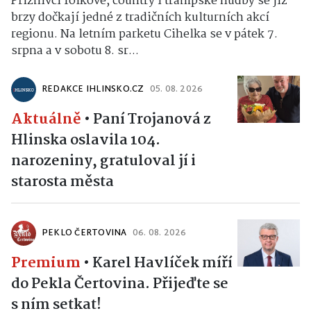
Příznivci folkové, country i trampské hudby se již
brzy dočkají jedné z tradičních kulturních akcí
regionu. Na letním parketu Cihelka se v pátek 7.
srpna a v sobotu 8. sr...
REDAKCE IHLINSKO.CZ
05. 08. 2026
Aktuálně
•
Paní Trojanová z
Hlinska oslavila 104.
narozeniny, gratuloval jí i
starosta města
PEKLO ČERTOVINA
06. 08. 2026
Premium
•
Karel Havlíček míří
do Pekla Čertovina. Přijeďte se
s ním setkat!