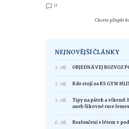
0
Chcete přispět do
NEJNOVĚJŠÍ ČLÁNKY
7. 08.
OBJEDNÁVEJ ROZVOZ 
7. 08.
Kdo stojí za KS GYM HL
7. 08.
Tipy na pátek a víkend: 
aneb Šikovné ruce řemes
6. 08.
Rozloučení s létem v po