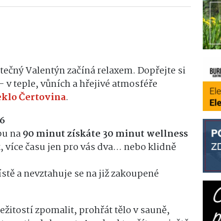
ečný Valentýn začíná relaxem. Dopřejte si
– v teple, vůních a hřejivé atmosféře
eklo Čertovina
.
26
pu na
90 minut získáte 30 minut wellness
 více času jen pro vás dva… nebo klidně
ístě a nevztahuje se na již zakoupené
ežitostí zpomalit, prohřát tělo v sauně,