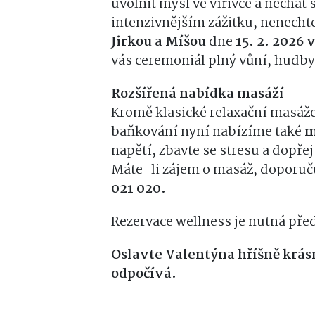
uvolnit mysl ve vířivce a nechat 
intenzivnějším zážitku, nenechte
Jirkou a Míšou
dne
15. 2. 2026 
vás ceremoniál plný vůní, hudb
Rozšířená nabídka masáží
Kromě klasické relaxační masáž
baňkování nyní nabízíme také
m
napětí, zbavte se stresu a dopřej
Máte-li zájem o masáž, doporuč
021 020.
Rezervace wellness je nutná pře
Oslavte Valentýna hříšně krásn
odpočívá.