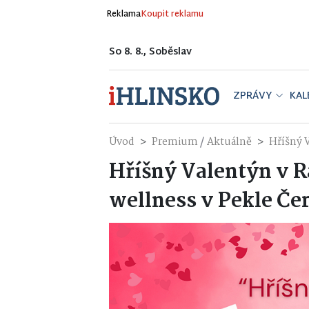
Reklama
Koupit reklamu
So 8. 8., Soběslav
ZPRÁVY
KAL
/
Úvod
Premium
Aktuálně
Hříšný V
Hříšný Valentýn v Rá
wellness v Pekle Če