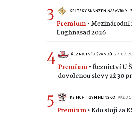
3
KELTSKÝ SKANZEN NASAVRKY - 
Premium
•
Mezinárodní f
Lughnasad 2026
4
ŘEZNICTVÍ U ŠVANDŮ
27. 07. 2
Premium
•
Řeznictví U 
dovolenou slevy až 30 pr
5
KS FIGHT GYM HLINSKO
PŘED 1
Premium
•
Kdo stojí za