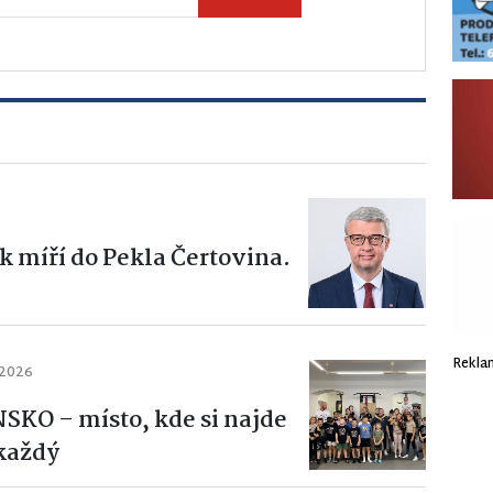
k míří do Pekla Čertovina.
Rekla
 2026
KO – místo, kde si najde
 každý