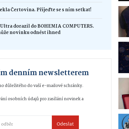
ekla Čertovina. Přijeďte se s ním setkat!
8 Ultra dorazil do BOHEMIA COMPUTERS.
může novinku odnést ihned
ším denním newsletterem
o důležitého do vaší e-mailové schránky.
ání osobních údajů
pro zasílání novinek a
Odeslat