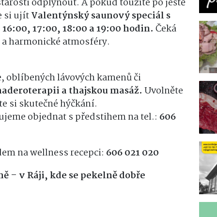
starosti odplynout. A pokud toužíte po ještě
 si ujít
Valentýnský saunový speciál s
v 16:00, 17:00, 18:00 a 19:00 hodin.
Čeká
y a harmonické atmosféry.
e, oblíbených lávových kamenů či
aderoterapii a thajskou masáž.
Uvolněte
te si skutečné hýčkání.
ujeme objednat s předstihem na tel.:
606
dem na wellness recepci:
606 021 020
ě – v Ráji, kde se pekelně dobře