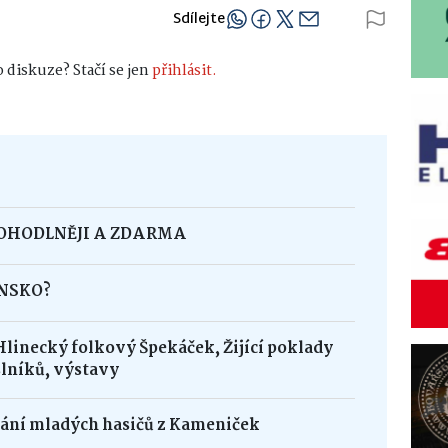
Sdílejte
 diskuze? Stačí se jen
přihlásit.
POHODLNĚJI A ZDARMA
INSKO?
Hlinecký folkový Špekáček, Žijící poklady
lníků, výstavy
dání mladých hasičů z Kameniček