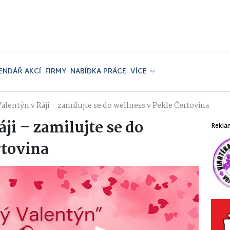
ENDÁŘ AKCÍ
FIRMY
NABÍDKA PRÁCE
VÍCE
alentýn v Ráji – zamilujte se do wellness v Pekle Čertovina
ji – zamilujte se do
Rekla
rtovina