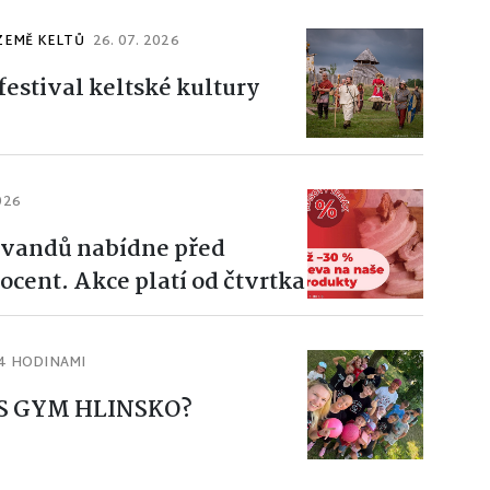
ZEMĚ KELTŮ
26. 07. 2026
estival keltské kultury
026
Švandů nabídne před
ocent. Akce platí od čtvrtka
4 HODINAMI
 KS GYM HLINSKO?