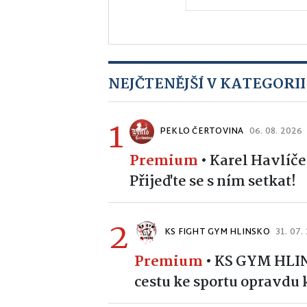
NEJČTENĚJŠÍ V KATEGORII
1
PEKLO ČERTOVINA
06. 08. 2026
Premium
•
Karel Havlíče
Přijeďte se s ním setkat!
2
KS FIGHT GYM HLINSKO
31. 07.
Premium
•
KS GYM HLINS
cestu ke sportu opravdu