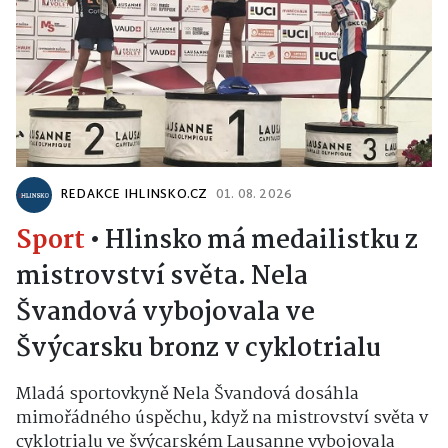
REDAKCE IHLINSKO.CZ
01. 08. 2026
Sport
•
Hlinsko má medailistku z
mistrovství světa. Nela
Švandová vybojovala ve
Švýcarsku bronz v cyklotrialu
Mladá sportovkyně Nela Švandová dosáhla
mimořádného úspěchu, když na mistrovství světa v
cyklotrialu ve švýcarském Lausanne vybojovala