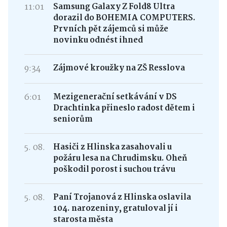
11:01
Samsung Galaxy Z Fold8 Ultra
dorazil do BOHEMIA COMPUTERS.
Prvních pět zájemců si může
novinku odnést ihned
9:34
Zájmové kroužky na ZŠ Resslova
6:01
Mezigenerační setkávání v DS
Drachtinka přineslo radost dětem i
seniorům
5. 08.
Hasiči z Hlinska zasahovali u
požáru lesa na Chrudimsku. Oheň
poškodil porost i suchou trávu
5. 08.
Paní Trojanová z Hlinska oslavila
104. narozeniny, gratuloval jí i
starosta města