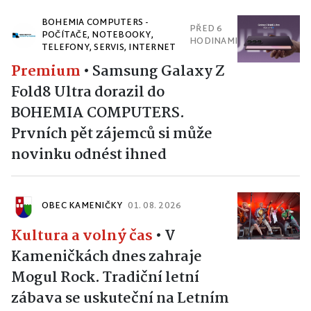
BOHEMIA COMPUTERS -
PŘED 6
POČÍTAČE, NOTEBOOKY,
HODINAMI
TELEFONY, SERVIS, INTERNET
Premium
•
Samsung Galaxy Z
Fold8 Ultra dorazil do
BOHEMIA COMPUTERS.
Prvních pět zájemců si může
novinku odnést ihned
OBEC KAMENIČKY
01. 08. 2026
Kultura a volný čas
•
V
Kameničkách dnes zahraje
Mogul Rock. Tradiční letní
zábava se uskuteční na Letním