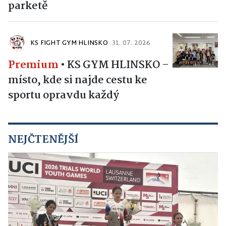
parketě
KS FIGHT GYM HLINSKO
31. 07. 2026
Premium
•
KS GYM HLINSKO –
místo, kde si najde cestu ke
sportu opravdu každý
NEJČTENĚJŠÍ