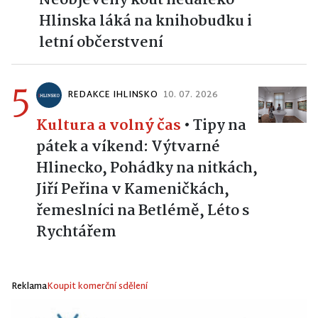
Hlinska láká na knihobudku i
letní občerstvení
5
REDAKCE IHLINSKO
10. 07. 2026
Kultura a volný čas
•
Tipy na
pátek a víkend: Výtvarné
Hlinecko, Pohádky na nitkách,
Jiří Peřina v Kameničkách,
řemeslníci na Betlémě, Léto s
Rychtářem
Reklama
Koupit komerční sdělení