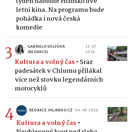
týden nabídne Hlinsko dvě
letní kina. Na programu bude
pohádka i nová česká
komedie
3
GABRIELA VOLFOVÁ
13. 07.
(REDAKCE)
2026
Kultura a volný čas
•
Sraz
padesátek v Chlumu přilákal
více než stovku legendárních
motocyklů
4
REDAKCE IHLINSKO.CZ
04. 08. 2026
Kultura a volný čas
•
Neobjevený kout nedaleko