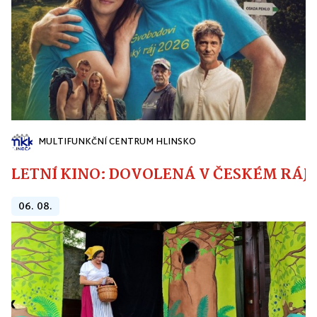
MULTIFUNKČNÍ CENTRUM HLINSKO
LETNÍ KINO: DOVOLENÁ V ČESKÉM RÁJI
06. 08.