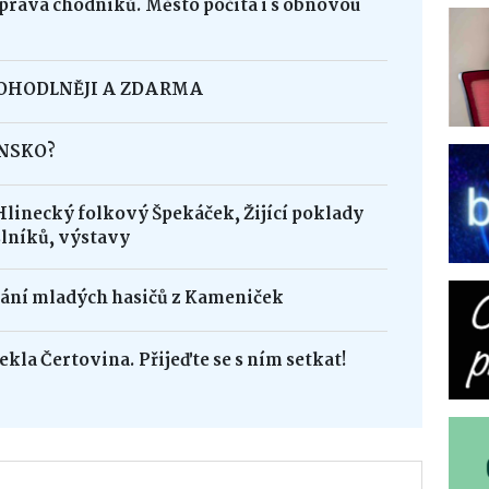
oprava chodníků. Město počítá i s obnovou
POHODLNĚJI A ZDARMA
INSKO?
Hlinecký folkový Špekáček, Žijící poklady
lníků, výstavy
dání mladých hasičů z Kameniček
ekla Čertovina. Přijeďte se s ním setkat!