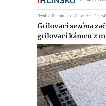
ZPRÁVY
KAL
Úvod
Premium
Grilovací sezóna za
Grilovací sezóna zač
grilovací kámen z m