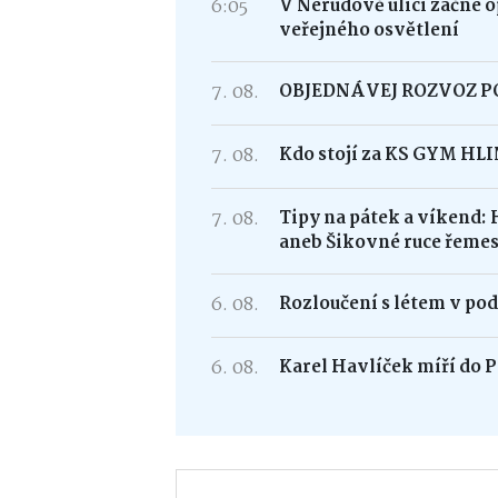
6:05
V Nerudově ulici začne 
veřejného osvětlení
7. 08.
OBJEDNÁVEJ ROZVOZ 
7. 08.
Kdo stojí za KS GYM HL
7. 08.
Tipy na pátek a víkend: 
aneb Šikovné ruce řemes
6. 08.
Rozloučení s létem v po
6. 08.
Karel Havlíček míří do P