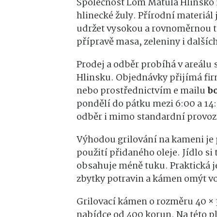
Společnost
Lom Matula Hlinsko
hlinecké žuly. Přírodní materiá
udržet vysokou a rovnoměrnou t
přípravě masa, zeleniny i další
Prodej a odběr probíhá v areálu
Hlinsku. Objednávky přijímá firm
nebo prostřednictvím e mailu
b
pondělí do pátku mezi 6:00 a 14
odběr i mimo standardní provoz
Výhodou grilování na kameni je
použití přidaného oleje. Jídlo s
obsahuje méně tuku. Praktická je
zbytky potravin a kámen omýt v
Grilovací kámen o rozměru 40 × 
nabídce od 400 korun. Na této pl