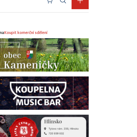
ma
Koupit komerční sdělení