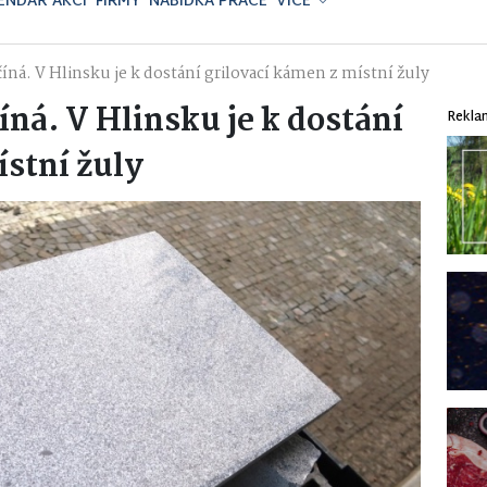
ENDÁŘ AKCÍ
FIRMY
NABÍDKA PRÁCE
VÍCE
číná. V Hlinsku je k dostání grilovací kámen z místní žuly
íná. V Hlinsku je k dostání
Rekla
ístní žuly