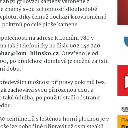
nabízí grilovací kameny vyrobené z
l je známý svou schopností dlouhodobě
eplotu, díky čemuž dochází k rovnoměrné
ch pokrmů po celé ploše kamene.
 společnosti na adrese K Lomům 780 v
a také telefonicky na čísle 602 148 240
ohac@lom-hlinsko.cz
. Otevřeno je od
:00, po předchozí domluvě je možné zajistit
ní dobu.
 především možnost přípravy pokrmů bez
i tak zachovává svou přirozenou chuť a
 také údržba, po použití stačí odstranit
odou.
30 centimetrů s leštěnou horní plochou je v
oše lze pohodlně připravit až osm steaků