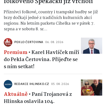
folkového Špekáčku již vrcholí
Příznivci folkové, country i trampské hudby se již
brzy dočkají jedné z tradičních kulturních akcí
regionu. Na letním parketu Cihelka se v pátek 7.
srpna a v sobotu 8. sr...
PEKLO ČERTOVINA
06. 08. 2026
Premium
•
Karel Havlíček míří
do Pekla Čertovina. Přijeďte se
s ním setkat!
REDAKCE IHLINSKO.CZ
05. 08. 2026
Aktuálně
•
Paní Trojanová z
Hlinska oslavila 104.