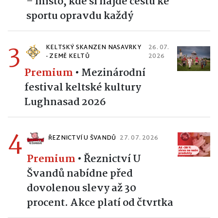
– místo, kde si najde cestu ke
sportu opravdu každý
3
KELTSKÝ SKANZEN NASAVRKY
26. 07.
- ZEMĚ KELTŮ
2026
Premium
•
Mezinárodní
festival keltské kultury
Lughnasad 2026
4
ŘEZNICTVÍ U ŠVANDŮ
27. 07. 2026
Premium
•
Řeznictví U
Švandů nabídne před
dovolenou slevy až 30
procent. Akce platí od čtvrtka