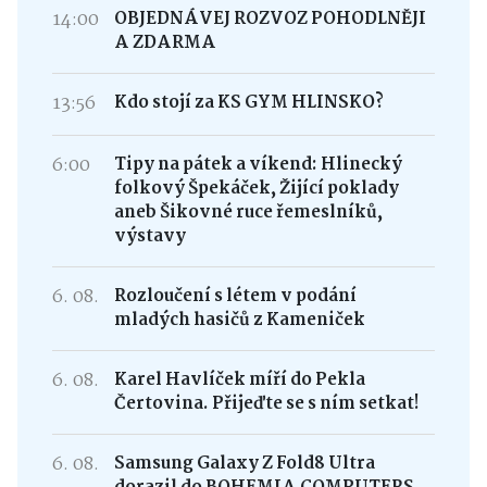
14:00
OBJEDNÁVEJ ROZVOZ POHODLNĚJI
A ZDARMA
13:56
Kdo stojí za KS GYM HLINSKO?
6:00
Tipy na pátek a víkend: Hlinecký
folkový Špekáček, Žijící poklady
aneb Šikovné ruce řemeslníků,
výstavy
6. 08.
Rozloučení s létem v podání
mladých hasičů z Kameniček
6. 08.
Karel Havlíček míří do Pekla
Čertovina. Přijeďte se s ním setkat!
6. 08.
Samsung Galaxy Z Fold8 Ultra