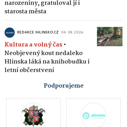
narozeniny, gratuloval jí i
starosta města
REDAKCE IHLINSKO.CZ
04. 08. 2026
Kultura a volný čas
•
Neobjevený kout nedaleko
Hlinska láká na knihobudku i
letní občerstvení
Podporujeme