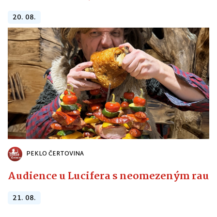
20. 08.
PEKLO ČERTOVINA
Audience u Lucifera s neomezeným raute
21. 08.