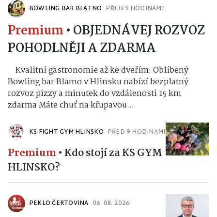
BOWLING BAR BLATNO
PŘED 9 HODINAMI
Premium
•
OBJEDNÁVEJ ROZVOZ
POHODLNĚJI A ZDARMA
Kvalitní gastronomie až ke dveřím: Oblíbený
Bowling bar Blatno v Hlinsku nabízí bezplatný
rozvoz pizzy a minutek do vzdálenosti 15 km
zdarma Máte chuť na křupavou...
KS FIGHT GYM HLINSKO
PŘED 9 HODINAMI
Premium
•
Kdo stojí za KS GYM
HLINSKO?
PEKLO ČERTOVINA
06. 08. 2026