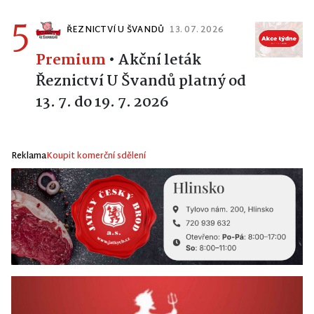
5
ŘEZNICTVÍ U ŠVANDŮ
13. 07. 2026
Premium
•
Akční leták
Řeznictví U Švandů platný od
13. 7. do 19. 7. 2026
Reklama
Koupit komerční sdělení