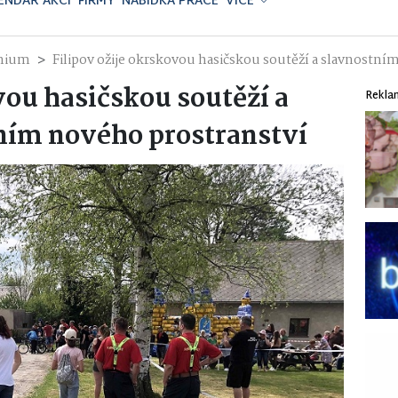
ENDÁŘ AKCÍ
FIRMY
NABÍDKA PRÁCE
VÍCE
mium
Filipov ožije okrskovou hasičskou soutěží a slavnostn
vou hasičskou soutěží a
Rekla
ním nového prostranství