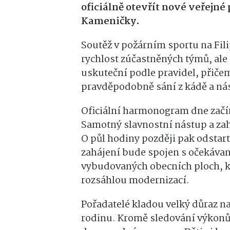
oficiálně otevřít nové veřejné
Kameničky.
Soutěž v požárním sportu na Fili
rychlost zúčastněných týmů, ale 
uskuteční podle pravidel, přičem
pravděpodobně sání z kádě a nás
Oficiální harmonogram dne začín
Samotný slavnostní nástup a zah
O půl hodiny později pak odstar
zahájení bude spojen s očekáva
vybudovaných obecních ploch, k
rozsáhlou modernizací.
Pořadatelé kladou velký důraz na
rodinu. Kromě sledování výkonů