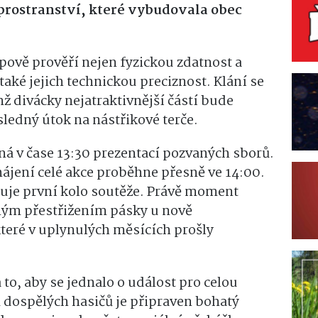
 prostranství, které vybudovala obec
pově prověří nejen fyzickou zdatnost a
také jejich technickou preciznost. Klání se
ž divácky nejatraktivnější částí bude
ledný útok na nástřikové terče.
á v čase 13:30 prezentací pozvaných sborů.
ájení celé akce proběhne přesně ve 14:00.
tuje první kolo soutěže. Právě moment
ným přestřižením pásky u nově
teré v uplynulých měsících prošly
 to, aby se jednalo o událost pro celou
 dospělých hasičů je připraven bohatý