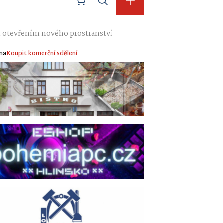
ím otevřením nového prostranství
ma
Koupit komerční sdělení