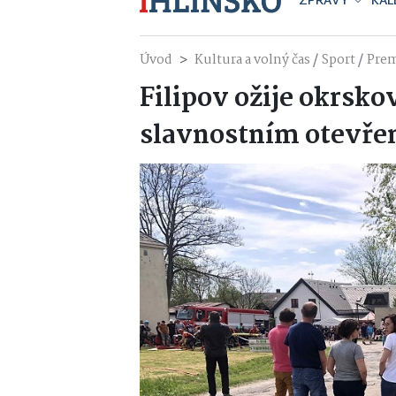
ZPRÁVY
KAL
/
/
Úvod
Kultura a volný čas
Sport
Pre
Filipov ožije okrsko
slavnostním otevře