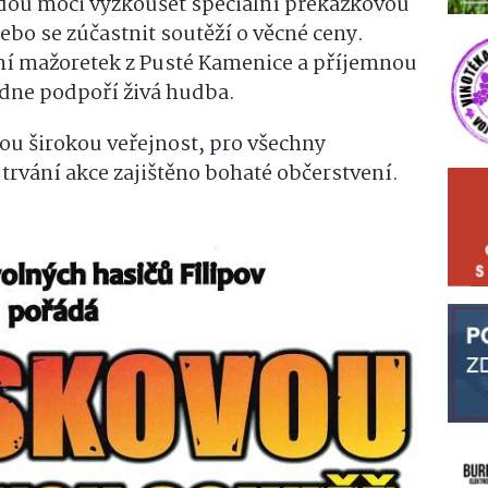
dou moci vyzkoušet speciální překážkovou
o se zúčastnit soutěží o věcné ceny.
ení mažoretek z Pusté Kamenice a příjemnou
dne podpoří živá hudba.
ou širokou veřejnost, pro všechny
trvání akce zajištěno bohaté občerstvení.