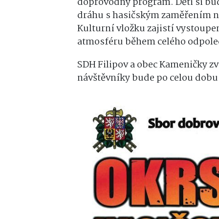
doprovodný program. Děti si bu
dráhu s hasičským zaměřením neb
Kulturní vložku zajistí vystoup
atmosféru během celého odpole
SDH Filipov a obec Kameničky zv
návštěvníky bude po celou dobu 