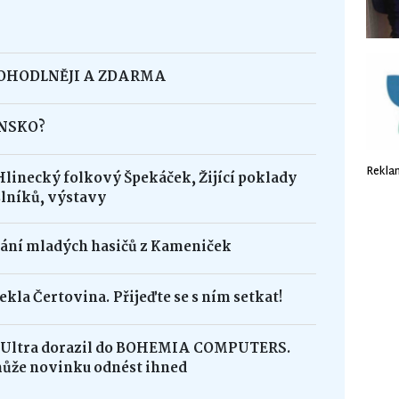
POHODLNĚJI A ZDARMA
INSKO?
Rekla
Hlinecký folkový Špekáček, Žijící poklady
lníků, výstavy
dání mladých hasičů z Kameniček
ekla Čertovina. Přijeďte se s ním setkat!
8 Ultra dorazil do BOHEMIA COMPUTERS.
může novinku odnést ihned