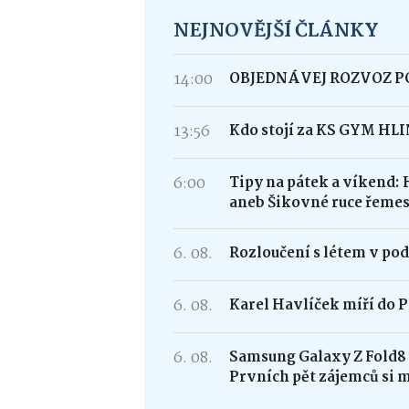
NEJNOVĚJŠÍ ČLÁNKY
14:00
OBJEDNÁVEJ ROZVOZ 
13:56
Kdo stojí za KS GYM HL
6:00
Tipy na pátek a víkend: 
aneb Šikovné ruce řemes
6. 08.
Rozloučení s létem v po
6. 08.
Karel Havlíček míří do P
6. 08.
Samsung Galaxy Z Fold
Prvních pět zájemců si 