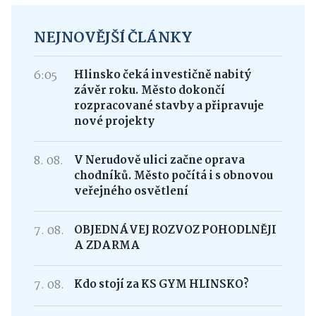
NEJNOVĚJŠÍ ČLÁNKY
6:05
Hlinsko čeká investičně nabitý
závěr roku. Město dokončí
rozpracované stavby a připravuje
nové projekty
8. 08.
V Nerudově ulici začne oprava
chodníků. Město počítá i s obnovou
veřejného osvětlení
7. 08.
OBJEDNÁVEJ ROZVOZ POHODLNĚJI
A ZDARMA
7. 08.
Kdo stojí za KS GYM HLINSKO?