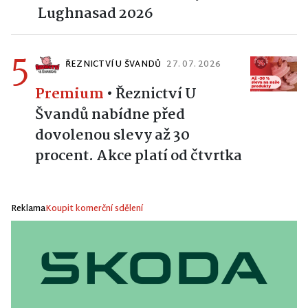
Lughnasad 2026
5
ŘEZNICTVÍ U ŠVANDŮ
27. 07. 2026
Premium
•
Řeznictví U
Švandů nabídne před
dovolenou slevy až 30
procent. Akce platí od čtvrtka
Reklama
Koupit komerční sdělení