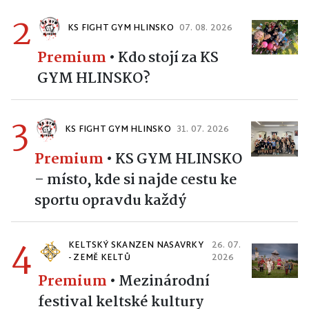
2
KS FIGHT GYM HLINSKO
07. 08. 2026
Premium
•
Kdo stojí za KS
GYM HLINSKO?
3
KS FIGHT GYM HLINSKO
31. 07. 2026
Premium
•
KS GYM HLINSKO
– místo, kde si najde cestu ke
sportu opravdu každý
4
KELTSKÝ SKANZEN NASAVRKY
26. 07.
- ZEMĚ KELTŮ
2026
Premium
•
Mezinárodní
festival keltské kultury