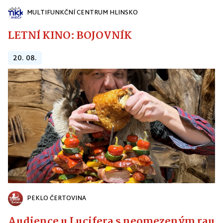
MULTIFUNKČNÍ CENTRUM HLINSKO
LETNÍ KINO: BOJOVNÍK
20. 08.
PEKLO ČERTOVINA
Audience u Lucifera s neomezeným raute