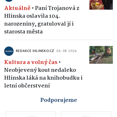
Aktuálně
•
Paní Trojanová z
Hlinska oslavila 104.
narozeniny, gratuloval jí i
starosta města
REDAKCE IHLINSKO.CZ
04. 08. 2026
Kultura a volný čas
•
Neobjevený kout nedaleko
Hlinska láká na knihobudku i
letní občerstvení
Podporujeme