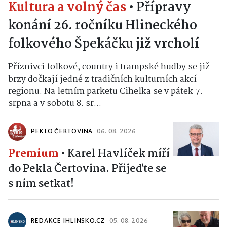
Kultura a volný čas
•
Přípravy
konání 26. ročníku Hlineckého
folkového Špekáčku již vrcholí
Příznivci folkové, country i trampské hudby se již
brzy dočkají jedné z tradičních kulturních akcí
regionu. Na letním parketu Cihelka se v pátek 7.
srpna a v sobotu 8. sr...
PEKLO ČERTOVINA
06. 08. 2026
Premium
•
Karel Havlíček míří
do Pekla Čertovina. Přijeďte se
s ním setkat!
REDAKCE IHLINSKO.CZ
05. 08. 2026