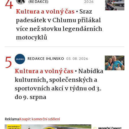
4
(REDAKCE)
2026
Kultura a volný čas
•
Sraz
padesátek v Chlumu přilákal
více než stovku legendárních
motocyklů
5
REDAKCE IHLINSKO
03. 08. 2026
Kultura a volný čas
•
Nabídka
kulturních, společenských a
sportovních akcí v týdnu od 3.
do 9. srpna
Reklama
Koupit komerční sdělení