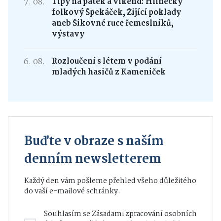
7. 08.
Tipy na pátek a víkend: Hlinecký
folkový Špekáček, Žijící poklady
aneb Šikovné ruce řemeslníků,
výstavy
6. 08.
Rozloučení s létem v podání
mladých hasičů z Kameniček
Buďte v obraze s naším
denním newsletterem
Každý den vám pošleme přehled všeho důležitého
do vaší e-mailové schránky.
Souhlasím se
Zásadami zpracování osobních