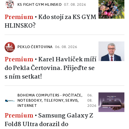
KS FIGHT GYM HLINSKO
07. 08. 2026
Premium
•
Kdo stojí za KS GYM
HLINSKO?
PEKLO ČERTOVINA
06. 08. 2026
Premium
•
Karel Havlíček míří
do Pekla Čertovina. Přijeďte se
s ním setkat!
BOHEMIA COMPUTERS - POČÍTAČE,
06.
NOTEBOOKY, TELEFONY, SERVIS,
08.
INTERNET
2026
Premium
•
Samsung Galaxy Z
Fold8 Ultra dorazil do