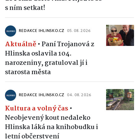
s ním setkat!
REDAKCE IHLINSKO.CZ
05. 08. 2026
Aktuálně
•
Paní Trojanová z
Hlinska oslavila 104.
narozeniny, gratuloval jí i
starosta města
REDAKCE IHLINSKO.CZ
04. 08. 2026
Kultura a volný čas
•
Neobjevený kout nedaleko
Hlinska láká na knihobudku i
letní občerstvení