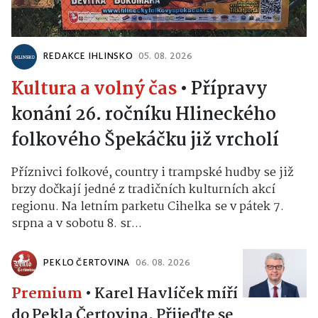
REDAKCE IHLINSKO
05. 08. 2026
Kultura a volný čas
•
Přípravy
konání 26. ročníku Hlineckého
folkového Špekáčku již vrcholí
Příznivci folkové, country i trampské hudby se již
brzy dočkají jedné z tradičních kulturních akcí
regionu. Na letním parketu Cihelka se v pátek 7.
srpna a v sobotu 8. sr...
PEKLO ČERTOVINA
06. 08. 2026
Premium
•
Karel Havlíček míří
do Pekla Čertovina. Přijeďte se