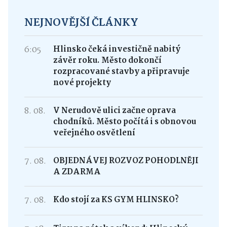
NEJNOVĚJŠÍ ČLÁNKY
6:05
Hlinsko čeká investičně nabitý
závěr roku. Město dokončí
rozpracované stavby a připravuje
nové projekty
8. 08.
V Nerudově ulici začne oprava
chodníků. Město počítá i s obnovou
veřejného osvětlení
7. 08.
OBJEDNÁVEJ ROZVOZ POHODLNĚJI
A ZDARMA
7. 08.
Kdo stojí za KS GYM HLINSKO?