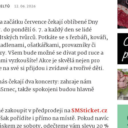
KELTŮ
12. 06. 2026
na začátku července čekají oblíbené Dny
. do pondělí 6. 7. a každý den se lidé
ských tvůrců. Potkáte se s řezbáři, kováři,
kadlenami, ošatkářkami, provazníky či
try. Všem bude možné se dívat pod ruce a
ami vyzkoušíte! Akce je skvělá nejen pro
na své si přijdou i zvídavé a tvořivé děti.
ás čekají dva koncerty: zahraje nám
aSrnec, takže spokojeni budou hlavně
né zakoupit v předprodeji na
SMSticket.cz
ak pořídíte i přímo na místě. Pokud navíc
 páskem ze soboty, odečteme vám slevu 20 %