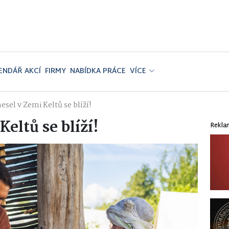
ENDÁŘ AKCÍ
FIRMY
NABÍDKA PRÁCE
VÍCE
sel v Zemi Keltů se blíží!
eltů se blíží!
Rekla