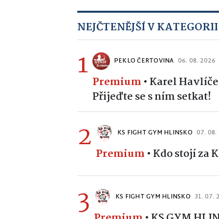
NEJČTENĚJŠÍ V KATEGORII
1
PEKLO ČERTOVINA
06. 08. 2026
Premium
•
Karel Havlíče
Přijeďte se s ním setkat!
2
KS FIGHT GYM HLINSKO
07. 08.
Premium
•
Kdo stojí za
3
KS FIGHT GYM HLINSKO
31. 07.
Premium
•
KS GYM HLINS