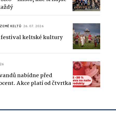
každý
 ZEMĚ KELTŮ
26. 07. 2026
festival keltské kultury
026
Švandů nabídne před
cent. Akce platí od čtvrtka