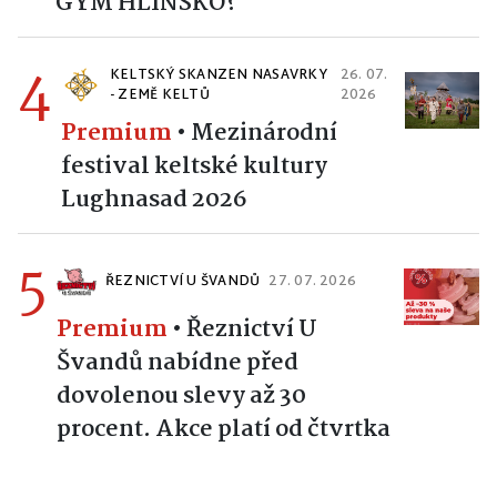
GYM HLINSKO?
4
KELTSKÝ SKANZEN NASAVRKY
26. 07.
- ZEMĚ KELTŮ
2026
Premium
•
Mezinárodní
festival keltské kultury
Lughnasad 2026
5
ŘEZNICTVÍ U ŠVANDŮ
27. 07. 2026
Premium
•
Řeznictví U
Švandů nabídne před
dovolenou slevy až 30
procent. Akce platí od čtvrtka