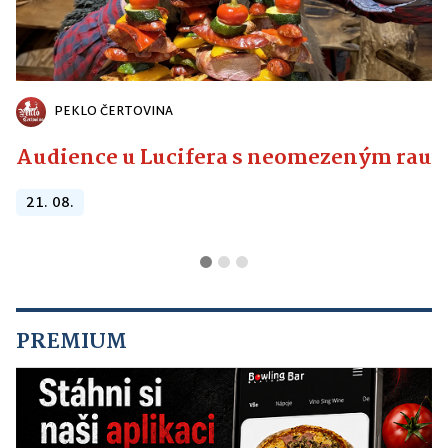
PEKLO ČERTOVINA
Audience u Lucifera s neomezeným raute
21. 08.
PREMIUM