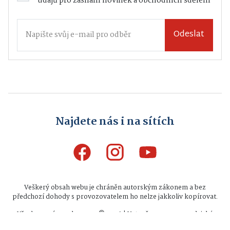
údajů
pro zasílání novinek a obchodních sdělení
Odeslat
Najdete nás i na sítích
Veškerý obsah webu je chráněn autorským zákonem a bez
předchozí dohody s provozovatelem ho nelze jakkoliv kopírovat.
Všechna práva vyhrazena © 2026 | Vytvořeno na zpravodajské
platformě
INFIO