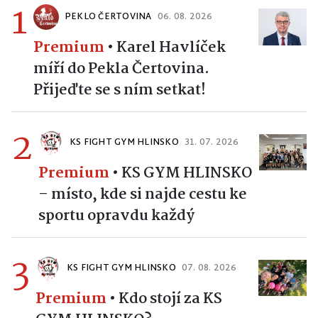
1
PEKLO ČERTOVINA
06. 08. 2026
Premium
•
Karel Havlíček
míří do Pekla Čertovina.
Přijeďte se s ním setkat!
2
KS FIGHT GYM HLINSKO
31. 07. 2026
Premium
•
KS GYM HLINSKO
– místo, kde si najde cestu ke
sportu opravdu každý
3
KS FIGHT GYM HLINSKO
07. 08. 2026
Premium
•
Kdo stojí za KS