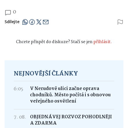
0
Sdílejte
Chcete přispět do diskuze? Stačí se jen
přihlásit.
NEJNOVĚJŠÍ ČLÁNKY
6:05
V Nerudově ulici začne oprava
chodníků. Město počítá i s obnovou
veřejného osvětlení
7. 08.
OBJEDNÁVEJ ROZVOZ POHODLNĚJI
A ZDARMA