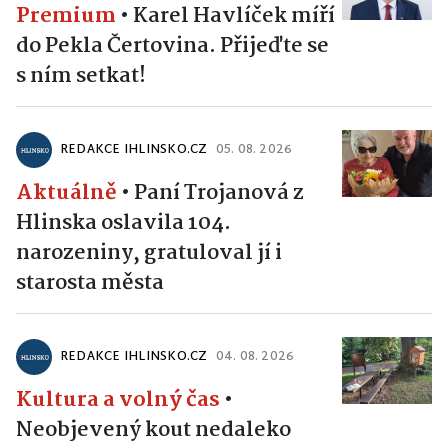
Premium
•
Karel Havlíček míří
do Pekla Čertovina. Přijeďte se
s ním setkat!
REDAKCE IHLINSKO.CZ
05. 08. 2026
Aktuálně
•
Paní Trojanová z
Hlinska oslavila 104.
narozeniny, gratuloval jí i
starosta města
REDAKCE IHLINSKO.CZ
04. 08. 2026
Kultura a volný čas
•
Neobjevený kout nedaleko