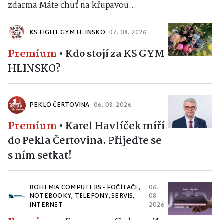
zdarma Máte chuť na křupavou...
KS FIGHT GYM HLINSKO
07. 08. 2026
Premium
•
Kdo stojí za KS GYM
HLINSKO?
PEKLO ČERTOVINA
06. 08. 2026
Premium
•
Karel Havlíček míří
do Pekla Čertovina. Přijeďte se
s ním setkat!
BOHEMIA COMPUTERS - POČÍTAČE,
06.
NOTEBOOKY, TELEFONY, SERVIS,
08.
INTERNET
2026