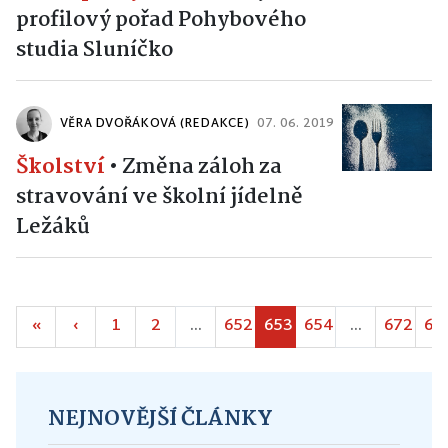
profilový pořad Pohybového
studia Sluníčko
VĚRA DVOŘÁKOVÁ (REDAKCE)
07. 06. 2019
Školství
•
Změna záloh za
stravování ve školní jídelně
Ležáků
«
‹
1
2
...
652
653
654
...
672
67
NEJNOVĚJŠÍ ČLÁNKY