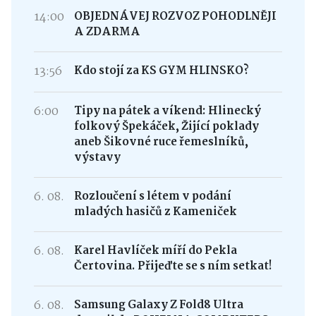
14:00
OBJEDNÁVEJ ROZVOZ POHODLNĚJI
A ZDARMA
13:56
Kdo stojí za KS GYM HLINSKO?
6:00
Tipy na pátek a víkend: Hlinecký
folkový Špekáček, Žijící poklady
aneb Šikovné ruce řemeslníků,
výstavy
6. 08.
Rozloučení s létem v podání
mladých hasičů z Kameniček
6. 08.
Karel Havlíček míří do Pekla
Čertovina. Přijeďte se s ním setkat!
6. 08.
Samsung Galaxy Z Fold8 Ultra