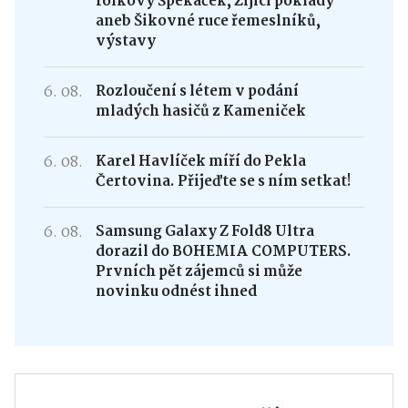
folkový Špekáček, Žijící poklady
aneb Šikovné ruce řemeslníků,
výstavy
6. 08.
Rozloučení s létem v podání
mladých hasičů z Kameniček
6. 08.
Karel Havlíček míří do Pekla
Čertovina. Přijeďte se s ním setkat!
6. 08.
Samsung Galaxy Z Fold8 Ultra
dorazil do BOHEMIA COMPUTERS.
Prvních pět zájemců si může
novinku odnést ihned