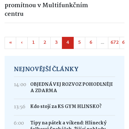
promítnou v Multifunkčním
centru
«
‹
1
2
3
4
5
6
...
672
67
NEJNOVĚJŠÍ ČLÁNKY
14:00
OBJEDNÁVEJ ROZVOZ POHODLNĚJI
A ZDARMA
13:56
Kdo stojí za KS GYM HLINSKO?
6:00
Tipy na pátek a víkend: Hlinecký