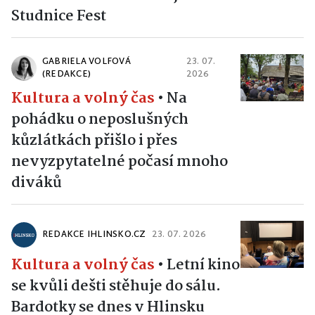
Studnice Fest
GABRIELA VOLFOVÁ
23. 07.
(REDAKCE)
2026
Kultura a volný čas
•
Na
pohádku o neposlušných
kůzlátkách přišlo i přes
nevyzpytatelné počasí mnoho
diváků
REDAKCE IHLINSKO.CZ
23. 07. 2026
Kultura a volný čas
•
Letní kino
se kvůli dešti stěhuje do sálu.
Bardotky se dnes v Hlinsku