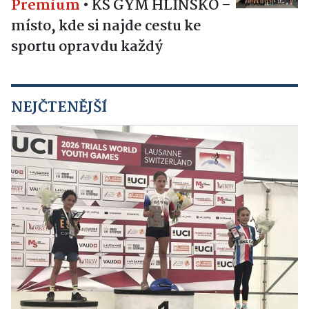
Premium
•
KS GYM HLINSKO –
místo, kde si najde cestu ke
sportu opravdu každý
NEJČTENĚJŠÍ