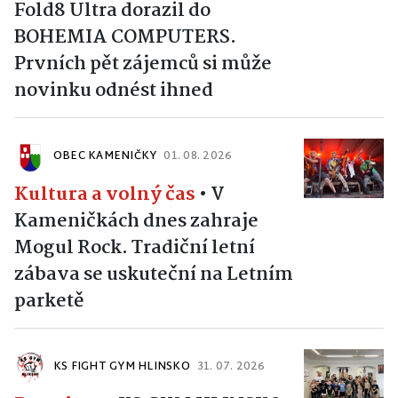
Fold8 Ultra dorazil do
BOHEMIA COMPUTERS.
Prvních pět zájemců si může
novinku odnést ihned
OBEC KAMENIČKY
01. 08. 2026
Kultura a volný čas
•
V
Kameničkách dnes zahraje
Mogul Rock. Tradiční letní
zábava se uskuteční na Letním
parketě
KS FIGHT GYM HLINSKO
31. 07. 2026