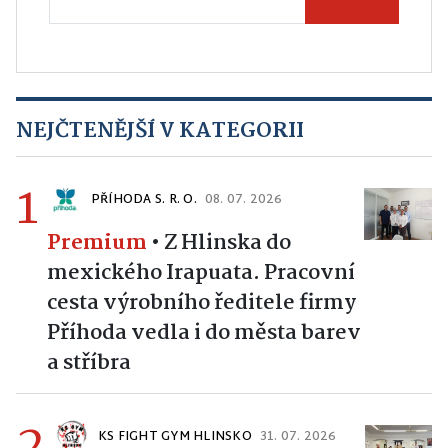
NEJČTENĚJŠÍ V KATEGORII
1
PŘÍHODA S. R. O.
08. 07. 2026
Premium
•
Z Hlinska do
mexického Irapuata. Pracovní
cesta výrobního ředitele firmy
Příhoda vedla i do města barev
a stříbra
2
KS FIGHT GYM HLINSKO
31. 07. 2026