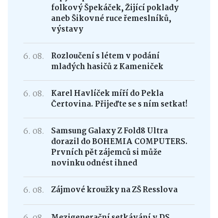
folkový Špekáček, Žijící poklady
aneb Šikovné ruce řemeslníků,
výstavy
6. 08.
Rozloučení s létem v podání
mladých hasičů z Kameniček
6. 08.
Karel Havlíček míří do Pekla
Čertovina. Přijeďte se s ním setkat!
6. 08.
Samsung Galaxy Z Fold8 Ultra
dorazil do BOHEMIA COMPUTERS.
Prvních pět zájemců si může
novinku odnést ihned
6. 08.
Zájmové kroužky na ZŠ Resslova
Mezigenerační setkávání v DS