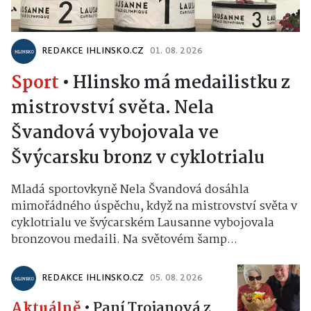
REDAKCE IHLINSKO.CZ
01. 08. 2026
Sport
•
Hlinsko má medailistku z
mistrovství světa. Nela
Švandová vybojovala ve
Švýcarsku bronz v cyklotrialu
Mladá sportovkyně Nela Švandová dosáhla
mimořádného úspěchu, když na mistrovství světa v
cyklotrialu ve švýcarském Lausanne vybojovala
bronzovou medaili. Na světovém šamp...
REDAKCE IHLINSKO.CZ
05. 08. 2026
Aktuálně
•
Paní Trojanová z