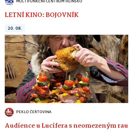
MULTIFUNKČNÍ CENTRUM HLINSKO
LETNÍ KINO: BOJOVNÍK
20. 08.
PEKLO ČERTOVINA
Audience u Lucifera s neomezeným raute