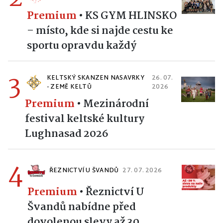
Premium
•
KS GYM HLINSKO
– místo, kde si najde cestu ke
sportu opravdu každý
3
KELTSKÝ SKANZEN NASAVRKY
26. 07.
- ZEMĚ KELTŮ
2026
Premium
•
Mezinárodní
festival keltské kultury
Lughnasad 2026
4
ŘEZNICTVÍ U ŠVANDŮ
27. 07. 2026
Premium
•
Řeznictví U
Švandů nabídne před
dovolenou slevy až 30