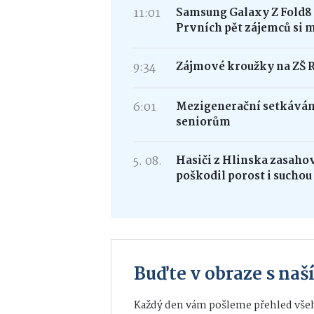
11:01
Samsung Galaxy Z Fold
Prvních pět zájemců si 
9:34
Zájmové kroužky na ZŠ 
6:01
Mezigenerační setkávání
seniorům
5. 08.
Hasiči z Hlinska zasaho
poškodil porost i suchou
Buďte v obraze s na
Každý den vám pošleme přehled všeh