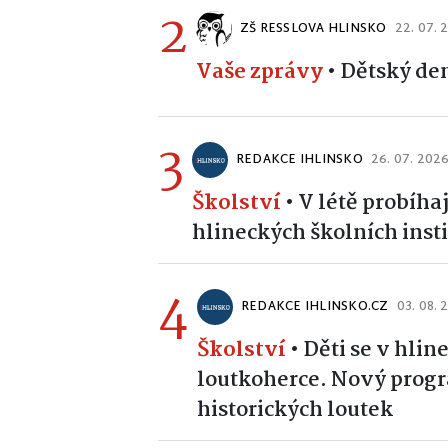
2
ZŠ RESSLOVA HLINSKO
22. 07. 
Vaše zprávy
•
Dětský de
3
REDAKCE IHLINSKO
26. 07. 202
Školství
•
V létě probíha
hlineckých školních insti
4
REDAKCE IHLINSKO.CZ
03. 08. 
Školství
•
Děti se v hli
loutkoherce. Nový progr
historických loutek