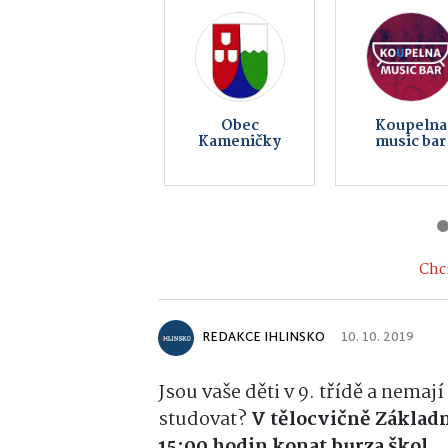
Peklo
Pujc-auto.
Čertovina
Chci
REDAKCE IHLINSKO
10. 10. 2019
Jsou vaše děti v 9. třídě a nemaj
studovat?
V tělocvičně Základn
15:00 hodin konat burza škol.