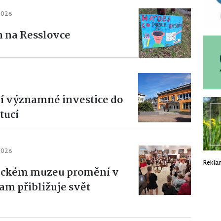
2026
n na Resslovce
6
jí významné investice do
tucí
2026
Rekla
neckém muzeu promění v
am přibližuje svět