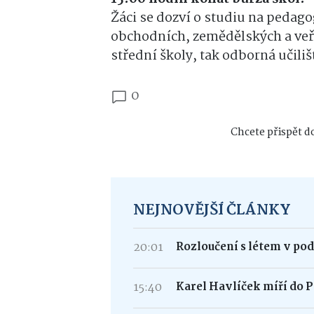
Žáci se dozví o studiu na pedag
obchodních, zemědělských a veř
střední školy, tak odborná učiliš
0
Chcete přispět do
NEJNOVĚJŠÍ ČLÁNKY
20:01
Rozloučení s létem v po
15:40
Karel Havlíček míří do P