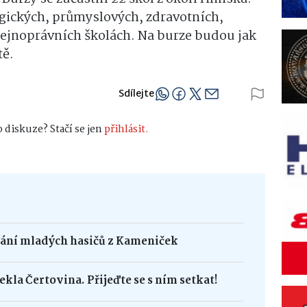
ogických, průmyslových, zdravotních,
ejnoprávních školách. Na burze budou jak
tě.
Sdílejte
 diskuze? Stačí se jen
přihlásit.
dání mladých hasičů z Kameniček
ekla Čertovina. Přijeďte se s ním setkat!