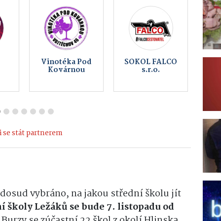
cz
EDERA Group
Vaše reklama
a.s.
zde od 990 Kč
 se stát partnerem
í dosud vybráno, na jakou střední školu jít
í školy Ležáků se bude 7. listopadu od
Burzy se zúčastní 22 škol z okolí Hlinska.