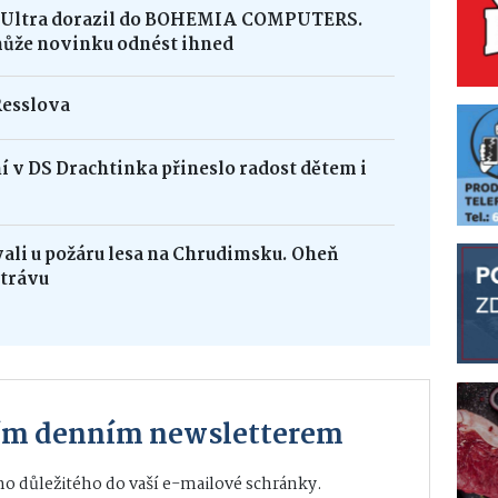
8 Ultra dorazil do BOHEMIA COMPUTERS.
může novinku odnést ihned
Resslova
 v DS Drachtinka přineslo radost dětem i
vali u požáru lesa na Chrudimsku. Oheň
 trávu
ším denním newsletterem
o důležitého do vaší e-mailové schránky.