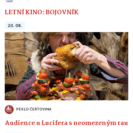
LETNÍ KINO: BOJOVNÍK
20. 08.
PEKLO ČERTOVINA
Audience u Lucifera s neomezeným raute