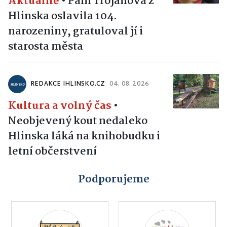
Aktuálně
•
Paní Trojanová z
Hlinska oslavila 104.
narozeniny, gratuloval jí i
starosta města
REDAKCE IHLINSKO.CZ
04. 08. 2026
Kultura a volný čas
•
Neobjevený kout nedaleko
Hlinska láká na knihobudku i
letní občerstvení
Podporujeme