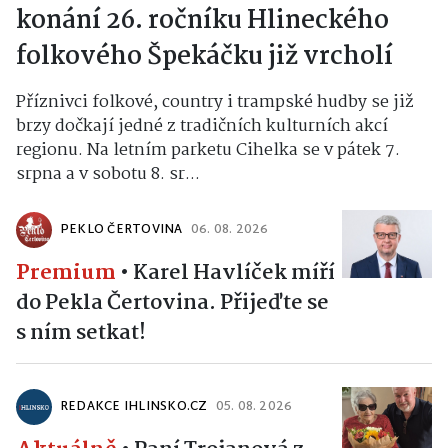
konání 26. ročníku Hlineckého
folkového Špekáčku již vrcholí
Příznivci folkové, country i trampské hudby se již
brzy dočkají jedné z tradičních kulturních akcí
regionu. Na letním parketu Cihelka se v pátek 7.
srpna a v sobotu 8. sr...
PEKLO ČERTOVINA
06. 08. 2026
Premium
•
Karel Havlíček míří
do Pekla Čertovina. Přijeďte se
s ním setkat!
REDAKCE IHLINSKO.CZ
05. 08. 2026