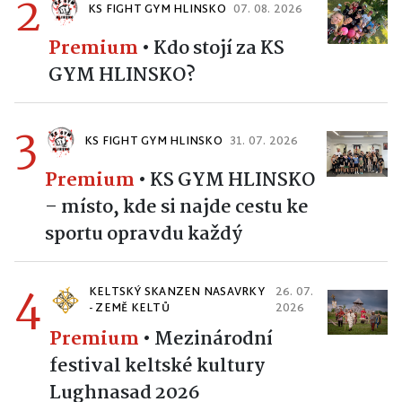
2
KS FIGHT GYM HLINSKO
07. 08. 2026
Premium
•
Kdo stojí za KS
GYM HLINSKO?
3
KS FIGHT GYM HLINSKO
31. 07. 2026
Premium
•
KS GYM HLINSKO
– místo, kde si najde cestu ke
sportu opravdu každý
4
KELTSKÝ SKANZEN NASAVRKY
26. 07.
- ZEMĚ KELTŮ
2026
Premium
•
Mezinárodní
festival keltské kultury
Lughnasad 2026