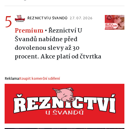
5
ŘEZNICTVÍ U ŠVANDŮ
27. 07. 2026
Premium
•
Řeznictví U
Švandů nabídne před
dovolenou slevy až 30
procent. Akce platí od čtvrtka
Reklama
Koupit komerční sdělení