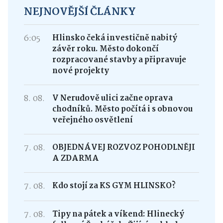
NEJNOVĚJŠÍ ČLÁNKY
6:05
Hlinsko čeká investičně nabitý
závěr roku. Město dokončí
rozpracované stavby a připravuje
nové projekty
8. 08.
V Nerudově ulici začne oprava
chodníků. Město počítá i s obnovou
veřejného osvětlení
7. 08.
OBJEDNÁVEJ ROZVOZ POHODLNĚJI
A ZDARMA
7. 08.
Kdo stojí za KS GYM HLINSKO?
7. 08.
Tipy na pátek a víkend: Hlinecký