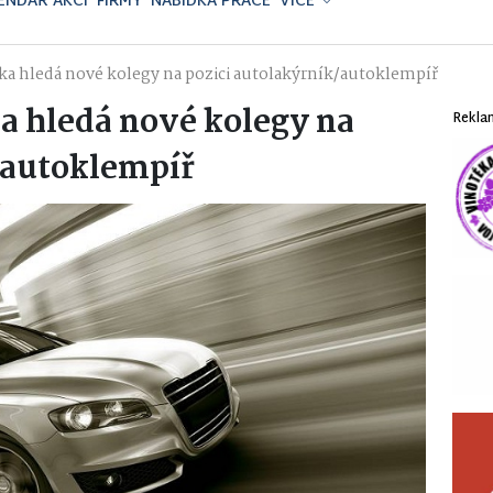
ENDÁŘ AKCÍ
FIRMY
NABÍDKA PRÁCE
VÍCE
a hledá nové kolegy na pozici autolakýrník/autoklempíř
a hledá nové kolegy na
Rekla
/autoklempíř