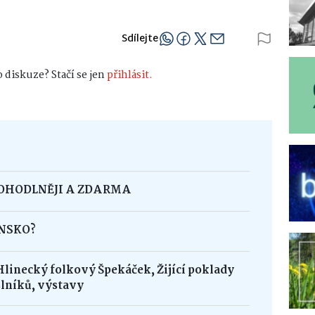
Sdílejte
 diskuze? Stačí se jen
přihlásit.
POHODLNĚJI A ZDARMA
INSKO?
Hlinecký folkový Špekáček, Žijící poklady
lníků, výstavy