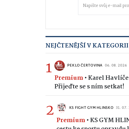
NEJČTENĚJŠÍ V KATEGORII
1
PEKLO ČERTOVINA
06. 08. 2026
Premium
•
Karel Havlíče
Přijeďte se s ním setkat!
2
KS FIGHT GYM HLINSKO
31. 07.
Premium
•
KS GYM HLINS
cestu ke sportu opravdu