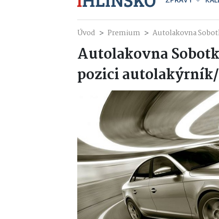
ZPRÁVY
KAL
Úvod
Premium
Autolakovna Sobotk
Autolakovna Sobotk
pozici autolakýrník