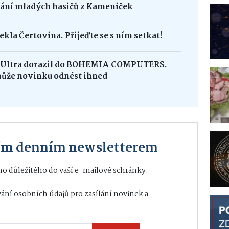
dání mladých hasičů z Kameniček
ekla Čertovina. Přijeďte se s ním setkat!
8 Ultra dorazil do BOHEMIA COMPUTERS.
může novinku odnést ihned
ším denním newsletterem
o důležitého do vaší e-mailové schránky.
ání osobních údajů
pro zasílání novinek a