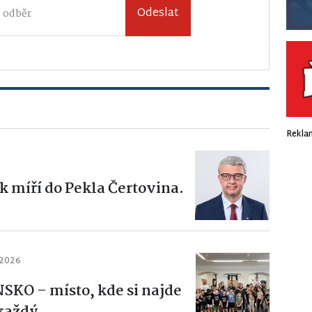
Odeslat
Rekla
k míří do Pekla Čertovina.
 2026
KO – místo, kde si najde
 každý