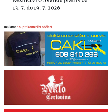
Řeznictví U Švandů platný od
13. 7. do 19. 7. 2026
Reklama
Koupit komerční sdělení