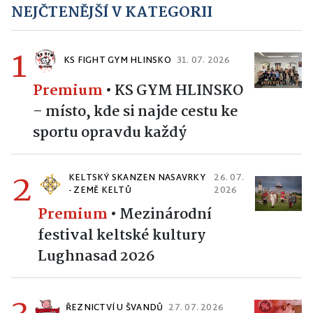
NEJČTENĚJŠÍ V KATEGORII
1
KS FIGHT GYM HLINSKO
31. 07. 2026
Premium
•
KS GYM HLINSKO
– místo, kde si najde cestu ke
sportu opravdu každý
2
KELTSKÝ SKANZEN NASAVRKY
26. 07.
- ZEMĚ KELTŮ
2026
Premium
•
Mezinárodní
festival keltské kultury
Lughnasad 2026
ŘEZNICTVÍ U ŠVANDŮ
27. 07. 2026