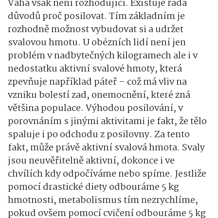
Váha však není rozhodující. Existuje řada
důvodů proč posilovat. Tím základním je
rozhodně možnost vybudovat si a udržet
svalovou hmotu. U obézních lidí není jen
problém v nadbytečných kilogramech ale i v
nedostatku aktivní svalové hmoty, která
zpevňuje například páteř – což má vliv na
vzniku bolestí zad, onemocnění, které zná
většina populace. Výhodou posilování, v
porovnáním s jinými aktivitami je fakt, že tělo
spaluje i po odchodu z posilovny. Za tento
fakt, může právě aktivní svalová hmota. Svaly
jsou neuvěřitelně aktivní, dokonce i ve
chvílích kdy odpočíváme nebo spíme. Jestliže
pomocí drastické diety odbouráme 5 kg
hmotnosti, metabolismus tím nezrychlíme,
pokud ovšem pomocí cvičení odbouráme 5 kg