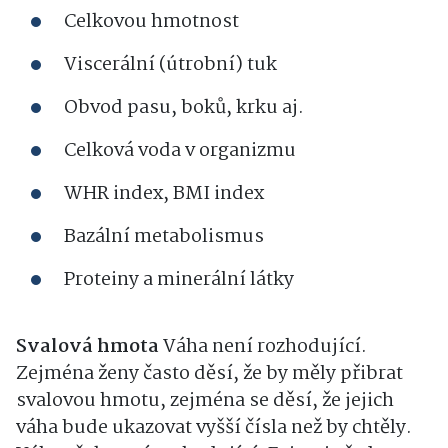
Celkovou hmotnost
Viscerální (útrobní) tuk
Obvod pasu, boků, krku aj.
Celková voda v organizmu
WHR index, BMI index
Bazální metabolismus
Proteiny a minerální látky
Svalová hmota
Váha není rozhodující.
Zejména ženy často děsí, že by měly přibrat
svalovou hmotu, zejména se děsí, že jejich
váha bude ukazovat vyšší čísla než by chtěly.