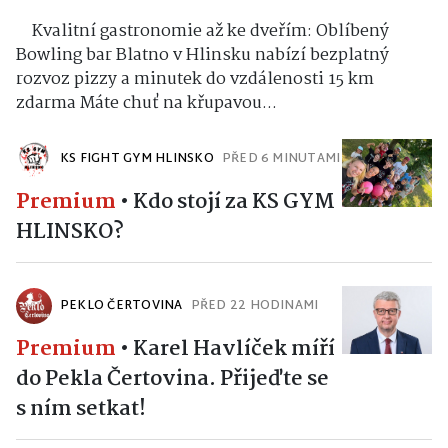
Kvalitní gastronomie až ke dveřím: Oblíbený
Bowling bar Blatno v Hlinsku nabízí bezplatný
rozvoz pizzy a minutek do vzdálenosti 15 km
zdarma Máte chuť na křupavou...
KS FIGHT GYM HLINSKO
PŘED 6 MINUTAMI
Premium
•
Kdo stojí za KS GYM
HLINSKO?
PEKLO ČERTOVINA
PŘED 22 HODINAMI
Premium
•
Karel Havlíček míří
do Pekla Čertovina. Přijeďte se
s ním setkat!