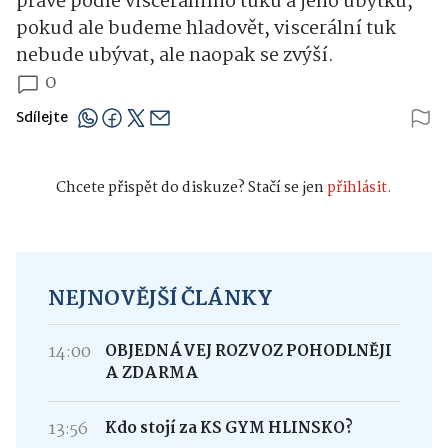
právě podle viscerálního tuku a jeho úbytku,
pokud ale budeme hladovět, viscerální tuk
nebude ubývat, ale naopak se zvýší.
0
Sdílejte
Chcete přispět do diskuze? Stačí se jen
přihlásit.
NEJNOVĚJŠÍ ČLÁNKY
14:00
OBJEDNÁVEJ ROZVOZ POHODLNĚJI
A ZDARMA
13:56
Kdo stojí za KS GYM HLINSKO?