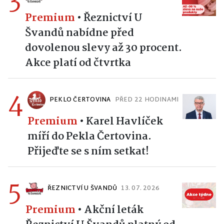
3
Premium
•
Řeznictví U
Švandů nabídne před
dovolenou slevy až 30 procent.
Akce platí od čtvrtka
4
PEKLO ČERTOVINA
PŘED 22 HODINAMI
Premium
•
Karel Havlíček
míří do Pekla Čertovina.
Přijeďte se s ním setkat!
5
ŘEZNICTVÍ U ŠVANDŮ
13. 07. 2026
Premium
•
Akční leták