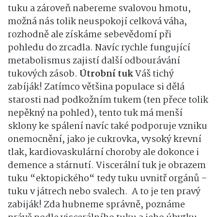
tuku a zároveň nabereme svalovou hmotu,
možná nás tolik neuspokojí celková váha,
rozhodně ale získáme sebevědomí při
pohledu do zrcadla. Navíc rychle fungující
metabolismus zajistí další odbourávání
tukových zásob.
Útrobní tuk
Váš tichý
zabíják! Zatímco většina populace si dělá
starosti nad podkožním tukem (ten přece tolik
nepěkný na pohled), tento tuk má menší
sklony ke spálení navíc také podporuje vzniku
onemocnění, jako je cukrovka, vysoký krevní
tlak, kardiovaskulární choroby ale dokonce i
demence a stárnutí. Viscerální tuk je obrazem
tuku “ektopického“ tedy tuku uvnitř orgánů –
tuku v játrech nebo svalech. A to je ten pravý
zabiják! Zda hubneme správně, poznáme