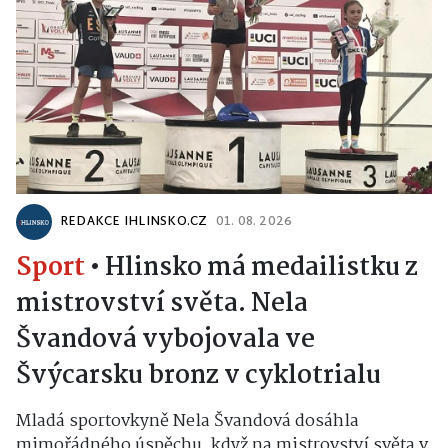
REDAKCE IHLINSKO.CZ
01. 08. 2026
Sport
•
Hlinsko má medailistku z
mistrovství světa. Nela
Švandová vybojovala ve
Švýcarsku bronz v cyklotrialu
Mladá sportovkyně Nela Švandová dosáhla
mimořádného úspěchu, když na mistrovství světa v