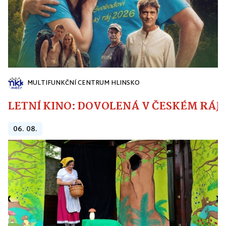
MULTIFUNKČNÍ CENTRUM HLINSKO
LETNÍ KINO: DOVOLENÁ V ČESKÉM RÁJI
06. 08.