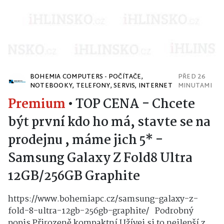
BOHEMIA COMPUTERS - POČÍTAČE,
PŘED 26
NOTEBOOKY, TELEFONY, SERVIS, INTERNET
MINUTAMI
Premium
•
TOP CENA - Chcete
být první kdo ho má, stavte se na
prodejnu , máme jich 5* -
Samsung Galaxy Z Fold8 Ultra
12GB/256GB Graphite
https://www.bohemiapc.cz/samsung-galaxy-z-
fold-8-ultra-12gb-256gb-graphite/ Podrobný
popis Přirozeně kompaktní Užívej si to nejlepší z