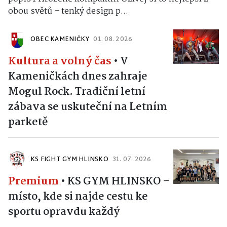
obou světů – tenký design p...
OBEC KAMENIČKY
01. 08. 2026
Kultura a volný čas
•
V
Kameničkách dnes zahraje
Mogul Rock. Tradiční letní
zábava se uskuteční na Letním
parketě
KS FIGHT GYM HLINSKO
31. 07. 2026
Premium
•
KS GYM HLINSKO –
místo, kde si najde cestu ke
sportu opravdu každý