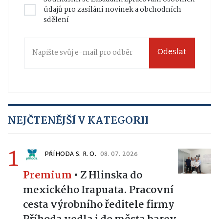
údajů
pro zasílání novinek a obchodních
sdělení
Odeslat
NEJČTENĚJŠÍ V KATEGORII
1
PŘÍHODA S. R. O.
08. 07. 2026
Premium
•
Z Hlinska do
mexického Irapuata. Pracovní
cesta výrobního ředitele firmy