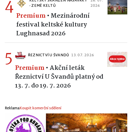
4
KELTSKÝ SKANZEN NASAVRKY
26. 07.
- ZEMĚ KELTŮ
2026
Premium
•
Mezinárodní
festival keltské kultury
Lughnasad 2026
5
ŘEZNICTVÍ U ŠVANDŮ
13. 07. 2026
Premium
•
Akční leták
Řeznictví U Švandů platný od
13. 7. do 19. 7. 2026
Reklama
Koupit komerční sdělení