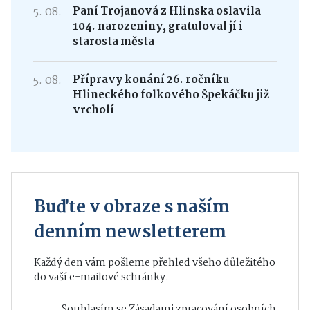
5. 08.
Paní Trojanová z Hlinska oslavila
104. narozeniny, gratuloval jí i
starosta města
5. 08.
Přípravy konání 26. ročníku
Hlineckého folkového Špekáčku již
vrcholí
Buďte v obraze s naším
denním newsletterem
Každý den vám pošleme přehled všeho důležitého
do vaší e-mailové schránky.
Souhlasím se
Zásadami zpracování osobních