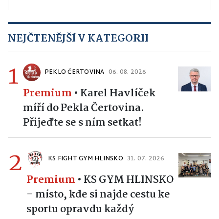
NEJČTENĚJŠÍ V KATEGORII
1
PEKLO ČERTOVINA
06. 08. 2026
Premium
•
Karel Havlíček
míří do Pekla Čertovina.
Přijeďte se s ním setkat!
2
KS FIGHT GYM HLINSKO
31. 07. 2026
Premium
•
KS GYM HLINSKO
– místo, kde si najde cestu ke
sportu opravdu každý