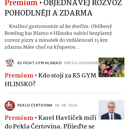
Premium
•
OBJEDNÁVEJ ROZVOZ
POHODLNĚJI A ZDARMA
Kvalitní gastronomie až ke dveřím: Oblíbený
Bowling bar Blatno v Hlinsku nabízí bezplatný
rozvoz pizzy a minutek do vzdálenosti 15 km
zdarma Máte chuť na křupavou...
KS FIGHT GYM HLINSKO
PŘED 6 HODINAMI
Premium
•
Kdo stojí za KS GYM
HLINSKO?
PEKLO ČERTOVINA
06. 08. 2026
Premium
•
Karel Havlíček míří
do Pekla Čertovina. Přijeďte se