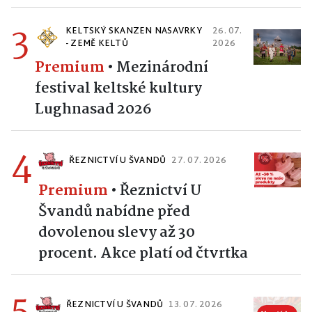
3
KELTSKÝ SKANZEN NASAVRKY
26. 07.
- ZEMĚ KELTŮ
2026
Premium
•
Mezinárodní
festival keltské kultury
Lughnasad 2026
4
ŘEZNICTVÍ U ŠVANDŮ
27. 07. 2026
Premium
•
Řeznictví U
Švandů nabídne před
dovolenou slevy až 30
procent. Akce platí od čtvrtka
5
ŘEZNICTVÍ U ŠVANDŮ
13. 07. 2026