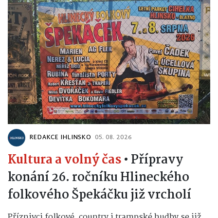
REDAKCE IHLINSKO
05. 08. 2026
Kultura a volný čas
•
Přípravy
konání 26. ročníku Hlineckého
folkového Špekáčku již vrcholí
Příznivci folkové, country i trampské hudby se již