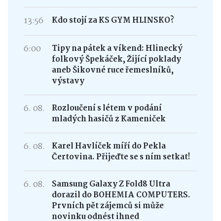
13:56
Kdo stojí za KS GYM HLINSKO?
6:00
Tipy na pátek a víkend: Hlinecký
folkový Špekáček, Žijící poklady
aneb Šikovné ruce řemeslníků,
výstavy
6. 08.
Rozloučení s létem v podání
mladých hasičů z Kameniček
6. 08.
Karel Havlíček míří do Pekla
Čertovina. Přijeďte se s ním setkat!
6. 08.
Samsung Galaxy Z Fold8 Ultra
dorazil do BOHEMIA COMPUTERS.
Prvních pět zájemců si může
novinku odnést ihned