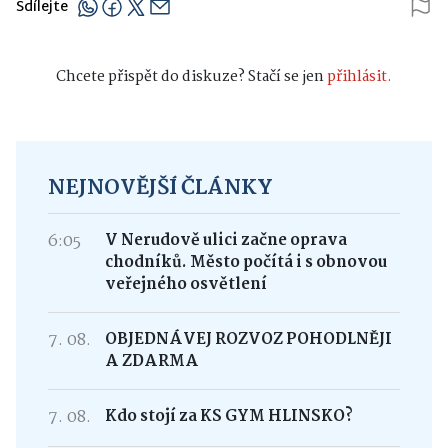
Sdílejte
Chcete přispět do diskuze? Stačí se jen
přihlásit.
NEJNOVĚJŠÍ ČLÁNKY
6:05
V Nerudově ulici začne oprava
chodníků. Město počítá i s obnovou
veřejného osvětlení
7. 08.
OBJEDNÁVEJ ROZVOZ POHODLNĚJI
A ZDARMA
7. 08.
Kdo stojí za KS GYM HLINSKO?