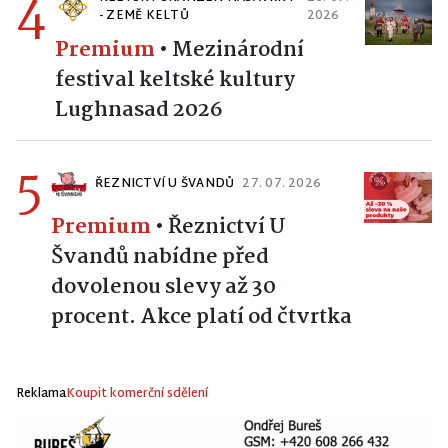
4
- ZEMĚ KELTŮ
2026
Premium
•
Mezinárodní
festival keltské kultury
Lughnasad 2026
5
ŘEZNICTVÍ U ŠVANDŮ
27. 07. 2026
Premium
•
Řeznictví U
Švandů nabídne před
dovolenou slevy až 30
procent. Akce platí od čtvrtka
Reklama
Koupit komerční sdělení