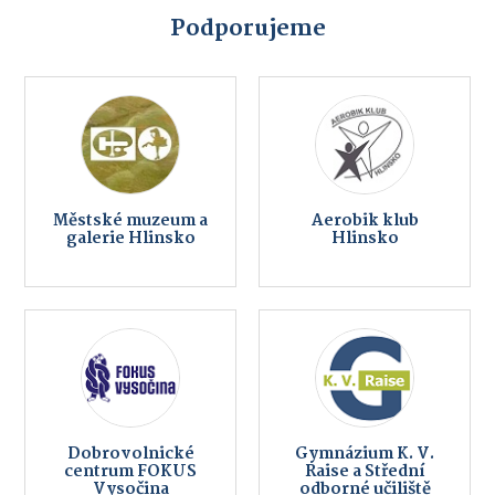
Podporujeme
Městské muzeum a
Aerobik klub
galerie Hlinsko
Hlinsko
Dobrovolnické
Gymnázium K. V.
centrum FOKUS
Raise a Střední
Vysočina
odborné učiliště