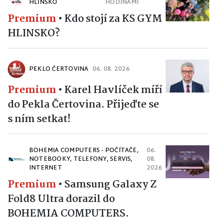
HLINSKO
HODINAMI
Premium
•
Kdo stojí za KS GYM
HLINSKO?
PEKLO ČERTOVINA
06. 08. 2026
Premium
•
Karel Havlíček míří
do Pekla Čertovina. Přijeďte se
s ním setkat!
BOHEMIA COMPUTERS - POČÍTAČE,
06.
NOTEBOOKY, TELEFONY, SERVIS,
08.
INTERNET
2026
Premium
•
Samsung Galaxy Z
Fold8 Ultra dorazil do
BOHEMIA COMPUTERS.