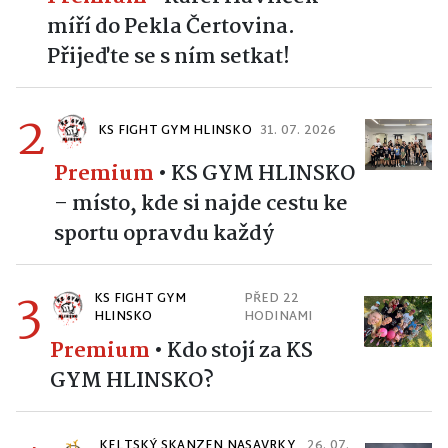
míří do Pekla Čertovina.
Přijeďte se s ním setkat!
2
KS FIGHT GYM HLINSKO
31. 07. 2026
Premium
•
KS GYM HLINSKO
– místo, kde si najde cestu ke
sportu opravdu každý
3
KS FIGHT GYM
PŘED 22
HLINSKO
HODINAMI
Premium
•
Kdo stojí za KS
GYM HLINSKO?
KELTSKÝ SKANZEN NASAVRKY
26. 07.