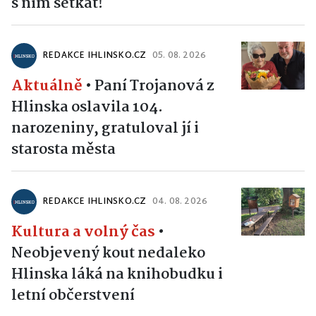
s ním setkat!
REDAKCE IHLINSKO.CZ
05. 08. 2026
Aktuálně
•
Paní Trojanová z
Hlinska oslavila 104.
narozeniny, gratuloval jí i
starosta města
REDAKCE IHLINSKO.CZ
04. 08. 2026
Kultura a volný čas
•
Neobjevený kout nedaleko
Hlinska láká na knihobudku i
letní občerstvení