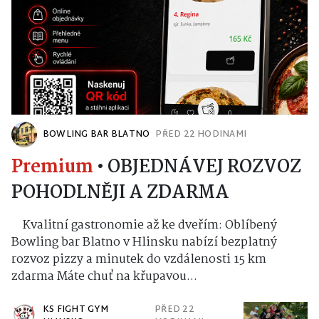
BOWLING BAR BLATNO
PŘED 22 HODINAMI
Premium
•
OBJEDNÁVEJ ROZVOZ
POHODLNĚJI A ZDARMA
Kvalitní gastronomie až ke dveřím: Oblíbený
Bowling bar Blatno v Hlinsku nabízí bezplatný
rozvoz pizzy a minutek do vzdálenosti 15 km
zdarma Máte chuť na křupavou...
KS FIGHT GYM
PŘED 22