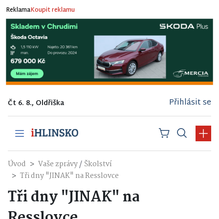
Reklama
Koupit reklamu
Přihlásit se
Čt 6. 8., Oldřiška
/
Úvod
Vaše zprávy
Školství
Tři dny "JINAK" na Resslovce
Tři dny "JINAK" na
Resslovce