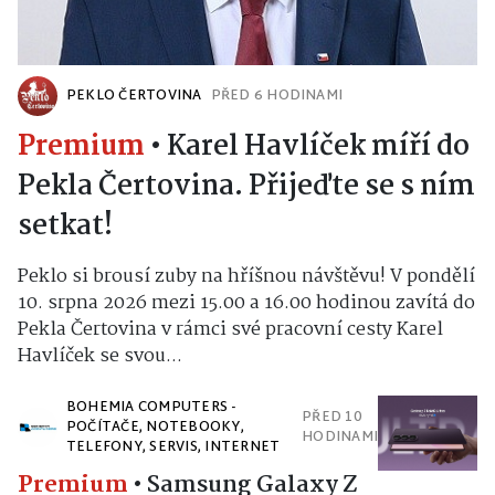
PEKLO ČERTOVINA
PŘED 6 HODINAMI
Premium
•
Karel Havlíček míří do
Pekla Čertovina. Přijeďte se s ním
setkat!
Peklo si brousí zuby na hříšnou návštěvu! V pondělí
10. srpna 2026 mezi 15.00 a 16.00 hodinou zavítá do
Pekla Čertovina v rámci své pracovní cesty Karel
Havlíček se svou...
BOHEMIA COMPUTERS -
PŘED 10
POČÍTAČE, NOTEBOOKY,
HODINAMI
TELEFONY, SERVIS, INTERNET
Premium
•
Samsung Galaxy Z