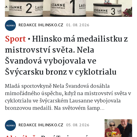
REDAKCE IHLINSKO.CZ
01. 08. 2026
Sport
•
Hlinsko má medailistku z
mistrovství světa. Nela
Švandová vybojovala ve
Švýcarsku bronz v cyklotrialu
Mladá sportovkyně Nela Švandová dosáhla
mimořádného úspěchu, když na mistrovství světa v
cyklotrialu ve švýcarském Lausanne vybojovala
bronzovou medaili. Na světovém šamp...
REDAKCE IHLINSKO.CZ
05. 08. 2026