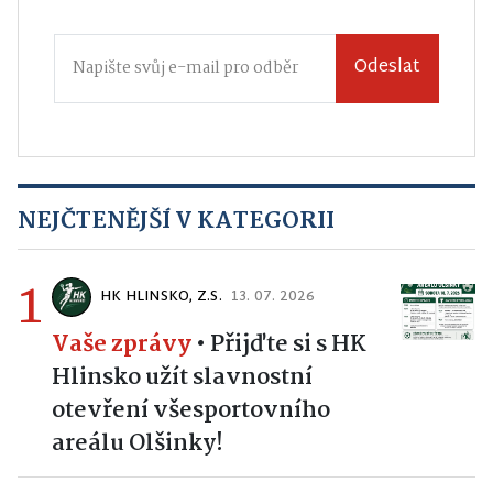
Odeslat
NEJČTENĚJŠÍ V KATEGORII
1
HK HLINSKO, Z.S.
13. 07. 2026
Vaše zprávy
•
Přijďte si s HK
Hlinsko užít slavnostní
otevření všesportovního
areálu Olšinky!