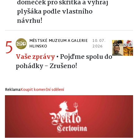
domeček pro skřítka a vyhraj
plyšáka podle vlastního
návrhu!
5
MĚSTSKÉ MUZEUM A GALERIE
10. 07.
HLINSKO
2026
Vaše zprávy
•
Pojďme spolu do
pohádky - Zrušeno!
Reklama
Koupit komerční sdělení