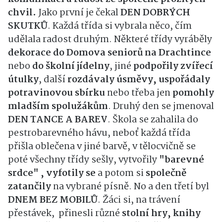
chvil.
Jako první je čekal
DEN DOBRÝCH
SKUTKŮ
. Každá třída si vybrala něco, čím
udělala radost druhým. Některé třídy vyráběly
dekorace do Domova seniorů
na Drachtince
nebo
do školní jídelny
, jiné
podpořily zvířecí
útulky
, další
rozdávaly úsměvy, uspořádaly
potravinovou sbírku
nebo třeba jen
pomohly
mladším spolužákům
. Druhý den se jmenoval
DEN TANCE A BAREV
. Škola se zahalila do
pestrobarevného hávu, neboť každá třída
přišla oblečena v jiné barvě, v tělocvičně se
poté všechny třídy sešly, vytvořily
"barevné
srdce" , vyfotily se
a potom si
společně
zatančily
na vybrané písně. No a den třetí byl
DNEM BEZ MOBILŮ
. Žáci si, na trávení
přestávek, přinesli různé
stolní hry, knihy