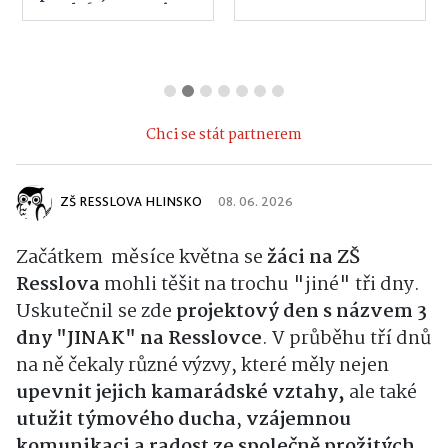
telefony, servis,
internet
Chci se stát partnerem
ZŠ RESSLOVA HLINSKO
08. 06. 2026
Začátkem měsíce května se
žáci na ZŠ
Resslova
mohli těšit na trochu "jiné" tři dny.
Uskutečnil se zde
projektový den s názvem 3
dny "JINAK" na Resslovce
. V průběhu tří dnů
na ně čekaly různé výzvy, které měly nejen
upevnit jejich kamarádské vztahy,
ale také
utužit týmového ducha
,
vzájemnou
komunikaci a radost ze společně prožitých