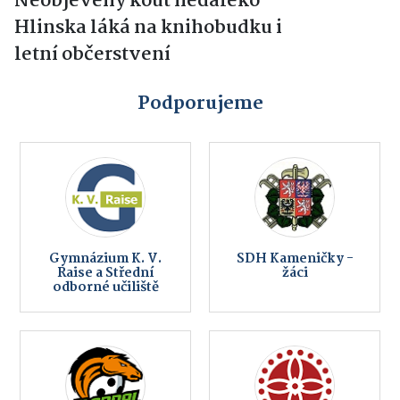
Neobjevený kout nedaleko
Hlinska láká na knihobudku i
letní občerstvení
Podporujeme
Gymnázium K. V.
SDH Kameničky -
Raise a Střední
žáci
odborné učiliště