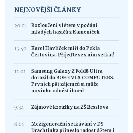
NEJNOVĚJŠÍ ČLÁNKY
20:01
Rozloučení s létem v podání
mladých hasičů z Kameniček
15:40
Karel Havlíček míří do Pekla
Čertovina. Přijeďte se s ním setkat!
11:01
Samsung Galaxy Z Fold8 Ultra
dorazil do BOHEMIA COMPUTERS.
Prvních pět zájemců si může
novinku odnést ihned
9:34
Zájmové kroužky na ZŠ Resslova
6:01
Mezigenerační setkávání v DS
Drachtinka přineslo radost dětem i