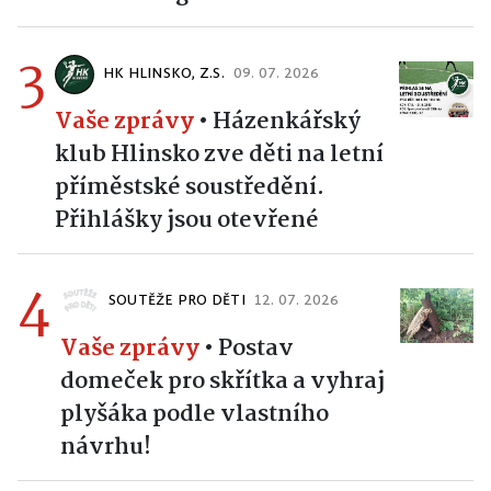
3
HK HLINSKO, Z.S.
09. 07. 2026
Vaše zprávy
•
Házenkářský
klub Hlinsko zve děti na letní
příměstské soustředění.
Přihlášky jsou otevřené
4
SOUTĚŽE PRO DĚTI
12. 07. 2026
Vaše zprávy
•
Postav
domeček pro skřítka a vyhraj
plyšáka podle vlastního
návrhu!