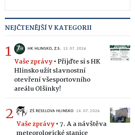
NEJČTENĚJŠÍ V KATEGORII
1
HK HLINSKO, Z.S.
13. 07. 2026
Vaše zprávy
•
Přijďte si s HK
Hlinsko užít slavnostní
otevření všesportovního
areálu Olšinky!
2
ZŠ RESSLOVA HLINSKO
14. 07. 2026
Vaše zprávy
•
7. A a návštěva
meteorologické stanice