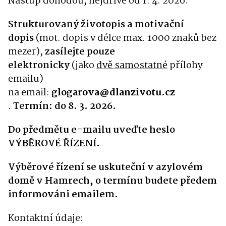
Nástup dohodou, nejdříve od 1. 4. 2026.
Strukturovaný životopis a motivační
dopis
(mot. dopis v délce max. 1000 znaků bez
mezer),
zasílejte pouze
elektronicky
(jako
dvě samostatné
přílohy
emailu)
na email:
glogarova@dlanzivotu.cz
.
Termín: do 8. 3. 2026.
Do předmětu e-mailu uveďte heslo
VÝBĚROVÉ ŘÍZENÍ.
Výběrové řízení se uskuteční v azylovém
domě v Hamrech, o termínu budete předem
informováni emailem.
Kontaktní údaje: