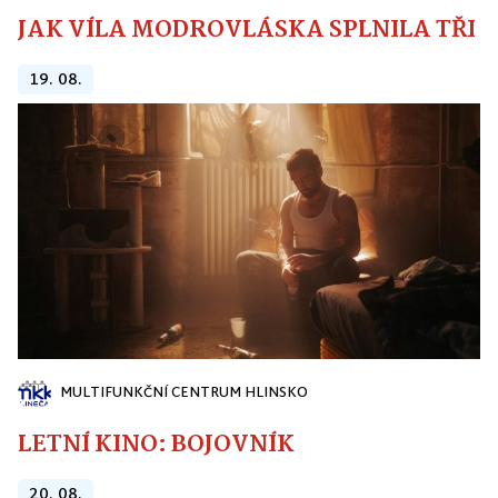
JAK VÍLA MODROVLÁSKA SPLNILA TŘI PŘ
19. 08.
MULTIFUNKČNÍ CENTRUM HLINSKO
LETNÍ KINO: BOJOVNÍK
20. 08.