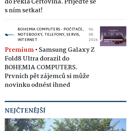
do Pekla Čertovina. Přijeďte se
s ním setkat!
BOHEMIA COMPUTERS - POČÍTAČE,
06.
NOTEBOOKY, TELEFONY, SERVIS,
08.
INTERNET
2026
Premium
•
Samsung Galaxy Z
Fold8 Ultra dorazil do
BOHEMIA COMPUTERS.
Prvních pět zájemců si může
novinku odnést ihned
NEJČTENĚJŠÍ