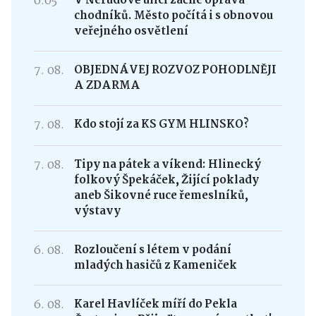
6:05
V Nerudově ulici začne oprava
chodníků. Město počítá i s obnovou
veřejného osvětlení
7. 08.
OBJEDNÁVEJ ROZVOZ POHODLNĚJI
A ZDARMA
7. 08.
Kdo stojí za KS GYM HLINSKO?
7. 08.
Tipy na pátek a víkend: Hlinecký
folkový Špekáček, Žijící poklady
aneb Šikovné ruce řemeslníků,
výstavy
6. 08.
Rozloučení s létem v podání
mladých hasičů z Kameniček
6. 08.
Karel Havlíček míří do Pekla