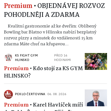
Premium
•
OBJEDNÁVEJ ROZVOZ
POHODLNĚJI A ZDARMA
Kvalitní gastronomie až ke dveřím: Oblíbený
Bowling bar Blatno v Hlinsku nabízí bezplatný
rozvoz pizzy a minutek do vzdálenosti 15 km
zdarma Máte chuť na křupavou...
KS FIGHT GYM
PŘED 16
HLINSKO
HODINAMI
Premium
•
Kdo stojí za KS GYM
HLINSKO?
PEKLO ČERTOVINA
06. 08. 2026
Premium
•
Karel Havlíček míří