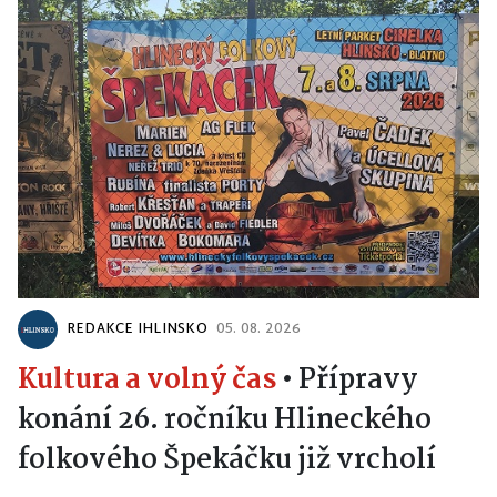
REDAKCE IHLINSKO
05. 08. 2026
Kultura a volný čas
•
Přípravy
konání 26. ročníku Hlineckého
folkového Špekáčku již vrcholí