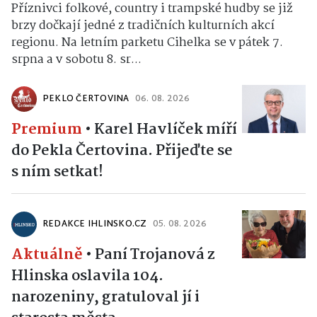
Příznivci folkové, country i trampské hudby se již
brzy dočkají jedné z tradičních kulturních akcí
regionu. Na letním parketu Cihelka se v pátek 7.
srpna a v sobotu 8. sr...
PEKLO ČERTOVINA
06. 08. 2026
Premium
•
Karel Havlíček míří
do Pekla Čertovina. Přijeďte se
s ním setkat!
REDAKCE IHLINSKO.CZ
05. 08. 2026
Aktuálně
•
Paní Trojanová z
Hlinska oslavila 104.
narozeniny, gratuloval jí i