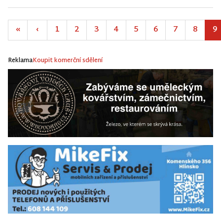
«
‹
1
2
3
4
5
6
7
8
9
Reklama
Koupit komerční sdělení