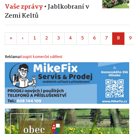
Vaše zprávy
•
Jablkobraní v
Zemi Keltů
«
‹
1
2
3
4
5
6
7
8
9
Reklama
Koupit komerční sdělení