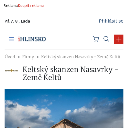
Reklama
Koupit reklamu
Přihlásit se
Pá 7. 8., Lada
Úvod
Firmy
Keltský skanzen Nasavrky - Země Keltů
Keltský skanzen Nasavrky -
Země Keltů