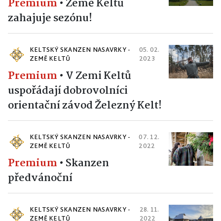
Premium
•
Země Keltů
zahajuje sezónu!
KELTSKÝ SKANZEN NASAVRKY -
05. 02.
ZEMĚ KELTŮ
2023
Premium
•
V Zemi Keltů
uspořádají dobrovolníci
orientační závod Železný Kelt!
KELTSKÝ SKANZEN NASAVRKY -
07. 12.
ZEMĚ KELTŮ
2022
Premium
•
Skanzen
předvánoční
KELTSKÝ SKANZEN NASAVRKY -
28. 11.
ZEMĚ KELTŮ
2022