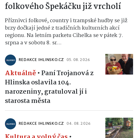
folkového Špekáčku již vrcholí
Příznivci folkové, country i trampské hudby se již
brzy dočkají jedné z tradičních kulturních akcí
regionu. Na letním parketu Cihelka se v pátek 7.
srpna a v sobotu 8. sr...
REDAKCE IHLINSKO.CZ
05. 08. 2026
Aktuálně
•
Paní Trojanová z
Hlinska oslavila 104.
narozeniny, gratuloval jí i
starosta města
REDAKCE IHLINSKO.CZ
04. 08. 2026
Kultura a volný čas
•