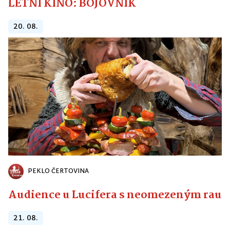
LETNÍ KINO: BOJOVNÍK
20. 08.
PEKLO ČERTOVINA
Audience u Lucifera s neomezeným raute
21. 08.