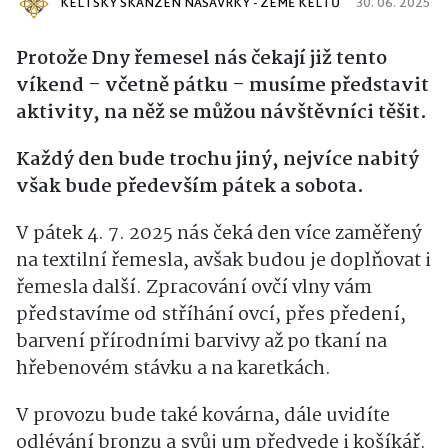
KELTSKÝ SKANZEN NASAVRKY - ZEMĚ KELTŮ
30. 06. 2025
Protože Dny řemesel nás čekají již tento
víkend – včetně pátku – musíme představit
aktivity, na něž se můžou návštěvníci těšit.
Každý den bude trochu jiný, nejvíce nabitý
však bude především pátek a sobota.
V p
átek 4. 7. 2025
nás čeká den více zaměřený
na textilní řemesla, avšak budou je doplňovat i
řemesla další.
Z
pracování ovčí vlny
vám
představíme
od
stříhání ovcí
,
přes
předení,
barvení přírodními barvivy
až po
tkaní na
hřebenovém
stávku
a
na karetkách.
V provozu bude také
kovárna,
dále
uvidíte
odlévání bronz
u a svůj um předvede i
košíkář.