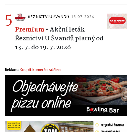
5
ŘEZNICTVÍ U ŠVANDŮ
13. 07. 2026
Premium
•
Akční leták
Řeznictví U Švandů platný od
13. 7. do 19. 7. 2026
Reklama
Koupit komerční sdělení