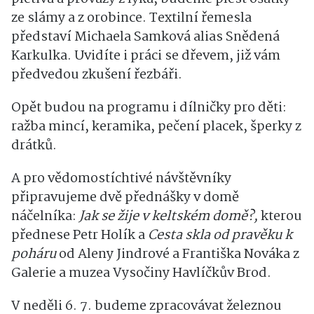
ze slámy a z orobince. Textilní řemesla
představí Michaela Samková alias Snědená
Karkulka. Uvidíte i práci se dřevem, již vám
předvedou zkušení řezbáři.
Opět budou na programu i dílničky pro děti:
ražba mincí, keramika, pečení placek, šperky z
drátků.
A pro vědomostíchtivé návštěvníky
připravujeme dvě přednášky v domě
náčelníka:
Jak se žije v keltském domě?,
kterou
přednese Petr Holík a
Cesta skla od pravěku k
poháru
od Aleny Jindrové a Františka Nováka z
Galerie a muzea Vysočiny Havlíčkův Brod.
V neděli 6. 7. budeme zpracovávat železnou