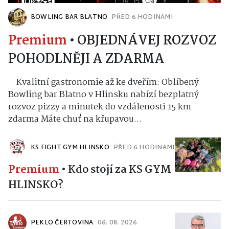
BOWLING BAR BLATNO
PŘED 6 HODINAMI
Premium
•
OBJEDNÁVEJ ROZVOZ
POHODLNĚJI A ZDARMA
Kvalitní gastronomie až ke dveřím: Oblíbený
Bowling bar Blatno v Hlinsku nabízí bezplatný
rozvoz pizzy a minutek do vzdálenosti 15 km
zdarma Máte chuť na křupavou...
KS FIGHT GYM HLINSKO
PŘED 6 HODINAMI
Premium
•
Kdo stojí za KS GYM
HLINSKO?
PEKLO ČERTOVINA
06. 08. 2026