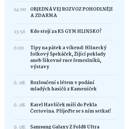
14:00
OBJEDNÁVEJ ROZVOZ POHODLNĚJI
A ZDARMA
13:56
Kdo stojí za KS GYM HLINSKO?
6:00
Tipy na pátek a víkend: Hlinecký
folkový Špekáček, Žijící poklady
aneb Šikovné ruce řemeslníků,
výstavy
6. 08.
Rozloučení s létem v podání
mladých hasičů z Kameniček
6. 08.
Karel Havlíček míří do Pekla
Čertovina. Přijeďte se s ním setkat!
6. 08.
Samsung Galaxy Z Fold8 Ultra