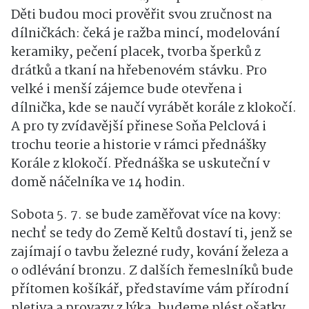
Děti budou moci prověřit svou zručnost na
dílničkách: čeká je
ražba mincí,
modelování
keramik
y
, pečení placek,
tvorba
šperk
ů
z
drátků
a
tkaní na hřebenovém stávku.
Pro
velké i menší zájemce bude otevřena i
dílnička,
kde se naučí vyrábět
korále z klokočí.
A pro ty zvídavější přinese Soňa Pelclová i
trochu teorie a historie v rámci
přednášk
y
Korále z klokočí.
Přednáška se uskuteční
v
domě náčelníka ve 14
hodin.
Sobota 5. 7. se bude zaměřovat více na kovy:
nechť se tedy do Země Keltů dostaví ti, jenž se
zajímají o tavbu železné rudy, kování železa a
o odlévání bronzu.
Z dalších řemeslníků bude
přítomen košíkář, představíme vám přírodní
pletiva a provazy z lýka, budeme plést ošatky