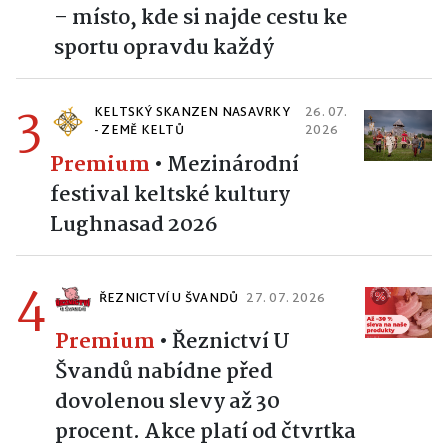
– místo, kde si najde cestu ke
sportu opravdu každý
3
KELTSKÝ SKANZEN NASAVRKY
26. 07.
- ZEMĚ KELTŮ
2026
Premium
•
Mezinárodní
festival keltské kultury
Lughnasad 2026
4
ŘEZNICTVÍ U ŠVANDŮ
27. 07. 2026
Premium
•
Řeznictví U
Švandů nabídne před
dovolenou slevy až 30
procent. Akce platí od čtvrtka