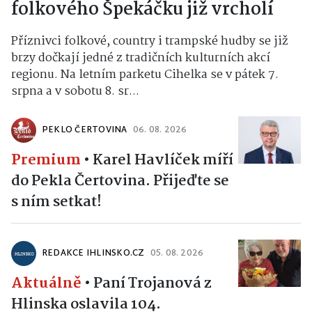
folkového Špekáčku již vrcholí
Příznivci folkové, country i trampské hudby se již
brzy dočkají jedné z tradičních kulturních akcí
regionu. Na letním parketu Cihelka se v pátek 7.
srpna a v sobotu 8. sr...
PEKLO ČERTOVINA
06. 08. 2026
Premium
•
Karel Havlíček míří
do Pekla Čertovina. Přijeďte se
s ním setkat!
REDAKCE IHLINSKO.CZ
05. 08. 2026
Aktuálně
•
Paní Trojanová z
Hlinska oslavila 104.