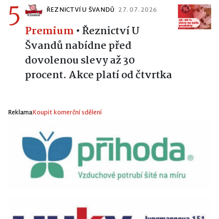
5
ŘEZNICTVÍ U ŠVANDŮ
27. 07. 2026
Premium
•
Řeznictví U
Švandů nabídne před
dovolenou slevy až 30
procent. Akce platí od čtvrtka
Reklama
Koupit komerční sdělení