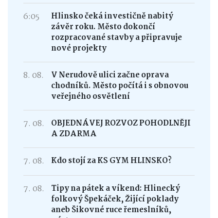
6:05
Hlinsko čeká investičně nabitý
závěr roku. Město dokončí
rozpracované stavby a připravuje
nové projekty
8. 08.
V Nerudově ulici začne oprava
chodníků. Město počítá i s obnovou
veřejného osvětlení
7. 08.
OBJEDNÁVEJ ROZVOZ POHODLNĚJI
A ZDARMA
7. 08.
Kdo stojí za KS GYM HLINSKO?
7. 08.
Tipy na pátek a víkend: Hlinecký
folkový Špekáček, Žijící poklady
aneb Šikovné ruce řemeslníků,