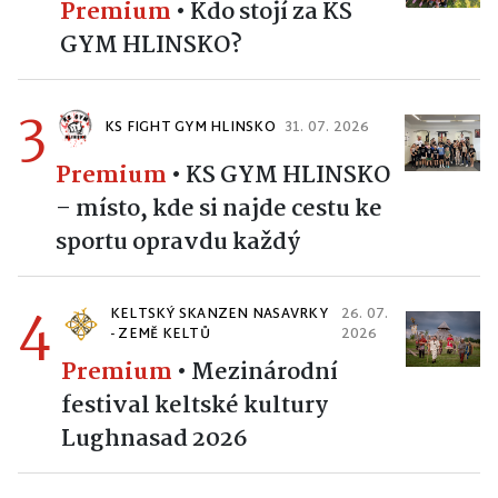
Premium
•
Kdo stojí za KS
GYM HLINSKO?
3
KS FIGHT GYM HLINSKO
31. 07. 2026
Premium
•
KS GYM HLINSKO
– místo, kde si najde cestu ke
sportu opravdu každý
4
KELTSKÝ SKANZEN NASAVRKY
26. 07.
- ZEMĚ KELTŮ
2026
Premium
•
Mezinárodní
festival keltské kultury
Lughnasad 2026