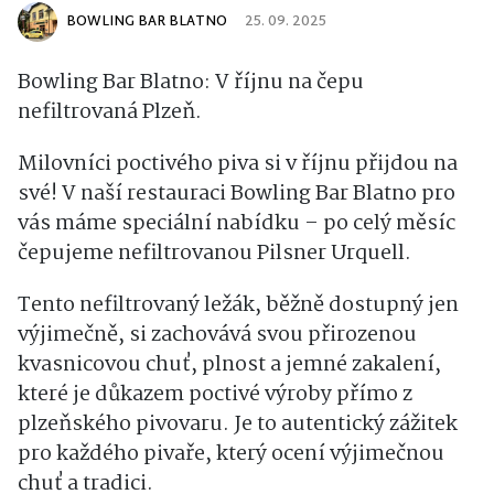
BOWLING BAR BLATNO
25. 09. 2025
Bowling Bar Blatno: V říjnu na čepu
nefiltrovaná Plzeň.
Milovníci poctivého piva si v říjnu přijdou na
své! V naší restauraci Bowling Bar Blatno pro
vás máme speciální nabídku – po celý měsíc
čepujeme nefiltrovanou Pilsner Urquell.
Tento nefiltrovaný ležák, běžně dostupný jen
výjimečně, si zachovává svou přirozenou
kvasnicovou chuť, plnost a jemné zakalení,
které je důkazem poctivé výroby přímo z
plzeňského pivovaru. Je to autentický zážitek
pro každého pivaře, který ocení výjimečnou
chuť a tradici.