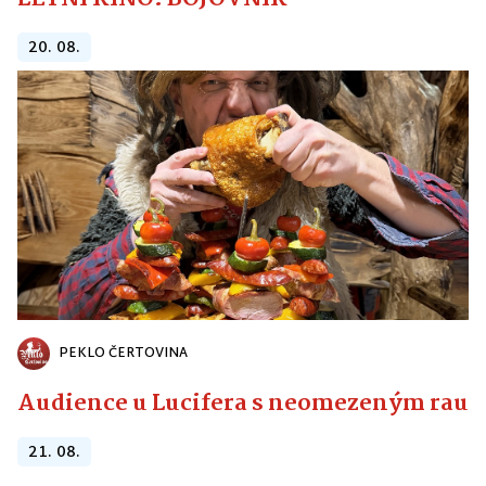
20. 08.
PEKLO ČERTOVINA
Audience u Lucifera s neomezeným raute
21. 08.