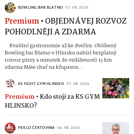
BOWLING BAR BLATNO
07. 08. 2026
Premium
•
OBJEDNÁVEJ ROZVOZ
POHODLNĚJI A ZDARMA
Kvalitní gastronomie až ke dveřím: Oblíbený
Bowling bar Blatno v Hlinsku nabízí bezplatný
rozvoz pizzy a minutek do vzdálenosti 15 km
zdarma Máte chuť na křupavou...
KS FIGHT GYM HLINSKO
07. 08. 2026
Premium
•
Kdo stojí za KS GYM
HLINSKO?
PEKLO ČERTOVINA
06. 08. 2026