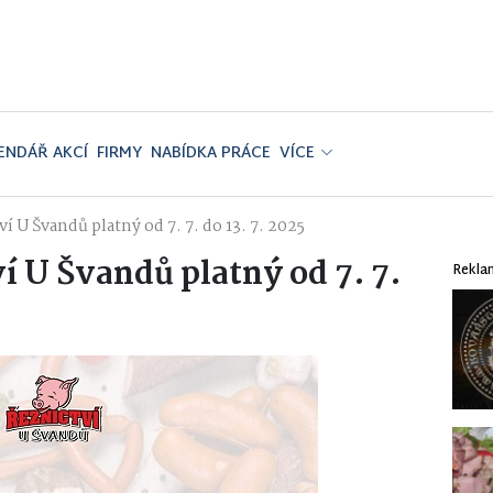
ENDÁŘ AKCÍ
FIRMY
NABÍDKA PRÁCE
VÍCE
í U Švandů platný od 7. 7. do 13. 7. 2025
í U Švandů platný od 7. 7.
Rekla